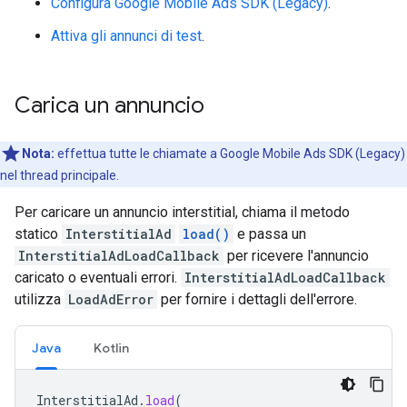
Configura
Google Mobile Ads SDK (Legacy)
.
Attiva gli annunci di test
.
Carica un annuncio
Nota:
effettua tutte le chiamate a
Google Mobile Ads SDK (Legacy)
nel thread principale.
Per caricare un annuncio interstitial, chiama il metodo
statico
InterstitialAd
load()
e passa un
InterstitialAdLoadCallback
per ricevere l'annuncio
caricato o eventuali errori.
InterstitialAdLoadCallback
utilizza
LoadAdError
per fornire i dettagli dell'errore.
Java
Kotlin
InterstitialAd
.
load
(