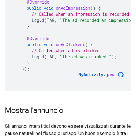
@Override
public
void
onAdImpression
()
{
// Called when an impression is recorded f
Log
.
d
(
TAG
,
"The ad recorded an impression.
}
@Override
public
void
onAdClicked
()
{
// Called when ad is clicked.
Log
.
d
(
TAG
,
"The ad was clicked."
);
}
});
MyActivity
.
java
Mostra l'annuncio
Gli annunci interstitial devono essere visualizzati durante le
pause naturali nel flusso di un'app. Un buon esempio è tra i