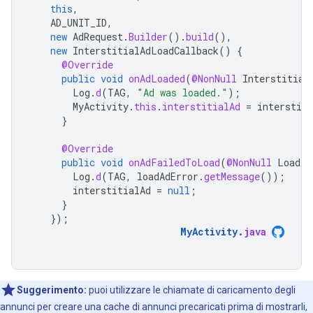
this
,
AD_UNIT_ID
,
new
AdRequest
.
Builder
().
build
(),
new
InterstitialAdLoadCallback
()
{
@Override
public
void
onAdLoaded
(
@NonNull
Interstitial
Log
.
d
(
TAG
,
"Ad was loaded."
);
MyActivity
.
this
.
interstitialAd
=
interstiti
}
@Override
public
void
onAdFailedToLoad
(
@NonNull
LoadAd
Log
.
d
(
TAG
,
loadAdError
.
getMessage
());
interstitialAd
=
null
;
}
});
MyActivity
.
java
Suggerimento:
puoi utilizzare le chiamate di caricamento degli
annunci per creare una cache di annunci precaricati prima di mostrarli,