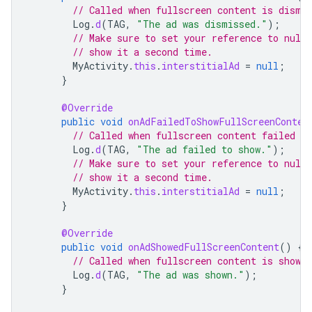
// Called when fullscreen content is dismi
Log
.
d
(
TAG
,
"The ad was dismissed."
);
// Make sure to set your reference to null
// show it a second time.
MyActivity
.
this
.
interstitialAd
=
null
;
}
@Override
public
void
onAdFailedToShowFullScreenConten
// Called when fullscreen content failed to
Log
.
d
(
TAG
,
"The ad failed to show."
);
// Make sure to set your reference to null
// show it a second time.
MyActivity
.
this
.
interstitialAd
=
null
;
}
@Override
public
void
onAdShowedFullScreenContent
()
{
// Called when fullscreen content is shown.
Log
.
d
(
TAG
,
"The ad was shown."
);
}