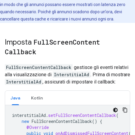
in modo che gli annunci possano essere mostrati con latenza zero
quando necessario. Poiché gli annunci scadono dopo un'ora, devi
cancellare questa cache e ricaricare i nuovi annunci ogni ora.
Imposta
Full
Screen
Content
Callback
FullScreenContentCallback
gestisce gli eventi relativi
alla visualizzazione di
InterstitialAd
. Prima di mostrare
InterstitialAd
, assicurati di impostare il callback:
Java
Kotlin
interstitialAd
.
setFullScreenContentCallback
(
new
FullScreenContentCallback
()
{
@Override
public
void
onAdDismissedFullScreenContent
()