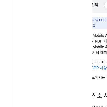
배너
플랫폼 선택:
전면 광고
네이티브 오버레이
중요:
EU 동의 및 GD
네이티브(지원 중단됨)
관리
를 참고하세요.
보상형
보상형 전면 광고
Google Mobile A
사용하여 RDP 사
미디에이션 통합
Google Mobile A
조정 설정
공할 때 기타 데
광고 소스 선택
광고 소스 통합
제한적인 데이터 
입찰 문제 해결
아니면
GPP 사양
맞춤 이벤트 만들기
이 가이드에서는 
개인 정보 보호 관리
광고 게재 모드
RDP 신호
전략
App Store 데이터 공개