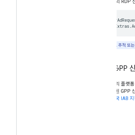
Google Play 데이터 공개
Google의 RD
미국 주 개인 정보 보호법
사용자 메시지 플랫폼(UMP) SDK
AdManagerAdReque
request
.
Extras
.
A
광고 문제 해결
광고 검사기 관리
광고 로드 오류
팁:
네트워크 추적 또
응답 정보
광고 응답 ID를 Crashlytics에 로그
IAB GPP
최적화
광고 사전 로드
동의 관리 플랫폼
전체 설정
에 작성된 GPP 신
노출 수준 광고 수익
려면
미국 IAB 
서버 측 확인
Targeting