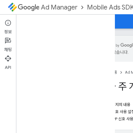
Mobile Ads SD
Ad Manager
가이드
참조
다운로드
샘플
지원
정보
채팅
있을 수 있습니다.
Google 모바일 광고 Unity 플러그인 설정
지원 중단 및 지원 종료
API
홈
제품
Ad 
SDK 버전 이전
테스트 광고 사용 설정하기
미국 주 
Android용 Unity 빌드
i
OS 미디에이션 런타임 오류 해결
초기화 및 광고 로드 최적화
이 페이지의 내용
GMA Next-Gen SDK 설치
RDP 신호 사용 
IAB GPP 신호 
광고 형식 선택
앱 오프닝 광고