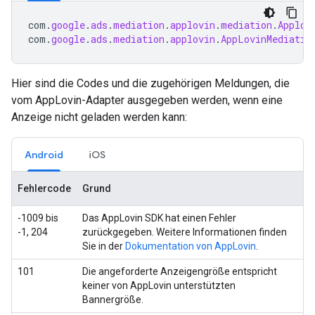
com
.
google
.
ads
.
mediation
.
applovin
.
mediation
.
Applov
com
.
google
.
ads
.
mediation
.
applovin
.
AppLovinMediatio
Hier sind die Codes und die zugehörigen Meldungen, die
vom AppLovin-Adapter ausgegeben werden, wenn eine
Anzeige nicht geladen werden kann:
Android
iOS
Fehlercode
Grund
-1009 bis
Das AppLovin SDK hat einen Fehler
-1, 204
zurückgegeben. Weitere Informationen finden
Sie in der
Dokumentation von AppLovin
.
101
Die angeforderte Anzeigengröße entspricht
keiner von AppLovin unterstützten
Bannergröße.