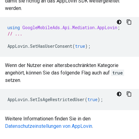
damit sie richtig an das AppLovin SDK weitergeleitet
werden.
using
GoogleMobileAds.Api.Mediation.AppLovin
;
// ...
AppLovin
.
SetHasUserConsent
(
true
);
Wenn der Nutzer einer altersbeschränkten Kategorie
angehört, können Sie das folgende Flag auch auf
true
setzen.
AppLovin
.
SetIsAgeRestrictedUser
(
true
);
Weitere Informationen finden Sie in den
Datenschutzeinstellungen von AppLovin
.