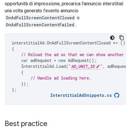
opportunità di impressione, precarica l'annuncio interstitial
una volta generato l'evento annuncio
OnAdFullScreenContentClosed
o
OnAdFullScreenContentFailed
.
interstitialAd
.
OnAdFullScreenContentClosed
+=
()
=
{
// Reload the ad so that we can show another as
var
adRequest
=
new
AdRequest
();
InterstitialAd
.
Load
(
"
AD_UNIT_ID
"
,
adRequest
,
{
// Handle ad loading here.
});
};
InterstitialAdSnippets
.
cs
Best practice