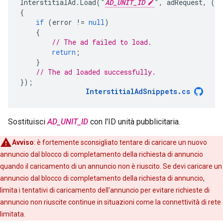
InterstitialAd
.
Load
(
"
AD_UNIT_ID
"
,
adRequest
,
(
In
{
if
(
error
!=
null
)
{
// The ad failed to load.
return
;
}
// The ad loaded successfully.
});
InterstitialAdSnippets
.
cs
Sostituisci
AD_UNIT_ID
con l'ID unità pubblicitaria.
Avviso
:
è fortemente sconsigliato tentare di caricare un nuovo
annuncio dal blocco di completamento della richiesta di annuncio
quando il caricamento di un annuncio non è riuscito. Se devi caricare un
annuncio dal blocco di completamento della richiesta di annuncio,
limita i tentativi di caricamento dell'annuncio per evitare richieste di
annuncio non riuscite continue in situazioni come la connettività di rete
limitata.