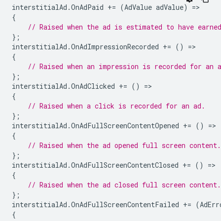
interstitialAd
.
OnAdPaid
+=
(
AdValue
adValue
)
=
{
// Raised when the ad is estimated to have earne
};
interstitialAd
.
OnAdImpressionRecorded
+=
()
=
{
// Raised when an impression is recorded for an 
};
interstitialAd
.
OnAdClicked
+=
()
=
{
// Raised when a click is recorded for an ad.
};
interstitialAd
.
OnAdFullScreenContentOpened
+=
()
=
{
// Raised when the ad opened full screen content.
};
interstitialAd
.
OnAdFullScreenContentClosed
+=
()
=
{
// Raised when the ad closed full screen content.
};
interstitialAd
.
OnAdFullScreenContentFailed
+=
(
AdErr
{