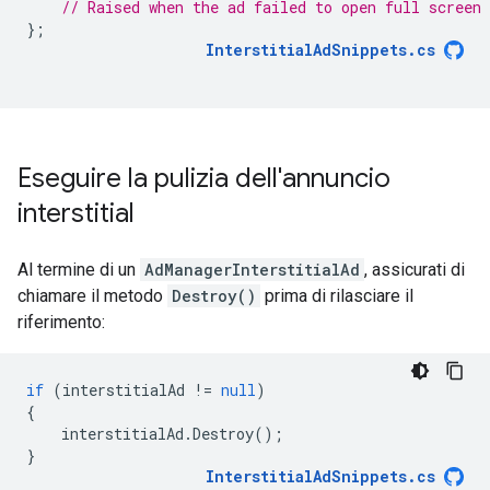
// Raised when the ad failed to open full screen 
};
InterstitialAdSnippets
.
cs
Eseguire la pulizia dell'annuncio
interstitial
Al termine di un
AdManagerInterstitialAd
, assicurati di
chiamare il metodo
Destroy()
prima di rilasciare il
riferimento:
if
(
interstitialAd
!=
null
)
{
interstitialAd
.
Destroy
();
}
InterstitialAdSnippets
.
cs