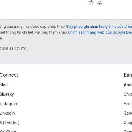
 dung của trang này được cấp phép theo
Giấy phép ghi nhận tác giả 4.0 của Cr
biết thông tin chi tiết, vui lòng tham khảo
Chính sách trang web của Google De
e.
 2025-11-17 UTC.
Connect
Bản
Blog
And
Bluesky
Chr
Instagram
Fire
LinkedIn
Goog
X (Twitter)
Goog