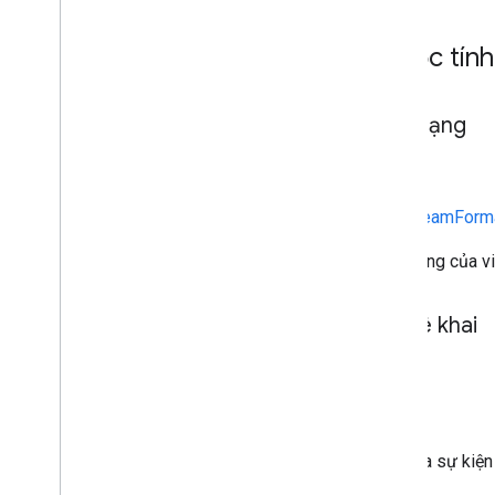
Thuộc tính
định dạng
static
ima.StreamForm
Định dạng của v
tệp kê khai
static
Chuỗi
URL của sự kiện 