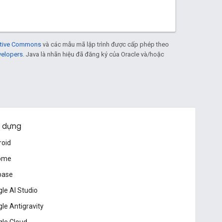
eative Commons
và các mẫu mã lập trình được cấp phép theo
velopers
. Java là nhãn hiệu đã đăng ký của Oracle và/hoặc
 dựng
roid
ome
base
le AI Studio
le Antigravity