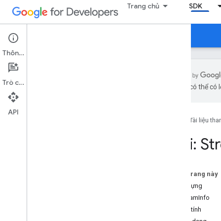
Trang chủ
SDK
Hướng dẫn
Tài liệu tham khảo
Tải xuống
Thông tin
Trò chuyện
bằng AI có thể có l
Tài liệu tham khảo API
Thông tin chèn quảng cáo
API
SDK
Tài liệu th
Sự kiện quảng cáo
Ad
Info
Loại: S
Đồng hành
Điểm dừng
Lỗi
Trên trang này
Sự kiện lỗi
Hàm dựng
ima
StreamInfo
Nhật ký sự kiện
Thuộc tính
Người chơi