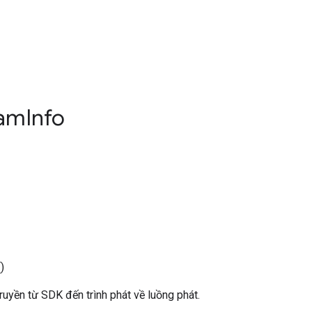
eam
Info
)
ruyền từ SDK đến trình phát về luồng phát.