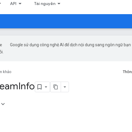
API
Tài nguyên
Google sử dụng công nghệ AI để dịch nội dung sang ngôn ngữ bạn ư
ỗi.
am khảo
Thông
tream
Info