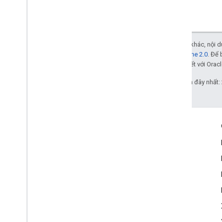
Trừ phi có lưu ý khác, nội
Giấy phép Apache 2.0
. Để 
các đơn vị liên kết với Oracl
Cập nhật lần gần đây nhất:
Tương tác
Google Developer Program
Google Developer Groups
Google Developer Experts
Accelerators
Google Cloud & NVIDIA