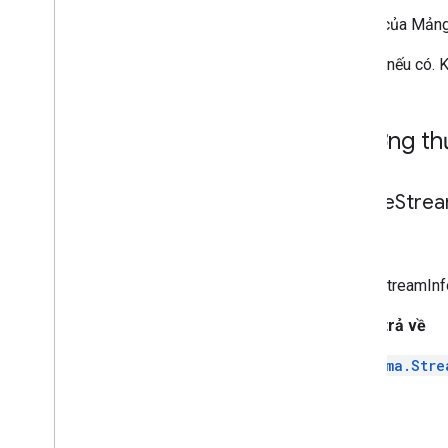
(Mảng của Mảng 
Phụ đề nếu có. K
Phương thư
create
Stre
static
createStreamInfo
Giá trị trả về
ima.Stre