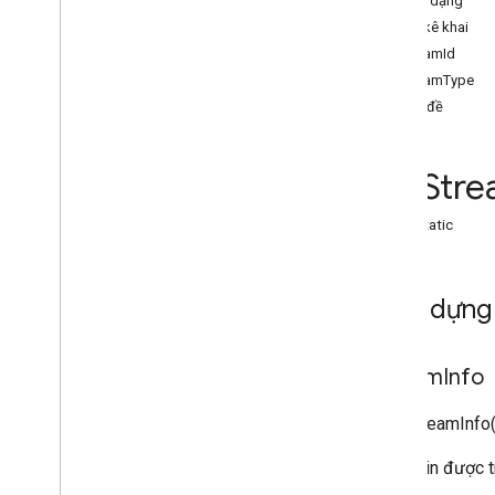
định dạng
Stream
Format
tệp kê khai
Thông tin luồng
streamId
Stream
Manager
streamType
Yêu cầu luồng
phụ đề
Loại luồng
Wrapper
Info
Str
Chỉ mục của tất cả
ima
.
class
static
Hàm dựng
Stream
Info
new StreamInfo(
Thông tin được t