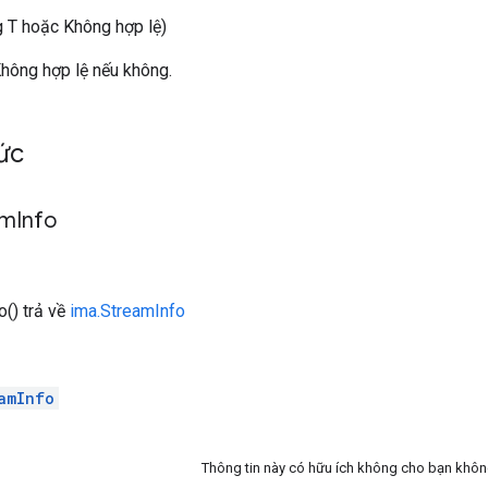
T hoặc Không hợp lệ)
hông hợp lệ nếu không.
́c
am
Info
() trả về
ima.StreamInfo
amInfo
Thông tin này có hữu ích không cho bạn khô