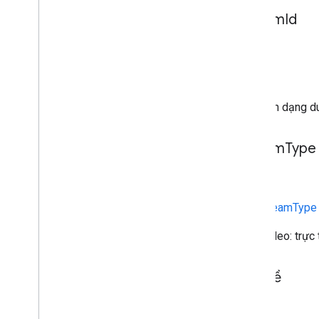
stream
Id
static
Chuỗi
Mã nhận dạng du
stream
Type
static
ima.StreamType
Loại video: trực
phụ đề
static