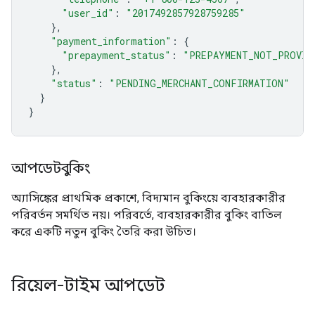
"user_id"
:
"2017492857928759285"
}
,
"payment_information"
:
{
"prepayment_status"
:
"PREPAYMENT_NOT_PROVID
}
,
"status"
:
"PENDING_MERCHANT_CONFIRMATION"
}
}
আপডেটবুকিং
অ্যাসিঙ্কের প্রাথমিক প্রকাশে, বিদ্যমান বুকিংয়ে ব্যবহারকারীর
পরিবর্তন সমর্থিত নয়। পরিবর্তে, ব্যবহারকারীর বুকিং বাতিল
করে একটি নতুন বুকিং তৈরি করা উচিত।
রিয়েল-টাইম আপডেট