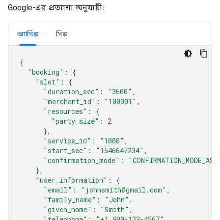
Google-এর প্রত্যাশা অনুযায়ী।
অ্যাসিঙ্ক
সিঙ্ক
{
"booking"
:
{
"slot"
:
{
"duration_sec"
:
"3600"
,
"merchant_id"
:
"100001"
,
"resources"
:
{
"party_size"
:
2
}
,
"service_id"
:
"1000"
,
"start_sec"
:
"1546647234"
,
"confirmation_mode"
:
"CONFIRMATION_MODE_ASY
}
,
"user_information"
:
{
"email"
:
"johnsmith@gmail.com"
,
"family_name"
:
"John"
,
"given_name"
:
"Smith"
,
"telephone"
:
"+1 800-123-4567"
,