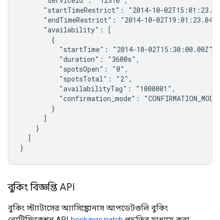
      "serviceId": "12310",

      "startTimeRestrict": "2014-10-02T15:01:23.04
      "endTimeRestrict": "2014-10-02T19:01:23.0451
      "availability": [

        {

          "startTime": "2014-10-02T15:30:00.00Z",

          "duration": "3600s",

          "spotsOpen": "0",

          "spotsTotal": "2",

          "availabilityTag": "1000001",

          "confirmation_mode": "CONFIRMATION_MODE_
        }

      ]

    }

  ]

}
বুকিং বিজ্ঞপ্তি API
বুকিং স্ট্যাটাসের অ্যাসিঙ্ক্রোনাস আপডেটগুলি বুকিং
নোটিফিকেশন API
bookings.patch
পদ্ধতির মাধ্যমে করা