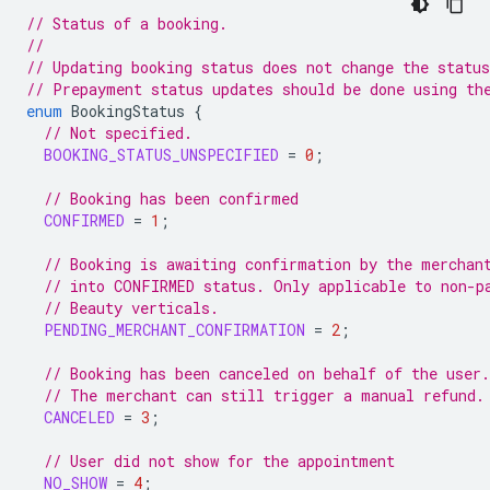
// Status of a booking.
//
// Updating booking status does not change the statu
// Prepayment status updates should be done using th
enum
BookingStatus
{
// Not specified.
BOOKING_STATUS_UNSPECIFIED
=
0
;
// Booking has been confirmed
CONFIRMED
=
1
;
// Booking is awaiting confirmation by the merchan
// into CONFIRMED status. Only applicable to non-p
// Beauty verticals.
PENDING_MERCHANT_CONFIRMATION
=
2
;
// Booking has been canceled on behalf of the user.
// The merchant can still trigger a manual refund.
CANCELED
=
3
;
// User did not show for the appointment
NO_SHOW
=
4
;