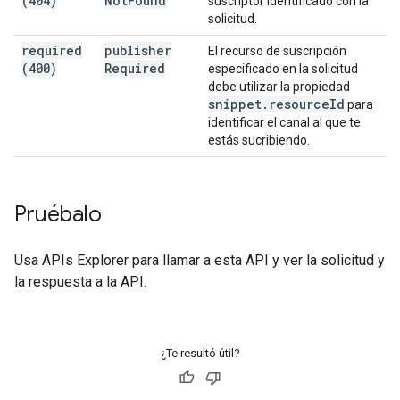
(404)
Not
Found
suscriptor identificado con la
solicitud.
required
publisher
El recurso de suscripción
(400)
Required
especificado en la solicitud
debe utilizar la propiedad
snippet
.
resource
Id
para
identificar el canal al que te
estás sucribiendo.
Pruébalo
Usa
APIs Explorer
para llamar a esta API y ver la solicitud y
la respuesta a la API.
¿Te resultó útil?