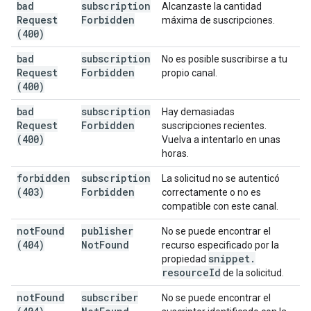
bad
subscription
Alcanzaste la cantidad
Request
Forbidden
máxima de suscripciones.
(400)
bad
subscription
No es posible suscribirse a tu
Request
Forbidden
propio canal.
(400)
bad
subscription
Hay demasiadas
Request
Forbidden
suscripciones recientes.
(400)
Vuelva a intentarlo en unas
horas.
forbidden
subscription
La solicitud no se autenticó
(403)
Forbidden
correctamente o no es
compatible con este canal.
not
Found
publisher
No se puede encontrar el
(404)
Not
Found
recurso especificado por la
snippet
.
propiedad
resource
Id
de la solicitud.
not
Found
subscriber
No se puede encontrar el