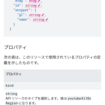
  "
etag
": 
etag
,

  "
id
": 
string
,

  "
snippet
": {

    "
gl
": 
string
,

    "
name
": 
string
  }

}
プロパティ
次の表は、このリソースで使用されているプロパティの定
義を示したものです。
プロパティ
kind
string
youtube#i18n
API リソースのタイプを識別します。値は
Region
になります。