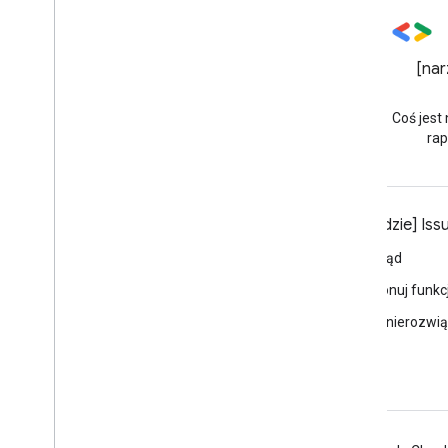
Blog
GitHub
[nar
Najnowsze wiadomości na
Znajdź przykłady kodu
blogu YouTube
interfejsu API i inne projekty
Coś jest 
open source YouTube.
rap
Narzędzia
[narzędzie] Iss
Google APIs Explorer
Zgłoś błąd
Odtwarzacz YouTube – prezentacja
Zaproponuj funkc
Konfigurowanie przycisku subskrypcji
Zobacz nierozwi