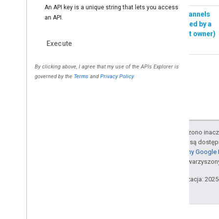
O ile nie stwierdzono inacze
fragmenty kodu są dostę
dotyczące witryny Google
podmiotów stowarzyszon
Ostatnia aktualizacja: 202