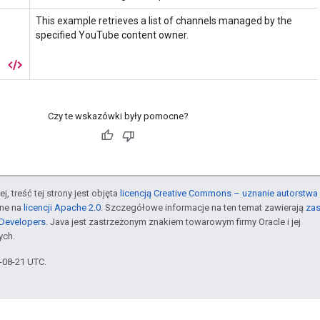
Czy te wskazówki były pomocne?
j, treść tej strony jest objęta
licencją Creative Commons – uznanie autorstwa 
pne na
licencji Apache 2.0
. Szczegółowe informacje na ten temat zawierają
za
 Developers
. Java jest zastrzeżonym znakiem towarowym firmy Oracle i jej
ych.
5-08-21 UTC.