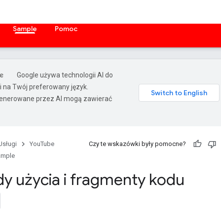
Sample
Pomoc
Google używa technologii AI do
i na Twój preferowany język.
enerowane przez AI mogą zawierać
Usługi
YouTube
Czy te wskazówki były pomocne?
ample
dy użycia i fragmenty kodu