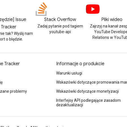
zędzie] Issue
Stack Overflow
Pliki wideo
Zadaj pytanie pod tagiem
Zajrzyj na kanał zes
Tracker
youtube-api
YouTube Develop
nie tak? Wyślij nam
Relations w YouTu
ort o błędzie.
ue Tracker
Informacje o produkcie
Warunki usługi
ję
Wskazówki dotyczące promowania mar
ązane problemy
Wskazówki dotyczące monetyzacji
Interfejsy API podlegające zasadom
dezaktualizacji