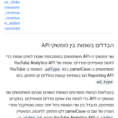
easer_clicks
impressions
nse_revenue
ick_revenue
saves_added
ves_removed
הבדלים בשמות בין ממשקי API
שני ממשקי ה-API משתמשים במוסכמות שונות למתן שמות כדי
לזהות מאפיינים ומדדים. שמות של YouTube Analytics API
משתמשים ב-camelCase, כמו
adType
. השמות ב-YouTube
Reporting API הם באותיות קטנות וכוללים קו תחתון, כמו
.
ad_type
בטבלאות הבאות מפורטים השמות השונים שבהם משתמשים שני
ממשקי ה-API כדי לזהות את אותם מדדים ומאפיינים. במקרים
מסוימים, ההבדל בין שני השמות גדול יותר ממה שמתקבל אחרי
המרה של שם מ-camelCase לקו תחתון. לדוגמה, המאפיין
video
ב-YouTube Analytics API נקרא
video_id
ב-