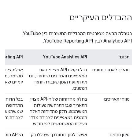
ההבדלים העיקריים
בטבלה הבאה מפורטים ההבדלים החשובים בין YouTube
Analytics API לבין YouTube Reporting API.
תכונה
YouTube Analytics API
porting API
תהליך לאחזור נתונים
בכל בקשת API מציינים את
אפליקציות מת
המאפיינים והמדדים שיוחזרו, וגם
את תקופת הזמן שעבורה יוחזרו
יומיים שאפשר 
הנתונים.
טווחי תאריכים
בחלק מהדוחות של ה-API מצוין
התאריך שבו התרחשה פעילות
התרחשה פעיל
המשתמש. חלק מהדוחות האלה
תומכים במאפיינים לצבירת מדדי
לצבירת נתונים
פעילות המשתמשים לפי חודש.
סינון נתונים
אפשר לסנן דוחות כך שיכללו רק
ה-API ת