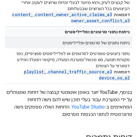
של קבצים לעיון, והוא מיועד לבעלי זכויות שרוצים לעקוב אחרי
הביצועים בכל הערוצים שבבעלותם.
content
_
content
_
owner
_
active
_
claims
_
a3
דוגמאות:
,
owner
_
asset
_
conflict
_
a3
ניתוח נתוני סרטונים ופלייליסטים
ניתוח נתונים של סרטונים ופלייליסטים
נתוני ביצועים מפורטים לסרטונים או לפלייליסטים ספציפיים, כמו
מקורות תנועה, סוג מכשיר/מערכת הפעלה, מיקומי הפעלה ומידע
דמוגרפי על הצופים.
playlist
_
channel
_
traffic
_
source
_
a3
דוגמאות:
,
device
_
os
_
a2
בנוסף, YouTube יוצר באופן אוטומטי קבוצה של דוחות שמנוהלים
על ידי המערכת עבור בעלי תוכן שיש להם גישה לדוחות
המתאימים ב-
YouTube Studio
. הדוחות האלה מספקים גישה
פרוגרמטית לנתוני הכנסות מפרסום.