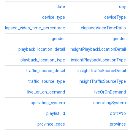
date
day
device_type
deviceType
elapsed_video_time_percentage
elapsedVideoTimeRatio
gender
gender
playback_location_detail
insightPlaybackLocationDetail
playback_location_type
insightPlaybackLocationType
traffic_source_detail
insightTrafficSourceDetail
traffic_source_type
insightTrafficSourceType
live_or_on_demand
liveOrOnDemand
operating_system
operatingSystem
פלייליסט
playlist_id
province_code
province