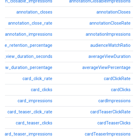
tion_closable_impressions
annotationClosableImpressions
annotation_closes
annotationCloses
annotation_close_rate
annotationCloseRate
annotation_impressions
annotationImpressions
ence_retention_percentage
audienceWatchRatio
ge_view_duration_seconds
averageViewDuration
view_duration_percentage
averageViewPercentage
card_click_rate
cardClickRate
card_clicks
cardClicks
card_impressions
cardImpressions
card_teaser_click_rate
cardTeaserClickRate
card_teaser_clicks
cardTeaserClicks
card_teaser_impressions
cardTeaserImpressions