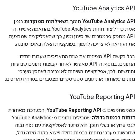
You
Tube Analytics API
YouTube Analytics API
תומך ב
שאילתות ממוקדות
בזמן
אמת כדי ליצור דוחות YouTube Analytics בהתאמה אישית. ה-
API מספק פרמטרים של סינון ומיון, כך שהאפליקציה שמבצעת
את הקריאה לא צריכה לתמוך בפונקציות האלה באופן מובנה.
בכל בקשת API מציינים את טווח התאריכים שעבורו יוחזרו
הנתונים. בנוסף, ה-API מאפשר לאחזר קבוצות נתונים שבועיות
וחודשיות. לכן, אפליקציית השיחות לא צריכה לאחסן מערכי
נתונים שאוחזרו או נתונים סטטיסטיים מצטברים בטווחי תאריכים.
You
Tube Reporting API
כשמשתמשים ב-
YouTube Reporting API
, המערכת מאחזרת
דוחות בכמות גדולה
שמכילים נתונים מ-YouTube Analytics
לגבי ערוץ או בעלי תוכן. הוא מיועד לאפליקציות עם נפח גבוה
שדורשות מערכי נתונים בכמות גדולה וייצוא בקנה מידה גדול,