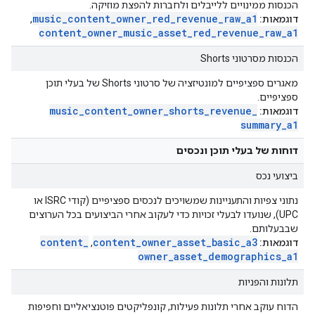
הכנסות ממינויים ללייבלים ולחברות להפצת מוזיקה.
music
_
content
_
owner
_
red
_
revenue
_
raw
_
a1
דוגמאות:
,
content
_
owner
_
music
_
asset
_
red
_
revenue
_
raw
_
a1
הכנסות מסרטוני Shorts
מאגרים ספציפיים למונטיזציה של סרטוני Shorts של בעלי תוכן
ספציפיים.
music
_
content
_
owner
_
shorts
_
revenue
_
דוגמאות:
summary
_
a1
דוחות של בעלי תוכן ונכסים
ביצועי נכס
נתוני צפיות והתעניינות שמשויכים לנכסים ספציפיים (קודי ISRC או
UPC), שנועדו לבעלי זכויות כדי לעקוב אחרי הביצועים בכל הערוצים
שבבעלותם.
content
_
content
_
owner
_
asset
_
basic
_
a3
דוגמאות:
,
owner
_
asset
_
demographics
_
a1
תלונות והפניות
הדוח עוקב אחרי תלונות פעילות, קונפליקטים פוטנציאליים וחפיפות