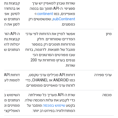
שורות שבהן למאפיין יש ערך
קבוצות נתוני
ספציפי. ה-API תומך גם בכמה
או בהחזרת נ
מאפיינים, כמו
continent
ו-
לסינון. אפלי
subContinent
, שמשמשים רק
הנתונים שהור
כמסננים.
לסנן את הנתונ
מיון
אפשר למיין את הדוחות לפי ערכי
ה-API ה
המדדים שמוחזרים. חלק
קבוצות נתוני
מהדוחות תומכים רק במספר
יכולות להטמי
מוגבל של תוצאות. לדוגמה, בדוח
הנתונים שהור
שבו מפורטים הסרטונים הכי
נצפים בערוץ מוחזרות עד 200
שורות.
ערכי ספירה
דוחות API מכילים ערכי טקסט,
דוח
כמו ANDROID או CHANNEL, כדי
למפות לערכי
לזהות ערכי מאפיינים ממוספרים.
מכסה
שרת ה-API מעריך כל שאילתה
השימוש במכס
כדי לקבוע את עלות המכסה שלה.
הנתונים מאוח
בקטע
שימוש במכסה
מוסבר על
ממוינים ונשל
המתודולוגיה בפירוט רב יותר.
האפליקציה.