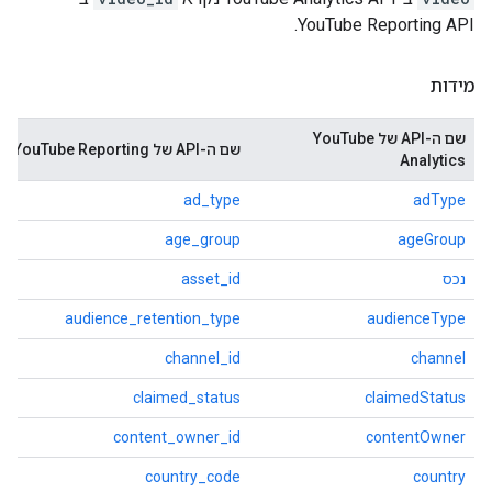
YouTube Reporting API.
מידות
שם ה-API של YouTube
שם ה-API של YouTube Reporting
Analytics
ad_type
adType
age_group
ageGroup
נכס
asset_id
audience_retention_type
audienceType
channel_id
channel
claimed_status
claimedStatus
content_owner_id
contentOwner
country_code
country