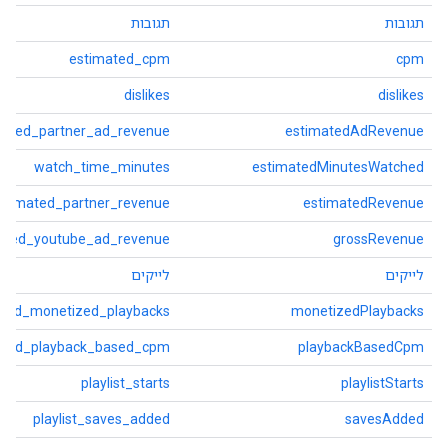
תגובות
תגובות
estimated_cpm
cpm
dislikes
dislikes
mated_partner_ad_revenue
estimatedAdRevenue
watch_time_minutes
estimatedMinutesWatched
stimated_partner_revenue
estimatedRevenue
ated_youtube_ad_revenue
grossRevenue
לייקים
לייקים
ated_monetized_playbacks
monetizedPlaybacks
ated_playback_based_cpm
playbackBasedCpm
playlist_starts
playlistStarts
playlist_saves_added
savesAdded