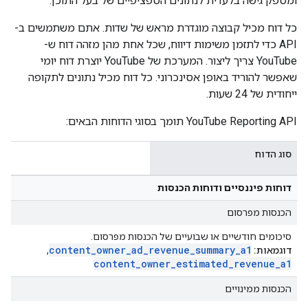
ומספק גישה בלעדית לנתונים הספציפיים של בעל התוכן.
כל דוח מכיל קבוצה מוגדרת מראש של שדות. אתם משתמשים ב-
API כדי לתזמן משימות דיווח, שכל אחת מהן מזהה דוח ש-
YouTube צריך ליצור. המערכת של YouTube יוצרת דוח יומי
שאפשר להוריד באופן אסינכרוני. כל דוח מכיל נתונים לתקופה
ייחודית של 24 שעות.
‫YouTube Reporting API תומך בסוגי הדוחות הבאים:
סוג הדוח
דוחות פיננסיים ודוחות הכנסות
הכנסות מפרסום
סיכומים חודשיים או שבועיים של הכנסות מפרסום.
content
_
owner
_
ad
_
revenue
_
summary
_
a1
דוגמאות:
,
content
_
owner
_
estimated
_
revenue
_
a1
הכנסות ממינויים