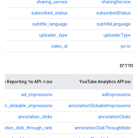
sharing_service
sharingService
subscribed_status
subscribedStatus
subtitle_language
subtitleLanguage
uploader_type
uploaderType
סרטון
video_id
מדדים
שם YouTube Analytics API
שם ה-API של YouTube Reporting
ad_impressions
adImpressions
tion_clickable_impressions
annotationClickableImpressions
annotation_clicks
annotationClicks
otation_click_through_rate
annotationClickThroughRate