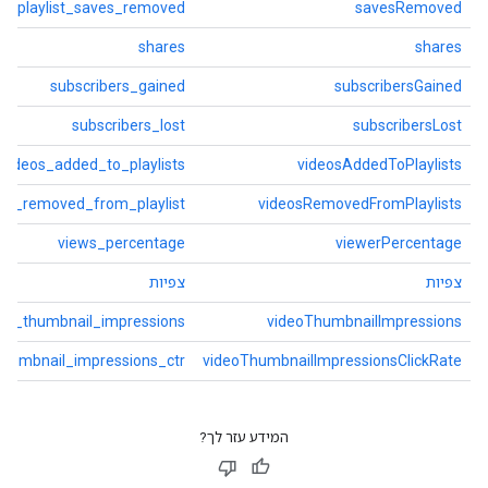
playlist_saves_removed
savesRemoved
shares
shares
subscribers_gained
subscribersGained
subscribers_lost
subscribersLost
videos_added_to_playlists
videosAddedToPlaylists
eos_removed_from_playlist
videosRemovedFromPlaylists
views_percentage
viewerPercentage
צפיות
צפיות
deo_thumbnail_impressions
videoThumbnailImpressions
thumbnail_impressions_ctr
videoThumbnailImpressionsClickRate
המידע עזר לך?