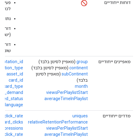
דוחות ייחודיים
פעילו
לכתובי
נתוני 
דוחות 
(יש שנ
שונים 
מאפיינים ייחודיים
group
(מאפיין לסינון בלבד)
nnotation_id
continent
(מאפיין לסינון בלבד)
tation_type
subContinent
(מאפיין לסינון
asset_id
בלבד)
card_id
card_type
month
r_on_demand
viewsPerPlaylistStart
ibed_status
averageTimeInPlaylist
tle_language
מדדים ייחודיים
uniques
d_click_rate
card_clicks
relativeRetentionPerformance
impressions
viewsPerPlaylistStart
r_click_rate
averageTimeInPlaylist