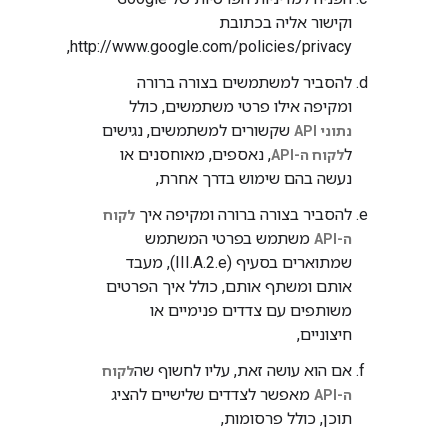
וקישור אליה בכתובת
http://www.google.com/policies/privacy,
להסביר למשתמשים בצורה ברורה
ומקיפה אילו פרטי משתמשים, כולל
שקשורים למשתמשים, נגישים
נתוני API
ל
, נאספים, מאוחסנים או
לקוח ה-API
נעשה בהם שימוש בדרך אחרת,
להסביר בצורה ברורה ומקיפה איך
לקוח
משתמש בפרטי המשתמש
ה-API
שמתוארים בסעיף (III.A.2.e), מעבד
אותם ומשתף אותם, כולל איך הפרטים
משותפים עם צדדים פנימיים או
חיצוניים,
אם הוא עושה זאת, עליו לחשוף שה
לקוח
מאפשר לצדדים שלישיים להציג
ה-API
תוכן, כולל פרסומות,