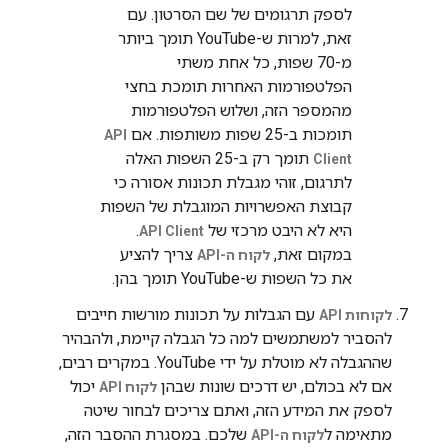
לספק תרגומים של שם הסרטון. עם
זאת, למרות ש-YouTube תומך ביותר
מ-70 שפות, כל אחת משתי
הפלטפורמות האחרות תומכת בחצי
מהמספר הזה, ושלוש הפלטפורמות
תומכות ב-25 שפות משותפות. אם
API
תומך רק ב-25 השפות האלה
Client
לתרגום, זוהי מגבלת תכונות אסורה כי
קבוצת האפשרויות המוגבלת של השפות
היא לא היבט מרכזי של
.
API Client
במקום זאת,
צריך להציע
לקוח ה-API
את כל השפות ש-YouTube תומך בהן.
עם הגבלות על תכונות מורשות חייבים
לקוחות API
להסביר למשתמשים למה כל הגבלה קיימת, ולהבהיר
שההגבלה לא מוטלת על ידי YouTube. במקרים רבים,
אם לא בכולם, יש דרכים שונות שבהן
יכול
לקוח API
לספק את המידע הזה, ואתם צריכים לבחור שיטה
מתאימה ל
שלכם. במסגרת ההסבר הזה,
לקוח ה-API