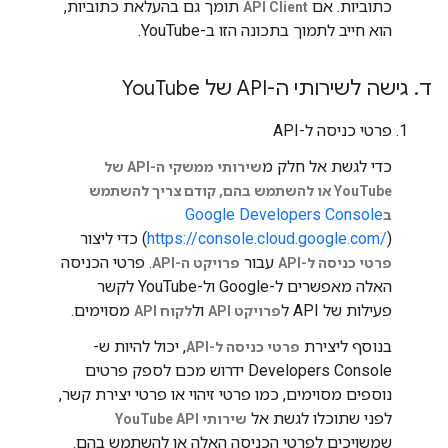
כתוביות. אם
תומך גם בהעלאת כתוביות,
API Client
הוא חייב לתמוך בתכונה הזו ב-YouTube.
ד
.
גישה לשירותי ה-API של You
Tube
פרטי כניסה ל-API
כדי לגשת אל חלק מ
שירותי ממשקי ה-API של
YouTube או להשתמש בהם, קודם צריך להשתמש
Google Developers Console
ב
) כדי ליצור
https://console.cloud.google.com/
(
עבור
. פרטי הכניסה
פרטי כניסה ל-API
פרויקט ה-API
האלה מאפשרים ל-Google ול-YouTube לקשר
פעילות של API ל
ול
מסוימים.
פרויקט API
לקוח API
בנוסף ליצירת
, יכול להיות ש-
פרטי כניסה ל-API
Developers Console ידרוש מכם לספק פרטים
נוספים מסוימים, כמו פרטי זיהוי או פרטי יצירת קשר,
לפני שתוכלו לגשת אל
שירותי YouTube API
שמשויכים לפרטי הכניסה האלה או להשתמש בהם.