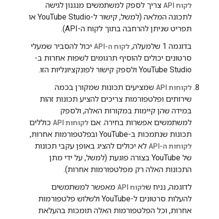
צריך לספק למשתמשים מנגנון לגישה
לקוח API
לתכונה המלאה (למשל, קישור ל-YouTube Studio או
תפריט שניתן להרחבה בתוך לקוח ה-API).
בדוגמה 1 שלמעלה,
יכול להסביר שמעלי
לקוח ה-API
סרטונים יכולים להוסיף תרגומים לשפות אחרות ב-
YouTube Studio ולספק קישור לפונקציונליות הזו.
שמציעים תכונות שמקורן בכמה
לקוחות API
שירותים ופלטפורמות צריכים להציע תכונות זהות
במידה שהן קיימות במקורות האלה, ולספק
למשתמשים אפשרות בחירה. אם
כוללים
לקוחות API
תכונות שנתמכות ב-YouTube ובפלטפורמות אחרות,
לא יכולים להציג באופן עקבי תכונות
לקוחות ה-API
של YouTube בצורה פוגעת (למשל, על ידי מתן
התכונות האלה רק מפלטפורמות אחרות).
לדוגמה, נניח ש
מאפשר למשתמשים
לקוח API
להעלות סרטונים ל-YouTube ולשלוש פלטפורמות
אחרות, וכל הפלטפורמות האלה תומכות בהעלאת