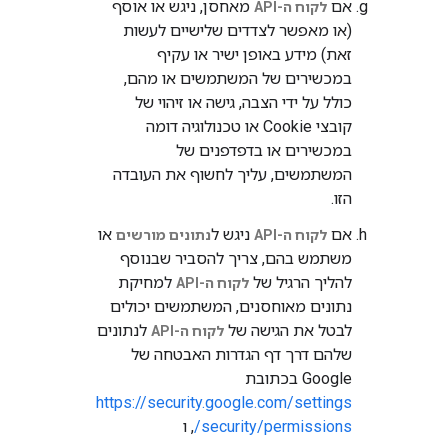
אם
מאחסן, ניגש או אוסף
לקוח ה-API
(או מאפשר לצדדים שלישיים לעשות
זאת) מידע באופן ישיר או עקיף
במכשירים של המשתמשים או מהם,
כולל על ידי הצבה, גישה או זיהוי של
קובצי Cookie או טכנולוגיה דומה
במכשירים או בדפדפנים של
המשתמשים, עליך לחשוף את העובדה
הזו.
אם
ניגש ל
או
לקוח ה-API
נתונים מורשים
משתמש בהם, צריך להסביר שבנוסף
להליך הרגיל של
למחיקת
לקוח ה-API
נתונים מאוחסנים, המשתמשים יכולים
לבטל את הגישה של
לנתונים
לקוח ה-API
שלהם דרך דף הגדרות האבטחה של
Google בכתובת
https://security.google.com/settings
/security/permissions
, ו