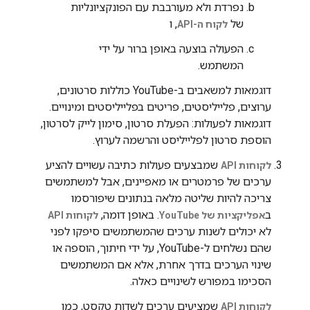
נפרדת ולא מעורבבת עם הפונקציונליות
של
, ו
לקוח ה-API
הפעולה בוצעה באופן ברור על ידי
המשתמש.
דוגמאות למשאבים ב-YouTube כוללות סרטונים,
ערוצים, פלייליסטים, פריטים בפלייליסטים ומינויים.
דוגמאות לפעולות: הפעלת סרטון, סימון לייק לסרטון,
הוספת סרטון לפלייליסט והרשמה לערוץ.
שמבצעים פעולות כתיבה עשויים להציע
לקוחות API
ערכים של פרמטרים או מאפיינים, אבל למשתמשים
צריכה להיות שליטה מלאה בנתונים שיפורסמו
ב
. באופן דומה,
אפליקציות של YouTube
לקוחות API
לא יכולים לשנות ערכים שהמשתמשים סיפקו לפני
שהם נשלחים ל-YouTube, על ידי חיתוך, הוספה או
שינוי הערכים בדרך אחרת, אלא אם המשתמשים
הסכימו במפורש לשינויים כאלה.
שמציעים ערכים לשדות טקסט, כמו
לקוחות API