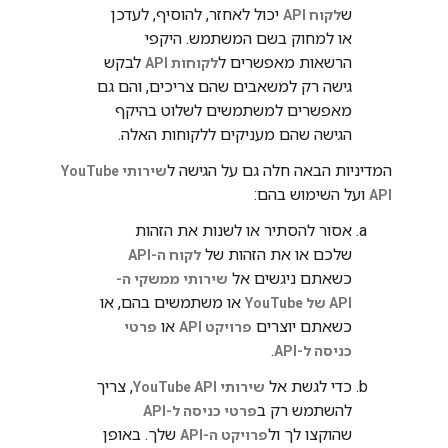
ש
יכול לאחזר, להוסיף, לעדכן
לקוח API
או למחוק בשם המשתמש. היקפי
הרשאות מאפשרים ל
לבקש
לקוחות API
גישה רק למשאבים שהם צריכים, והם גם
מאפשרים למשתמשים לשלוט בהיקף
הגישה שהם מעניקים ללקוחות האלה.
המדיניות הבאה חלה גם על הגישה ל
שירותי YouTube
ועל השימוש בהם:
API
אסור להסתיר או לשנות את הזהות
שלכם או את הזהות של
לקוח ה-API
כשאתם ניגשים אל
שירותי ממשקי ה-
או משתמשים בהם, או
API של YouTube
כשאתם יוצרים
או
פרויקט API
פרטי
.
כניסה ל-API
כדי לגשת אל
, צריך
שירותי YouTube API
להשתמש רק ב
פרטי כניסה ל-API
שהוקצו לך ול
שלך. באופן
פרויקט ה-API