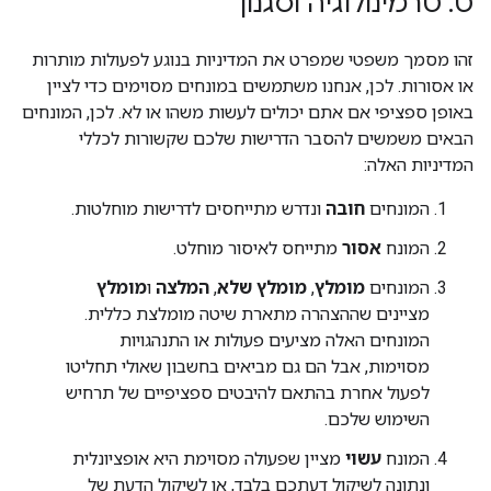
ט
.
טרמינולוגיה וסגנון
זהו מסמך משפטי שמפרט את המדיניות בנוגע לפעולות מותרות
או אסורות. לכן, אנחנו משתמשים במונחים מסוימים כדי לציין
באופן ספציפי אם אתם יכולים לעשות משהו או לא. לכן, המונחים
הבאים משמשים להסבר הדרישות שלכם שקשורות לכללי
המדיניות האלה:
המונחים
חובה
ונדרש מתייחסים לדרישות מוחלטות.
המונח
אסור
מתייחס לאיסור מוחלט.
המונחים
מומלץ
,
מומלץ שלא
,
המלצה
ו
מומלץ
מציינים שההצהרה מתארת שיטה מומלצת כללית.
המונחים האלה מציעים פעולות או התנהגויות
מסוימות, אבל הם גם מביאים בחשבון שאולי תחליטו
לפעול אחרת בהתאם להיבטים ספציפיים של תרחיש
השימוש שלכם.
המונח
עשוי
מציין שפעולה מסוימת היא אופציונלית
ונתונה לשיקול דעתכם בלבד, או לשיקול הדעת של