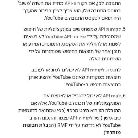
התגובה. לכן, אם
מתייג את השדה 'משוב'
לקוח ה-API
בטופס התגובה שלו, הוא צריך לציין בבירור שהערך
הזה תואם לטקסט התגובה ב-YouTube.
שמשתמשים בפונקציונליות של חיפוש
לקוחות API
שמסופקת על ידי
לא רשאים
שירותי YouTube API
לשנות או להחליף את הטקסט, התמונות, המידע או
תוכן אחר של תוצאות החיפוש שמוחזרות על ידי
השירותים האלה.
לדוגמה,
לא יכולים למזג או לערבב
לקוחות API
תוצאות ממקורות שאינם YouTube ולהציג אותן
כתוצאות חיפוש ב-YouTube.
לא יכול להגביל או לצמצם את
לקוח API
הפונקציונליות של תכונה ב-YouTube, אלא אם
ההגבלה הזו היא היבט מרכזי (כפי שמתואר בדוגמאות
שבהמשך) של
עצמו, והתכונה הזו ב-
לקוח ה-API
YouTube לא נדרשת על ידי RMF ('
הגבלת תכונות
מותרת
').