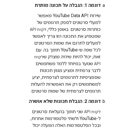
דוגמה 1: הגבלה על תכונה מותרת
שירות YouTube Data API מאפשר
למעלי סרטונים לספק תרגומים של
כותרות סרטונים. באופן כללי,
לקוח API
שמטמיע את התכונה הזו צריך לאפשר
למעלים לתרגם את שמות הסרטונים
לכל שפה ש-YouTube תומך בה. עם
זאת, יכול להיות שיהיה מוצדק ש
לקוח
שנועד במיוחד ללמד משתמשים
API
לדבר צרפתית ומציע מגוון תכונות
שספציפיות לתרגומים לצרפתית, יציע
למשתמשים רק את האפשרות להעלות
תרגומים לצרפתית של שמות סרטונים.
דוגמה 2: הגבלת תכונות שלא אושרה
שני תומך בהעלאת סרטונים
לקוח API
ל-YouTube ולשתי פלטפורמות אחרות,
ובכל הפלטפורמות האלה המעלה יכול