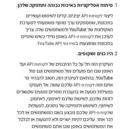
פיתוח אפליקציות באיכות גבוהה ותחזוקה שלהן.
ליצור
יציבים, קלים לשימוש ועשירים
לקוחות API
בתכונות, שמספקים ערך מוסף משמעותי למערכת
האקולוגית של YouTube ולמשתמשים שלה. צריך
לעדכן את
באופן מיידי כשיש שינויים
לקוחות ה-API
בתכונות שמוצעות ב
.
שירותי YouTube API
היו כנים ושקופים.
העיקרון הזה חל על כל ההיבטים של
ועל
לקוחות API
האופן שבו הם פועלים מול משתמשים וגם מול
YouTube. בהתאם לעיקרון הזה, חשוב להבהיר מי
אתם ומה
שלכם עושה. אל תעסקו
לקוח ה-API
בפעילות מטעה או בהעברת מסרים מטעים שקשורים
לזהות שלכם, לשיטות שלכם לאיסוף, לאחסון,
לשיתוף, לשימוש ולמחיקה של נתונים, לפעולות
ש
שלכם מבצע בשם המשתמשים או לכל
לקוח ה-API
דבר אחר. עליכם להיות ישרים ולא להטעות או לבלבל
את המשתמשים באופן שבו אתם משתמשים