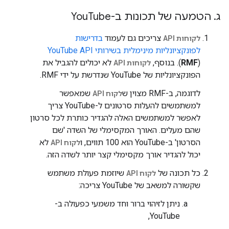
ג
.
הטמעה של תכונות ב-You
Tube
צריכים גם לעמוד
בדרישות
לקוחות API
לפונקציונליות מינימלית בשירותי YouTube API
). בנוסף,
RMF
(
לא יכולים להגביל את
לקוחות API
הפונקציונליות של YouTube שנדרשת על ידי RMF.
לדוגמה, ב-RMF מצוין ש
שמאפשר
לקוח API
למשתמשים להעלות סרטונים ל-YouTube צריך
לאפשר למשתמשים האלה להגדיר כותרת לכל סרטון
שהם מעלים. האורך המקסימלי של השדה 'שם
הסרטון' ב-YouTube הוא 100 תווים, ו
לא
לקוח API
יכול להגדיר אורך מקסימלי קצר יותר לשדה הזה.
כל תכונה של
שיוזמת פעולת משתמש
לקוח API
שקשורה למשאב של YouTube צריכה:
ניתן לזיהוי ברור וחד משמעי כפעולה ב-
YouTube,