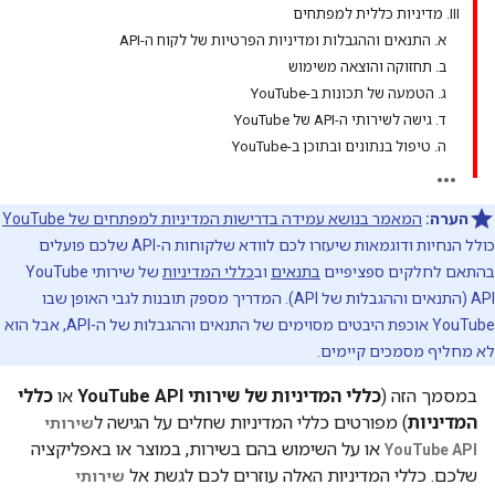
III
.
מדיניות כללית למפתחים
א
.
התנאים וההגבלות ומדיניות הפרטיות של לקוח ה-API
ב
.
תחזוקה והוצאה משימוש
ג
.
הטמעה של תכונות ב-You
Tube
ד
.
גישה לשירותי ה-API של You
Tube
ה
.
טיפול בנתונים ובתוכן ב-You
Tube
הערה:
המאמר בנושא עמידה בדרישות המדיניות למפתחים של YouTube
כולל הנחיות ודוגמאות שיעזרו לכם לוודא שלקוחות ה-API שלכם פועלים
בהתאם לחלקים ספציפיים
בתנאים
וב
כללי המדיניות
של שירותי YouTube
API (התנאים וההגבלות של API). המדריך מספק תובנות לגבי האופן שבו
YouTube אוכפת היבטים מסוימים של התנאים וההגבלות של ה-API, אבל הוא
לא מחליף מסמכים קיימים.
במסמך הזה (
כללי המדיניות של שירותי YouTube API
או
כללי
המדיניות
) מפורטים כללי המדיניות שחלים על הגישה ל
שירותי
או על השימוש בהם בשירות, במוצר או באפליקציה
YouTube API
שלכם. כללי המדיניות האלה עוזרים לכם לגשת אל
שירותי