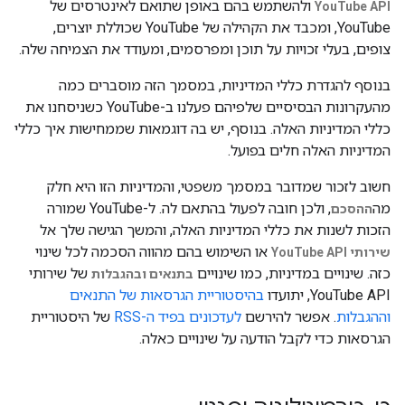
ולהשתמש בהם באופן שתואם לאינטרסים של
YouTube API
YouTube, ומכבד את הקהילה של YouTube שכוללת יוצרים,
צופים, בעלי זכויות על תוכן ומפרסמים, ומעודד את הצמיחה שלה.
בנוסף להגדרת כללי המדיניות, במסמך הזה מוסברים כמה
מהעקרונות הבסיסיים שלפיהם פעלנו ב-YouTube כשניסחנו את
כללי המדיניות האלה. בנוסף, יש בה דוגמאות שממחישות איך כללי
המדיניות האלה חלים בפועל.
חשוב לזכור שמדובר במסמך משפטי, והמדיניות הזו היא חלק
מה
, ולכן חובה לפעול בהתאם לה. ל-YouTube שמורה
ההסכם
הזכות לשנות את כללי המדיניות האלה, והמשך הגישה שלך אל
או השימוש בהם מהווה הסכמה לכל שינוי
שירותי YouTube API
כזה. שינויים במדיניות, כמו שינויים
של שירותי
בתנאים ובהגבלות
YouTube API, יתועדו
בהיסטוריית הגרסאות של התנאים
וההגבלות
. אפשר להירשם
לעדכונים בפיד ה-RSS
של היסטוריית
הגרסאות כדי לקבל הודעה על שינויים כאלה.