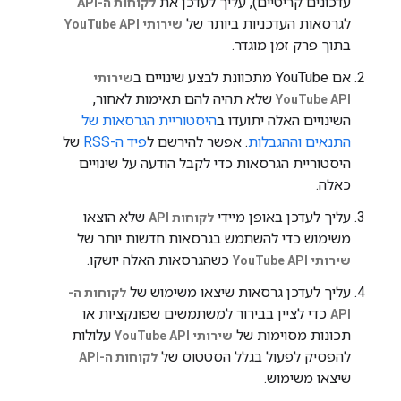
עדכונים קריטיים), עליך לעדכן את
לקוחות ה-API
לגרסאות העדכניות ביותר של
שירותי YouTube API
בתוך פרק זמן מוגדר.
אם YouTube מתכוונת לבצע שינויים ב
שירותי
שלא תהיה להם תאימות לאחור,
YouTube API
השינויים האלה יתועדו ב
היסטוריית הגרסאות של
התנאים וההגבלות
. אפשר להירשם ל
פיד ה-RSS
של
היסטוריית הגרסאות כדי לקבל הודעה על שינויים
כאלה.
עליך לעדכן באופן מיידי
שלא הוצאו
לקוחות API
משימוש כדי להשתמש בגרסאות חדשות יותר של
כשהגרסאות האלה יושקו.
שירותי YouTube API
עליך לעדכן גרסאות שיצאו משימוש של
לקוחות ה-
כדי לציין בבירור למשתמשים שפונקציות או
API
תכונות מסוימות של
עלולות
שירותי YouTube API
להפסיק לפעול בגלל הסטטוס של
לקוחות ה-API
שיצאו משימוש.