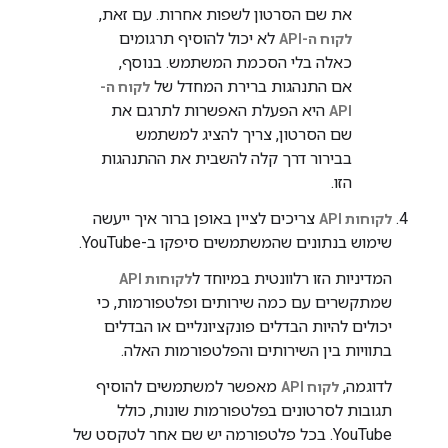
את שם הסרטון לשפות אחרות. עם זאת,
לא יכול להוסיף תרגומים
לקוח ה-API
כאלה בלי הסכמת המשתמש. בנוסף,
אם התנהגות ברירת המחדל של
לקוח ה-
היא הפעלת האפשרות לתרגם את
API
שם הסרטון, צריך להציג למשתמש
בבירור דרך קלה להשבית את ההתנהגות
הזו.
צריכים לציין באופן ברור איך ייעשה
לקוחות API
שימוש בנתונים שהמשתמשים סיפקו ב-YouTube.
המדיניות הזו רלוונטית במיוחד ל
לקוחות API
שמתקשרים עם כמה שירותים ופלטפורמות, כי
יכולים להיות הבדלים פונקציונליים או הבדלים
בתוויות בין השירותים והפלטפורמות האלה.
לדוגמה,
מאפשר למשתמשים להוסיף
לקוח API
תגובות לסרטונים בפלטפורמות שונות, כולל
YouTube. בכל פלטפורמה יש שם אחר לטקסט של