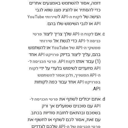
דומה, אסור להשתמש באמצעים אחרים
כדי להסתיר או להציג מצג שווא לגבי
הגישה של
ל
לקוח ה-API
שירותי YouTube
או לגבי השימוש שלו בהם.
API
אם
שלך צריך ליצור
לקוח ה-API
פרטי
כדי לגשת אל
כניסה ל-API
שירותי
או להשתמש
ממשקי ה-API של YouTube
בהם, עליך ליצור בדיוק
אחד
פרויקט API
(1) עבור אותו
.
לקוח API
פרטי הכניסה ל-
מיועדים לשימוש בלעדי על ידי
API
לקוח
ה-API המשויך, ולכן אסור להשתמש
אחד עבור כמה לקוחות
ב
פרויקט API
API.
אתם יכולים לשתף את
פרטי הכניסה ל-
עם סוכנים שפועלים אך ורק
API
בשמכם ובהתאם לחובת סודיות בכתב.
עם זאת, אסור לכם לשתף או לחשוף את
שלכם לצדדים
פרטי הכניסה של ה-API