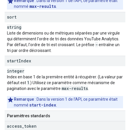
Remarque
: Dans la version 1 de l'API, ce paramètre était
max-results
nommé
.
sort
string
Liste de dimensions ou de métriques séparées par une virgule
qui déterminent l'ordre de tri des données YouTube Analytics.
-
Par défaut, l'ordre de tri est croissant. Le préfixe
entraîne un
tri par ordre décroissant.
start
Index
integer
Index en base 1 de la première entité à récupérer. (La valeur par
1
défaut est
.) Utilisez ce paramètre comme mécanisme de
max-results
pagination avec le paramètre
.
Remarque
: Dans la version 1 de l'API, ce paramètre était
start-index
nommé
.
Paramètres standards
access
_
token