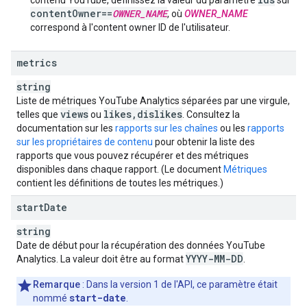
contenu YouTube, définissez la valeur du paramètre
sur
contentOwner==
OWNER_NAME
, où
OWNER_NAME
correspond à l'
content owner ID
de l'utilisateur.
metrics
string
Liste de métriques
YouTube Analytics
séparées par une virgule,
views
likes
,
dislikes
telles que
ou
. Consultez la
documentation sur les
rapports sur les chaînes
ou les
rapports
sur les propriétaires de contenu
pour obtenir la liste des
rapports que vous pouvez récupérer et des métriques
disponibles dans chaque rapport. (Le document
Métriques
contient les définitions de toutes les métriques.)
start
Date
string
Date de début pour la récupération des données
YouTube
YYYY-MM-DD
Analytics
. La valeur doit être au format
.
Remarque
: Dans la version 1 de l'API, ce paramètre était
start-date
nommé
.