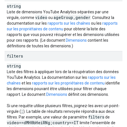
string
Liste de dimensions YouTube Analytics séparées par une
video
age
Group
,
gender
virgule, comme
ou
. Consultez la
documentation sur les
rapports sur les chaînes
ou les
rapports
sur les propriétaires de contenu
pour obtenir la liste des
rapports que vous pouvez récupérer et les dimensions utilisées
pour ces rapports. (Le document
Dimensions
contient les
définitions de toutes les dimensions.)
filters
string
Liste des filtres à appliquer lors de la récupération des données
YouTube Analytics
. La documentation sur les
rapports sur les
chaînes
et les
rapports sur les propriétaires de contenu
identifie
les dimensions pouvant être utilisées pour filtrer chaque
rapport. Le document
Dimensions
définit ces dimensions.
Si une requête utilise plusieurs filtres, joignez-les avec un point-
;
virgule (
). La table de résultats renvoyée répondra aux deux
filters
filtres. Par exemple, une valeur de paramètre
de
video==d
MH0b
Hei
RNg;country==IT
limite l'ensemble de