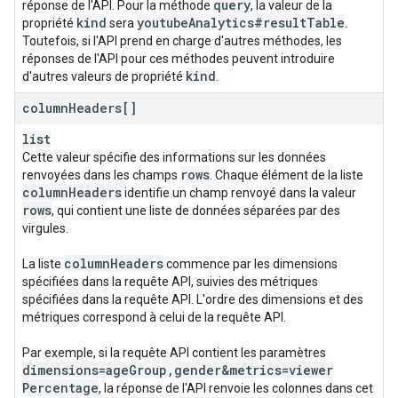
query
réponse de l'API. Pour la méthode
, la valeur de la
kind
youtube
Analytics#result
Table
propriété
sera
.
Toutefois, si l'API prend en charge d'autres méthodes, les
réponses de l'API pour ces méthodes peuvent introduire
kind
d'autres valeurs de propriété
.
column
Headers[]
list
Cette valeur spécifie des informations sur les données
rows
renvoyées dans les champs
. Chaque élément de la liste
column
Headers
identifie un champ renvoyé dans la valeur
rows
, qui contient une liste de données séparées par des
virgules.
column
Headers
La liste
commence par les dimensions
spécifiées dans la requête API, suivies des métriques
spécifiées dans la requête API. L'ordre des dimensions et des
métriques correspond à celui de la requête API.
Par exemple, si la requête API contient les paramètres
dimensions=age
Group
,
gender&metrics=viewer
Percentage
, la réponse de l'API renvoie les colonnes dans cet