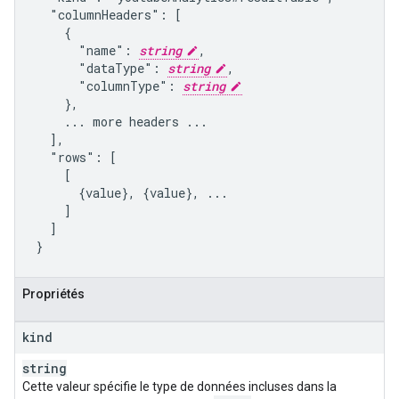
  "columnHeaders": [

    {

      "name": 
string
,

      "dataType": 
string
,

      "columnType": 
string
    },

    ... more headers ...

  ],

  "rows": [

    [

      {value}, {value}, ...

    ]

  ]

}
Propriétés
kind
string
Cette valeur spécifie le type de données incluses dans la