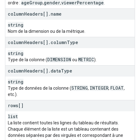
age
Group
gender
viewer
Percentage
ordre :
,
,
.
column
Headers[]
.
name
string
Nom de la dimension ou de la métrique.
column
Headers[]
.
column
Type
string
DIMENSION
METRIC
Type de la colonne (
ou
).
column
Headers[]
.
data
Type
string
STRING
INTEGER
FLOAT
Type de données de la colonne (
,
,
,
etc.).
rows[]
list
La liste contient toutes les lignes du tableau de résultats.
Chaque élément de la liste est un tableau contenant des
données séparées par des virgules et correspondant à une