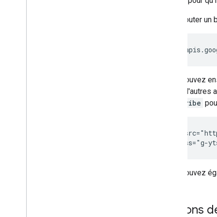
fenêtre pour qu'
Pour ajouter un b
https://apis.goo
Vous pouvez ensu
utilise d'autres
Subscribe
pou
<script src="htt
<div class="g-yt
Vous pouvez égal
Options de