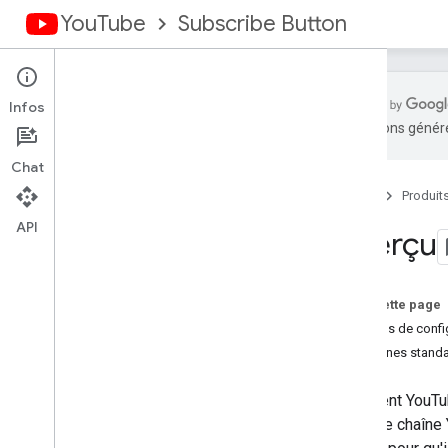
YouTube
Subscribe Button
Infos
traductions généré
Aperçu
Chat
Configurer un bouton
Accueil
Produit
Référence
Conditions d'utilisation
API
Aperçu
Récupérer votre ID de chaîne
Historique des révisions
Sur cette page
Options de confi
Chaînes stand
L'élément
YouTu
vers une chaîne 