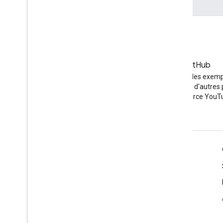
Blog
GitHub
Les dernières actualités sur le
Rechercher des exemp
blog YouTube
code d'API et d'autres 
Open Source YouT
Outils
Google APIs Explorer
Démo de l'API Player YouTubef
Configurer un bouton "S'abonner"