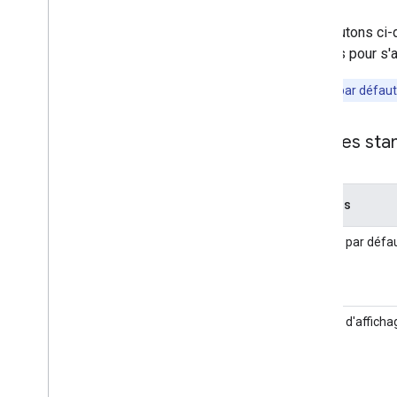
Les boutons ci-
boutons pour s'
La langue par défaut 
Chaînes sta