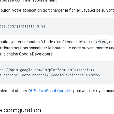
il puisse confirmer l'abonnement.
outon, votre application doit charger le fichier JavaScript suivant 
gle.com/js/platform.js
ite ajouter un bouton à l'aide d'un élément, tel qu'un
<div>
, qu
 attributs pour personnaliser le bouton. Le code suivant montre un
r la chaîne GoogleDevelopers.
ps://apis.google.com/js/platform.js"></script>

subscribe" data-channel="GoogleDevelopers"></div>
ement utiliser l'
API JavaScript Google+
pour afficher dynamiqu
 configuration