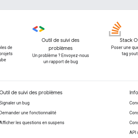
Outil de suivi des
Stack O
les de
Poser une que
problèmes
projets
tag you
Un problème ? Envoyez-nous
ube
un rapport de bug
Outil de suivi des problèmes
Inf
Signaler un bug
Cond
Demander une fonctionnalité
Cons
Afficher les questions en suspens
Cons
API 