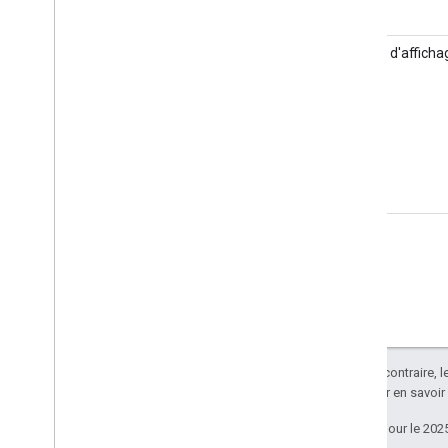
Sauf indication contraire, 
Apache 2.0
. Pour en savoir
Dernière mise à jour le 202