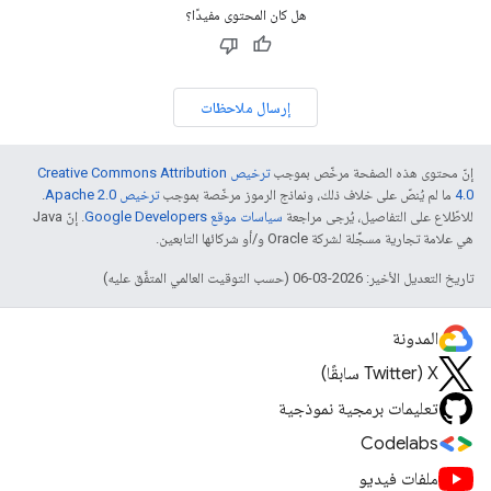
هل كان المحتوى مفيدًا؟
إرسال ملاحظات
إنّ محتوى هذه الصفحة مرخّص بموجب
ترخيص Creative Commons Attribution
4.0‏
ما لم يُنصّ على خلاف ذلك، ونماذج الرموز مرخّصة بموجب
ترخيص Apache 2.0‏
.
للاطّلاع على التفاصيل، يُرجى مراجعة
سياسات موقع Google Developers‏
. إنّ Java
هي علامة تجارية مسجَّلة لشركة Oracle و/أو شركائها التابعين.
تاريخ التعديل الأخير: 2026-03-06 (حسب التوقيت العالمي المتفَّق عليه)
المدونة
‫X ‏(Twitter سابقًا)
تعليمات برمجية نموذجية
Codelabs
ملفات فيديو