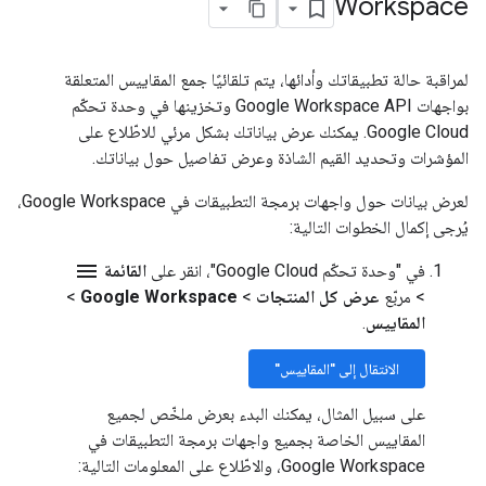
Workspace
لمراقبة حالة تطبيقاتك وأدائها، يتم تلقائيًا جمع المقاييس المتعلقة
بواجهات Google Workspace API وتخزينها في وحدة تحكّم
Google Cloud. يمكنك عرض بياناتك بشكل مرئي للاطّلاع على
المؤشرات وتحديد القيم الشاذة وعرض تفاصيل حول بياناتك.
لعرض بيانات حول واجهات برمجة التطبيقات في Google Workspace،
يُرجى إكمال الخطوات التالية:
menu
في "وحدة تحكّم Google Cloud"، انقر على
القائمة
>
مربّع
عرض كل المنتجات
>
Google Workspace
>
المقاييس
.
الانتقال إلى "المقاييس"
على سبيل المثال، يمكنك البدء بعرض ملخّص لجميع
المقاييس الخاصة بجميع واجهات برمجة التطبيقات في
Google Workspace، والاطّلاع على المعلومات التالية: