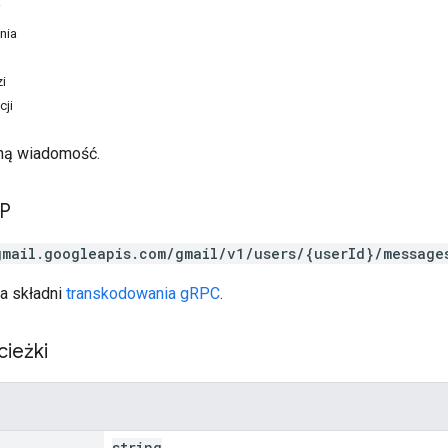
i
nia
i
cji
oną wiadomość.
TP
gmail.googleapis.com/gmail/v1/users/{userId}/message
a składni
transkodowania gRPC
.
cieżki
string