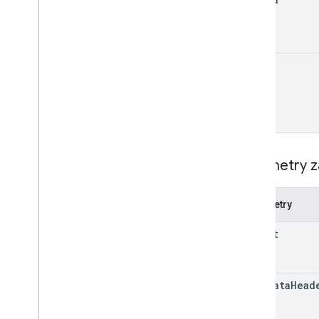
users
.
settings
.
delegates
users
.
settings
.
filters
users
.
settings
.
forwarding
Addresses
users
.
settings
.
send
As
id
users
.
settings
.
send
As
.
smime
Info
users
.
threads
Typy
Automatyczne przekazywanie dalej
Format
Parametry z
Ustawienia Imap
Wewnętrzne
_
źródło
_
danych
Ustawienia języka
Parametry
Ustawienia pop
format
Ustawienia wakacyjne
Parametry zapytania
Biblioteki klienta
metadata
Head
Limity wykorzystania