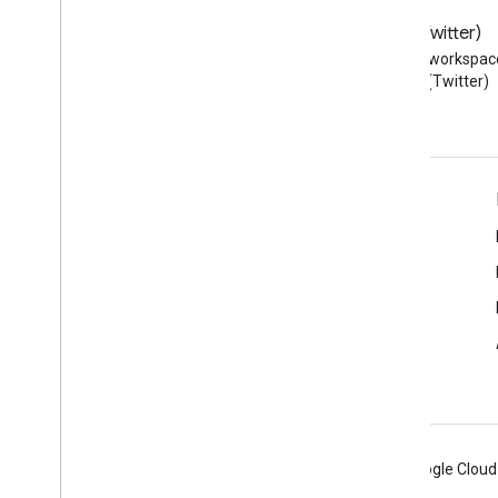
Blog
X (Twitter)
Przeczytaj bloga Google
Obserwuj @workspac
Workspace Developers
na X (Twitter)
Google Workspace dla programistów
Omówienie platformy
Usługi dla deweloperów
Informacje o wersjach
Pomoc dla programistów
Warunki usługi
Android
Chrome
Firebase
Google Cloud