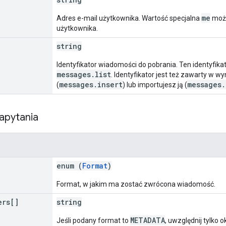
me
Adres e-mail użytkownika. Wartość specjalna
może
użytkownika.
string
Identyfikator wiadomości do pobrania. Ten identyfik
messages.list
. Identyfikator jest też zawarty w 
messages.insert
messages.
(
) lub importujesz ją (
apytania
enum (
Format
)
Format, w jakim ma zostać zwrócona wiadomość.
ers[]
string
METADATA
Jeśli podany format to
, uwzględnij tylko 