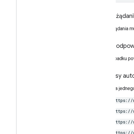
Interfejs API Postmaster Tools
v2
Treść żądan
wersja 2 beta
1
Treść żądania m
Markup w e-mailach
Typy znaczników
Treść odpow
Działania
W przypadku po
Zamówienia
Rezerwacje
Obsługiwane formaty
Zakresy auto
Typy
E-maile z promocjami
Wymaga jednego
Propozycje schema
.
org
https://
Dostawca treści na Androida
https://
Podsumowanie zasobu
https://
Umowa Gmail
https://