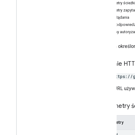
etykieta
_
użytkowników
Parametry ścieżk
users
.
messages
Parametry zapyta
Przegląd
Treść żądania
batch
Delete
Treść odpowiedz
Modyfikacja wsadowa
Zakresy autoryza
delete
get
Pobiera określ
importowanie
insert
Żądanie HT
lista
zmień
GET https://
wyślij
Adres URL używ
kosz
Przywróć z kosza
users
.
messages
.
attachments
Parametry ś
ustawienia
.
użytkowników
users
.
settings
.
cse
.
identities
Parametry
użytkowników
.
ustawienia
.
cse
.
klucze
.
user
Id