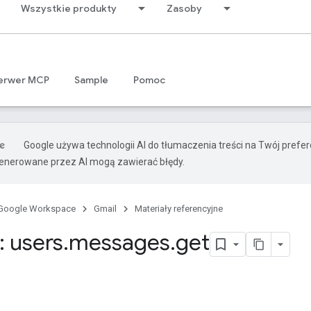
Wszystkie produkty
Zasoby
erwer MCP
Sample
Pomoc
Google używa technologii AI do tłumaczenia treści na Twój prefe
nerowane przez AI mogą zawierać błędy.
Google Workspace
Gmail
Materiały referencyjne
 users
.
messages
.
get