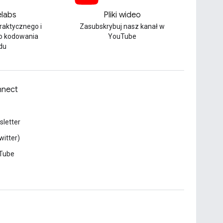
labs
Pliki wideo
praktycznego i
Zasubskrybuj nasz kanał w
o kodowania
YouTube
du
nect
letter
witter)
Tube