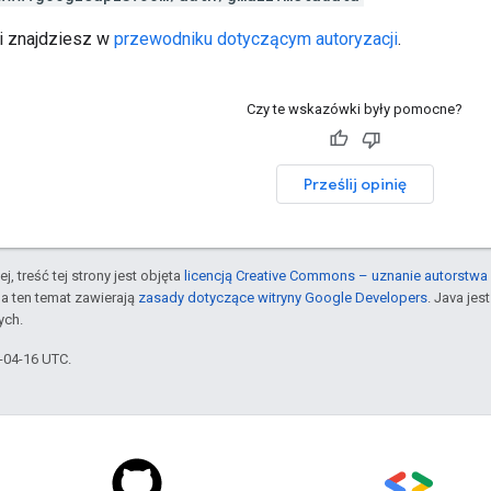
ji znajdziesz w
przewodniku dotyczącym autoryzacji
.
Czy te wskazówki były pomocne?
Prześlij opinię
j, treść tej strony jest objęta
licencją Creative Commons – uznanie autorstwa 
a ten temat zawierają
zasady dotyczące witryny Google Developers
. Java je
ych.
6-04-16 UTC.