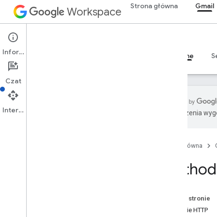
Strona główna
Gmail
Workspace
Gmail
Informacje
Przegląd
Przewodniki
Materiały referencyjne
S
Czat
Interfejs API
Tłumaczenia wyge
Gmail API
1
Strona główna
Podsumowanie zasobu
Method:
Zasoby REST
użytkownika
wersje
_
użytkowników
.
wersja
robocza
Na tej stronie
user
.
history
Żądanie HTTP