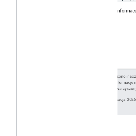
Więcej informac
O ile nie stwierdzono inacze
Szczegółowe informacje n
podmiotów stowarzyszon
Ostatnia aktualizacja: 202