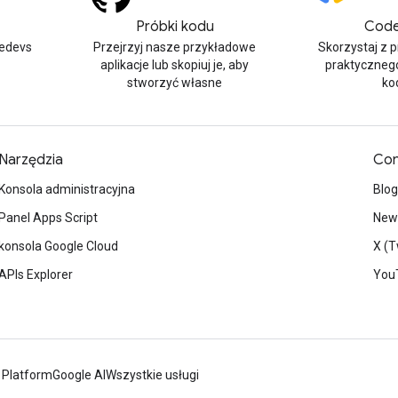
Próbki kodu
Code
edevs
Przejrzyj nasze przykładowe
Skorzystaj z 
aplikacje lub skopiuj je, aby
praktyczneg
stworzyć własne
ko
Narzędzia
Con
Konsola administracyjna
Blog
Panel Apps Script
News
konsola Google Cloud
X (T
APIs Explorer
You
 Platform
Google AI
Wszystkie usługi