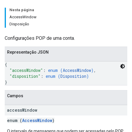
Nesta página
AccessWindow
Disposição
Configurações POP de uma conta.
Representação JSON
{
"accessWindow"
: 
enum (
AccessWindow
)
,
"disposition"
: 
enum (
Disposition
)
}
Campos
access
Window
enum (
AccessWindow
)
O intervalo de mensagens que podem ser acessadas pelo POP.