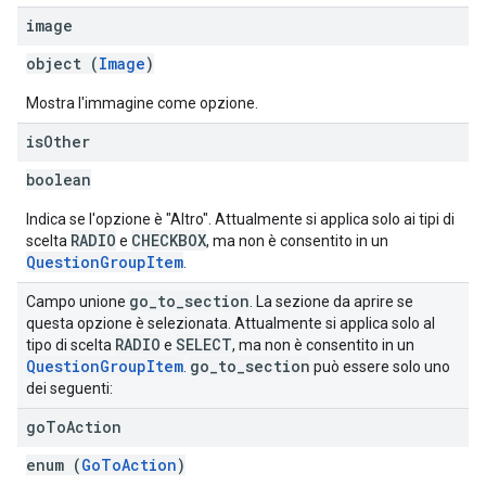
image
object (
Image
)
Mostra l'immagine come opzione.
is
Other
boolean
Indica se l'opzione è "Altro". Attualmente si applica solo ai tipi di
RADIO
CHECKBOX
scelta
e
, ma non è consentito in un
QuestionGroupItem
.
go
_
to
_
section
Campo unione
. La sezione da aprire se
questa opzione è selezionata. Attualmente si applica solo al
RADIO
SELECT
tipo di scelta
e
, ma non è consentito in un
Question
Group
Item
go
_
to
_
section
.
può essere solo uno
dei seguenti:
go
To
Action
enum (
GoToAction
)