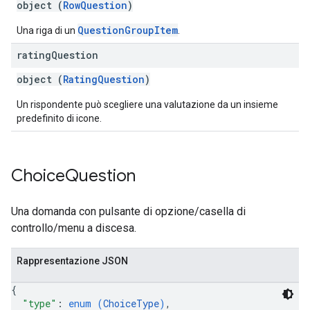
object (
RowQuestion
)
QuestionGroupItem
Una riga di un
.
rating
Question
object (
RatingQuestion
)
Un rispondente può scegliere una valutazione da un insieme
predefinito di icone.
Choice
Question
Una domanda con pulsante di opzione/casella di
controllo/menu a discesa.
Rappresentazione JSON
{
"type"
: 
enum (
ChoiceType
)
,