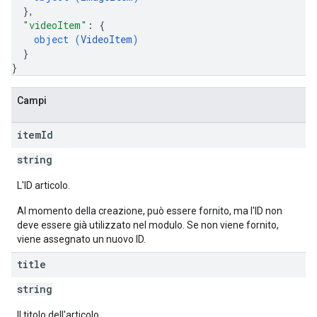
}
,
"videoItem"
: 
{
object (
VideoItem
)
}
}
Campi
item
Id
string
L'ID articolo.
Al momento della creazione, può essere fornito, ma l'ID non
deve essere già utilizzato nel modulo. Se non viene fornito,
viene assegnato un nuovo ID.
title
string
Il titolo dell'articolo.