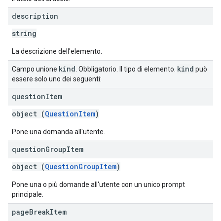
description
string
La descrizione dell'elemento.
kind
kind
Campo unione
. Obbligatorio. Il tipo di elemento.
può
essere solo uno dei seguenti:
question
Item
object (
QuestionItem
)
Pone una domanda all'utente.
question
Group
Item
object (
QuestionGroupItem
)
Pone una o più domande all'utente con un unico prompt
principale.
page
Break
Item