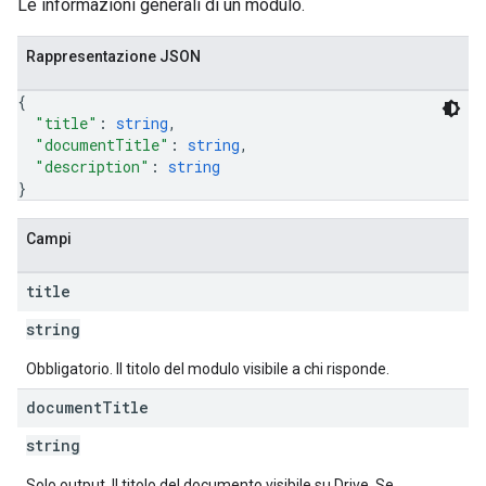
Le informazioni generali di un modulo.
Rappresentazione JSON
{
"title"
: 
string
,
"documentTitle"
: 
string
,
"description"
: 
string
}
Campi
title
string
Obbligatorio. Il titolo del modulo visibile a chi risponde.
document
Title
string
Solo output. Il titolo del documento visibile su Drive. Se