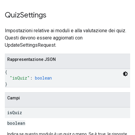
Quiz
Settings
Impostazioni relative ai moduli e alla valutazione dei quiz.
Questi devono essere aggiornati con
UpdateSettingsRequest.
Rappresentazione JSON
{
"isQuiz"
: 
boolean
}
Campi
is
Quiz
boolean
Indica se questo modulo è un quiz o meno. Se è true, le risposte