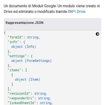
Un documento di Moduli Google. Un modulo viene creato in
Drive ed eliminato o modificato tramite l'
API Drive
.
Rappresentazione JSON
{
"formId"
: 
string
,
"info"
: 
{
object (
Info
)
}
,
"settings"
: 
{
object (
FormSettings
)
}
,
"items"
: 
[
{
object (
Item
)
}
]
,
"revisionId"
: 
string
,
"responderUri"
: 
string
,
"linkedSheetId"
: 
string
,