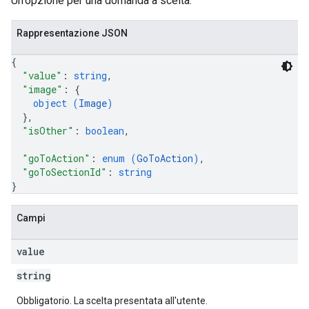
Un'opzione per una domanda a scelta.
Rappresentazione JSON
{
"value"
: 
string
,
"image"
: 
{
object (
Image
)
}
,
"isOther"
: 
boolean
,
"goToAction"
: 
enum (
GoToAction
)
,
"goToSectionId"
: 
string
}
Campi
value
string
Obbligatorio. La scelta presentata all'utente.