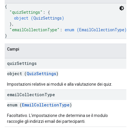
{
"quizSettings"
: 
{
object (
QuizSettings
)
}
,
"emailCollectionType"
: 
enum (
EmailCollectionType
)
}
Campi
quiz
Settings
object (
QuizSettings
)
Impostazioni relative ai moduli e alla valutazione dei quiz.
email
Collection
Type
enum (
EmailCollectionType
)
Facoltativo. L'impostazione che determina se il modulo
raccoglie gli indirizzi email dei partecipanti.