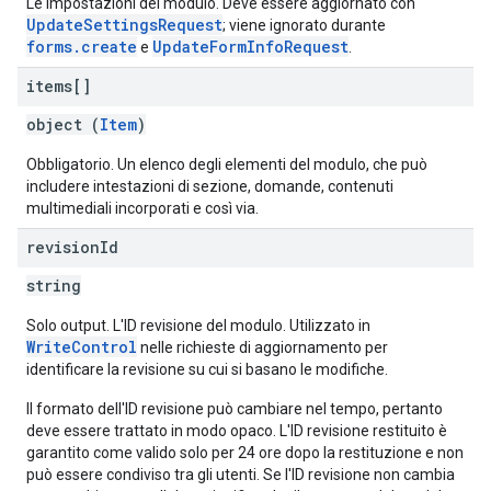
Le impostazioni del modulo. Deve essere aggiornato con
UpdateSettingsRequest
; viene ignorato durante
forms.create
UpdateFormInfoRequest
e
.
items[]
object (
Item
)
Obbligatorio. Un elenco degli elementi del modulo, che può
includere intestazioni di sezione, domande, contenuti
multimediali incorporati e così via.
revision
Id
string
Solo output. L'ID revisione del modulo. Utilizzato in
WriteControl
nelle richieste di aggiornamento per
identificare la revisione su cui si basano le modifiche.
Il formato dell'ID revisione può cambiare nel tempo, pertanto
deve essere trattato in modo opaco. L'ID revisione restituito è
garantito come valido solo per 24 ore dopo la restituzione e non
può essere condiviso tra gli utenti. Se l'ID revisione non cambia