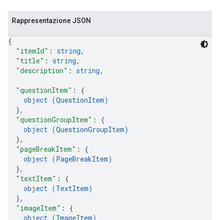
Rappresentazione JSON
{
"itemId"
: 
string
,
"title"
: 
string
,
"description"
: 
string
,
"questionItem"
: 
{
object (
QuestionItem
)
}
,
"questionGroupItem"
: 
{
object (
QuestionGroupItem
)
}
,
"pageBreakItem"
: 
{
object (
PageBreakItem
)
}
,
"textItem"
: 
{
object (
TextItem
)
}
,
"imageItem"
: 
{
object (
ImageItem
)