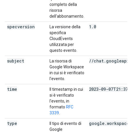
completo della
risorsa
dell'abbonamento.
specversion
1.0
La versione della
specifica
CloudEvents
utilizzata per
questo evento.
subject
//chat.googleapis
La risorsa di
Google Workspace
in cui si è verificato
l'evento.
time
2023-09-07T21:37:
Il timestamp in cui
si è verificato
l'evento, in
formato
RFC
3339
.
type
google.workspace.
Il tipo di evento di
Google