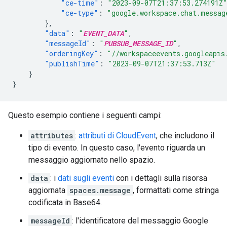
"ce-time"
:
"2023-09-07T21:37:53.274191Z
"ce-type"
:
"google.workspace.chat.messag
},
"data"
:
"
EVENT_DATA
"
,
"messageId"
:
"
PUBSUB_MESSAGE_ID
"
,
"orderingKey"
:
"//workspaceevents.googleapis
"publishTime"
:
"2023-09-07T21:37:53.713Z"
}
}
Questo esempio contiene i seguenti campi:
attributes
:
attributi di CloudEvent
, che includono il
tipo di evento. In questo caso, l'evento riguarda un
messaggio aggiornato nello spazio.
data
: i
dati sugli eventi
con i dettagli sulla risorsa
aggiornata
spaces.message
, formattati come stringa
codificata in Base64.
messageId
: l'identificatore del messaggio Google