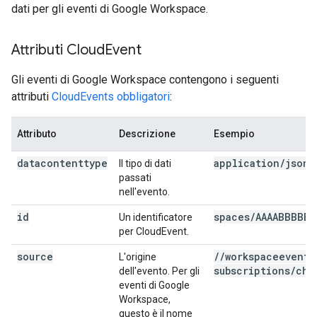
dati per gli eventi di Google Workspace.
Attributi Cloud
Event
Gli eventi di Google Workspace contengono i seguenti
attributi
CloudEvents obbligatori
:
Attributo
Descrizione
Esempio
datacontenttype
application/json
Il tipo di dati
passati
nell'evento.
id
spaces/AAAABBBBBB
Un identificatore
per CloudEvent.
source
/
/
workspaceevents
L'origine
subscriptions
/
cha
dell'evento. Per gli
eventi di Google
Workspace,
questo è il nome