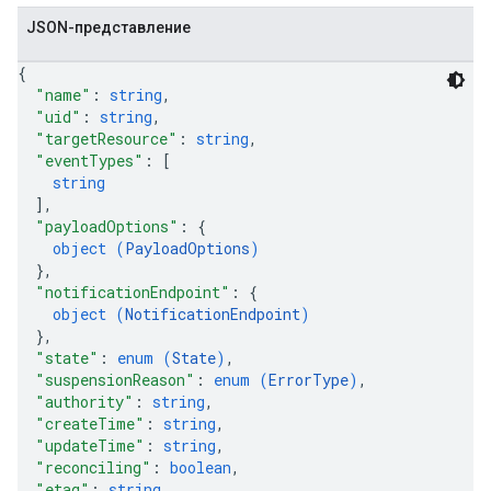
JSON-представление
{
"name"
: 
string
,
"uid"
: 
string
,
"targetResource"
: 
string
,
"eventTypes"
: 
[
string
]
,
"payloadOptions"
: 
{
object (
PayloadOptions
)
}
,
"notificationEndpoint"
: 
{
object (
NotificationEndpoint
)
}
,
"state"
: 
enum (
State
)
,
"suspensionReason"
: 
enum (
ErrorType
)
,
"authority"
: 
string
,
"createTime"
: 
string
,
"updateTime"
: 
string
,
"reconciling"
: 
boolean
,
"etag"
: 
string
,