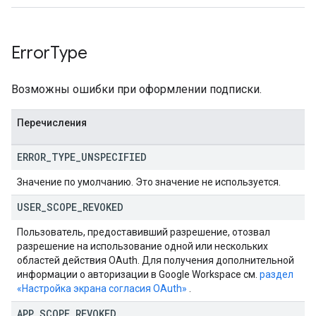
Error
Type
Возможны ошибки при оформлении подписки.
Перечисления
ERROR
_
TYPE
_
UNSPECIFIED
Значение по умолчанию. Это значение не используется.
USER
_
SCOPE
_
REVOKED
Пользователь, предоставивший разрешение, отозвал
разрешение на использование одной или нескольких
областей действия OAuth. Для получения дополнительной
информации о авторизации в Google Workspace см.
раздел
«Настройка экрана согласия OAuth»
.
APP
_
SCOPE
_
REVOKED