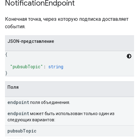
Notification
Endpoint
Конечная точка, через которую подписка доставляет
события.
JSON-представление
{
"pubsubTopic"
: 
string
}
Поля
endpoint
поля объединения.
endpoint
может быть использован только один из
следующих вариантов:
pubsub
Topic