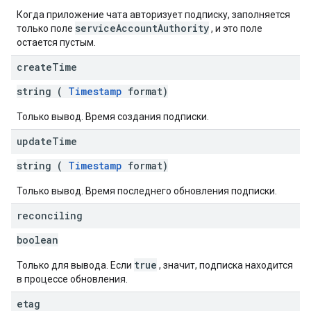
Когда приложение чата авторизует подписку, заполняется
serviceAccountAuthority
только поле
, и это поле
остается пустым.
create
Time
string (
Timestamp
format)
Только вывод. Время создания подписки.
update
Time
string (
Timestamp
format)
Только вывод. Время последнего обновления подписки.
reconciling
boolean
true
Только для вывода. Если
, значит, подписка находится
в процессе обновления.
etag