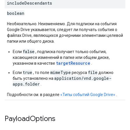
include
Descendants
boolean
Необязательно. Неизменяемо. Для подписки на события
Google Drive указывается, следует ли получать события о
файлах Drive, являющихся дочерними элементами целевой
папки или общего диска.
false
Если
, подписка получает только события,
касающиеся изменений в папке или общем диске,
targetResource
указанном в качестве
.
true
mimeType
file
Если
, то поле
ресурса
должно
application/vnd.google-
быть установлено на
apps.folder
.
Подробности см. в разделе
«Типы событий Google Drive»
.
Payload
Options