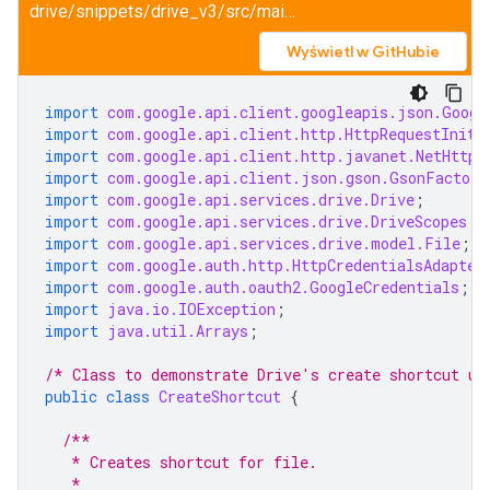
drive/snippets/drive_v3/src/main/java/CreateShortcut.java
Wyświetl w GitHubie
import
com.google.api.client.googleapis.json.Googl
import
com.google.api.client.http.HttpRequestIniti
import
com.google.api.client.http.javanet.NetHttpT
import
com.google.api.client.json.gson.GsonFactory
import
com.google.api.services.drive.Drive
;
import
com.google.api.services.drive.DriveScopes
;
import
com.google.api.services.drive.model.File
;
import
com.google.auth.http.HttpCredentialsAdapter
import
com.google.auth.oauth2.GoogleCredentials
;
import
java.io.IOException
;
import
java.util.Arrays
;
/* Class to demonstrate Drive's create shortcut us
public
class
CreateShortcut
{
/**
   * Creates shortcut for file.
   *