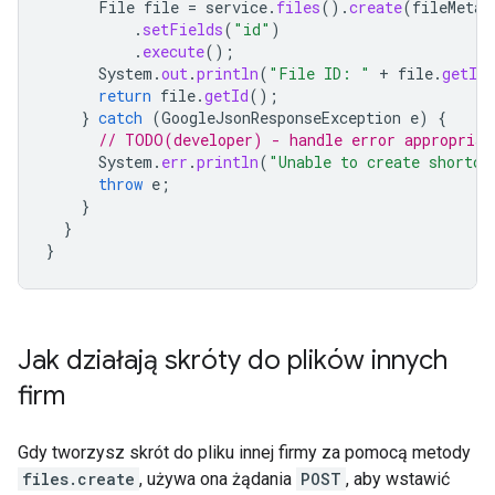
File
file
=
service
.
files
().
create
(
fileMetad
.
setFields
(
"id"
)
.
execute
();
System
.
out
.
println
(
"File ID: "
+
file
.
getId
return
file
.
getId
();
}
catch
(
GoogleJsonResponseException
e
)
{
// TODO(developer) - handle error appropriat
System
.
err
.
println
(
"Unable to create shortcu
throw
e
;
}
}
}
Jak działają skróty do plików innych
firm
Gdy tworzysz skrót do pliku innej firmy za pomocą metody
files.create
, używa ona żądania
POST
, aby wstawić