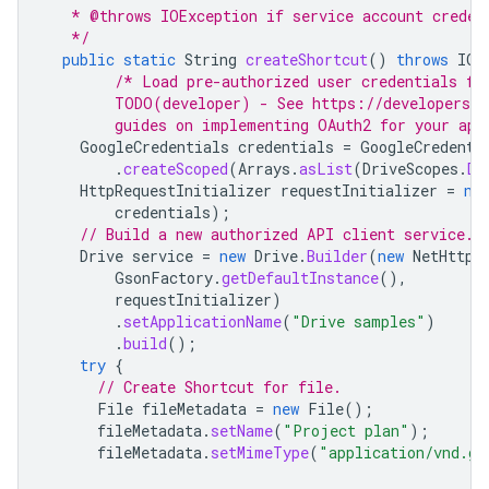
   * @throws IOException if service account creden
   */
public
static
String
createShortcut
()
throws
IOE
/* Load pre-authorized user credentials fr
        TODO(developer) - See https://developers.g
        guides on implementing OAuth2 for your app
GoogleCredentials
credentials
=
GoogleCredenti
.
createScoped
(
Arrays
.
asList
(
DriveScopes
.
DR
HttpRequestInitializer
requestInitializer
=
ne
credentials
);
// Build a new authorized API client service.
Drive
service
=
new
Drive
.
Builder
(
new
NetHttpT
GsonFactory
.
getDefaultInstance
(),
requestInitializer
)
.
setApplicationName
(
"Drive samples"
)
.
build
();
try
{
// Create Shortcut for file.
File
fileMetadata
=
new
File
();
fileMetadata
.
setName
(
"Project plan"
);
fileMetadata
.
setMimeType
(
"application/vnd.go