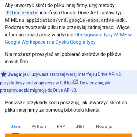
Aby utworzyć skrót do pliku innej firmy, użyj metody
files.create
interfejsu Google Drive API i ustaw typ
MIME na
application/vnd.google-apps.drive-sdk
.
Podczas tworzenia pliku nie przesyłaj żadnej treści. Więcej
informacji znajdziesz w artykule
Obsługiwane typy MIME w
Google Workspace i na Dysku Google typy
.
Nie możesz przesyłać ani pobierać skrótów do plików
innych firm.
Uwaga:
jeśli używasz starszej wersji interfejsu Drive API v2,
przykładowy kod znajdziesz w
GitHub
. Dowiedz się, jak
przeprowadzić migrację do Drive API v3
.
Poniższe przykłady kodu pokazują, jak utworzyć skrót do
pliku innej firmy za pomocą biblioteki klienta:
Java
Python
PHP
.NET
Node.js