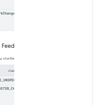
rk
Changes
Info
Feed
Type
نوع من الخلاصات يمك
عمليات التعداد
E
_
UNSPECIFIED
OSTER
_
CHANGES