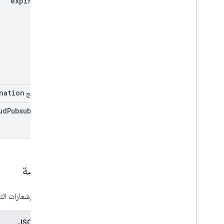
expiry
Time
List
Add
On
Attachments
Response
المواد
تعديل فردي الطلاب
إصدار المعاينة
حالة الإرسال
الوقت من اليوم
فيديو على You
Tube
nation
حقل الدمج
مرجع مكتبة العميل
ud
Pubsub
Topic
المتصفح
Go
Java
.
NET
Node
.
js
الخلاصة
PHP
Python
فئة من الإشعارات الت
Ruby
مرجع آخر
تمثيل JSON