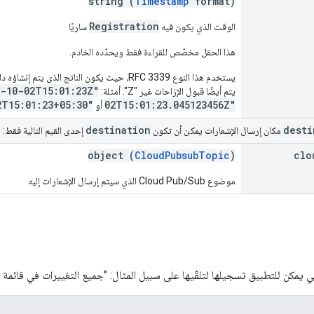
string (
Timestamp
format)
Registration
الوقت الذي يكون فيه
ساريًا
هذا الحقل مخصّص للقراءة فقط ويحدّده الخادم.
4-10-02T15:01:23Z"
يتم أيضًا قبول الإزاحات غير "Z". أمثلة:
2T15:01:23+05:30"
02T15:01:23.045123456Z"
أو
destination
desti
مكان إرسال الإشعارات يمكن أن تكون
إحدى القيم التالية فقط:
object (
CloudPubsubTopic
)
clo
موضوع Cloud Pub/Sub الذي سيتم إرسال الإشعارات إليه
ي يمكن للتطبيق تسجيلها لتلقّيها على سبيل المثال: "جميع التغييرات في قائمة 