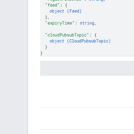
"feed"
: 
{
object (
Feed
)
}
,
"expiryTime"
: 
string
,
"cloudPubsubTopic"
: 
{
object (
CloudPubsubTopic
)
}
}