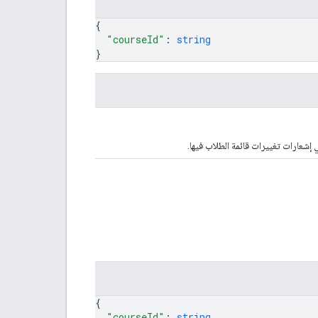
{
"courseId"
: 
string
}
ي إشعارات تغييرات قائمة الطلاب فيها.
{
"courseId"
: 
string