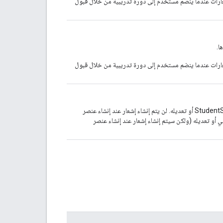
شعارات عندما ينضم مستخدم إلى دورة تدريبية من خلال قبول
ا.
شعارات عندما ينضم مستخدم إلى دورة تدريبية من خلال قبول
سيتم إنشاء إشعارات عند إنشاء كائن CourseWork أو StudentSubmission أو تعديله. لن يتم إنشاء إشعار عند إنشاء عنصر
Stude مرتبط بإنشاء عنصر CourseWork الرئيسي أو تعديله (ولكن سيتم إنشاء إشعار عند إنشاء عنصر