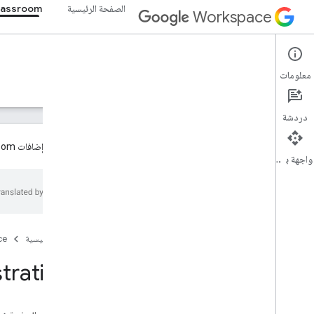
الصفحة الرئيسية
lassroom
Workspace
Google Classroom
معلومات
نظرة عامة
الأدلة
المرجع
الدعم
دردشة
تتوفّر الآن إضافات Google Classroom بشكل عام للمطوّرين. يُرجى الاطّلاع على
واجهة برمجة التطبيقات
نظرة عامة
موارد REST
الدورات
الصفحة الرئيسية
ce
دورة تدريبية
trations
دورة تدريبية
course
.
announcements
.
add
On
Attachments
الدورة التدريبية