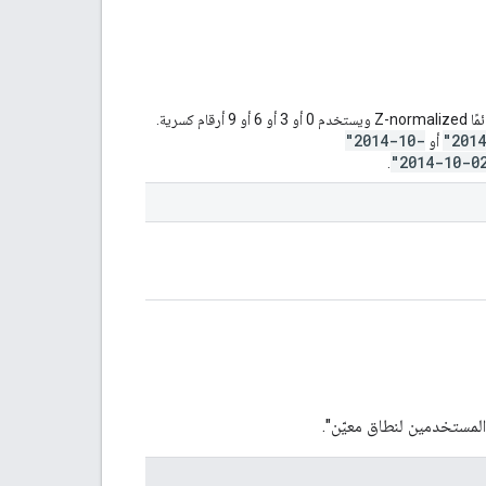
يستخدم هذا النوع RFC 3339، حيث يكون الناتج الذي يتم إنشاؤه دائمًا Z-normalized ويستخدم 0 أو 3 أو 6 أو 9 أرقام كسرية.
"2014-10-
"201
أو
"2014-10-0
.
المستخدمين لنطاق معيّن".