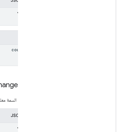
تمثيل JSON
الحقول
course
Id
hanges
Info
تمثّل هذه السمة مع
تمثيل JSON