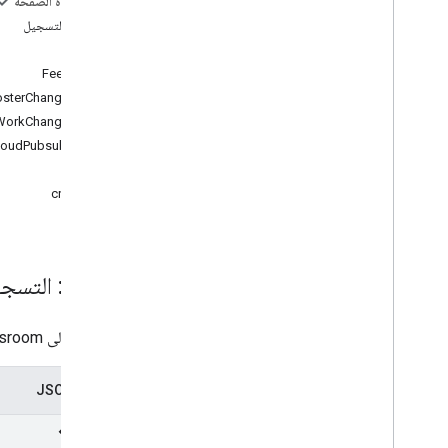
على هذه الصفحة
course
.
course
Work
.
add
On
المورد: التسجيل
Attachments
الخلاصة
course
.
course
Work
.
add
On
FeedType
Attachments
.
student
Submissions
sterChangesInfo
Courses
.
course
Work
.
rubrics
WorkChangesInfo
دورات تدريبية على الدورة التدريبية
loudPubsubTopic
دورات تدريبية على الدورة التدريبية
الطُرق
لقطات من الدورة التدريبية
create
دورة تدريبية
دورة تدريبية
دورة تدريبية للمشاركات
.
إضافة على المرفقات
courses
.
student
Groups
المورد: التسج
courses
.
student
Groups
.
student
Group
Members
دورة تدريبية للطلاب
تعليمات إلى Classroom لإرسال الإشعارات من
Teachers
.
teachers
دورات تدريبية
تمثيل JSON
دعوات
التسجيلات