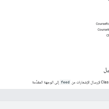
CourseRo
Course
C
يل
feed
إلى الوجهة المقدَّمة