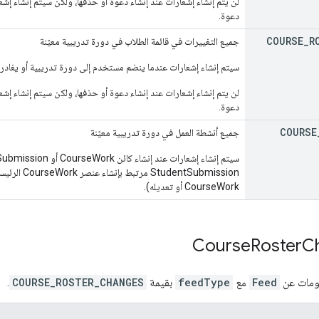
لن يتم إنشاء إشعارات عند إنشاء دعوة أو حذفها، ولكن سيتم إنشاء إ
دعوة.
COURSE
_
R
جميع التغييرات في قائمة الطلاب في دورة تدريبية معيّنة
سيتم إنشاء إشعارات عندما ينضم مستخدم إلى دورة تدريبية أو يغادره
لن يتم إنشاء إشعارات عند إنشاء دعوة أو حذفها، ولكن سيتم إنشاء إ
دعوة.
COURSE
جميع أنشطة العمل في دورة تدريبية معيّنة
ntSubmission
CourseWork أو تعديله).
Course
Roster
C
لومات عن
Feed
مع
feedType
بقيمة
COURSE_ROSTER_CHANGES
.