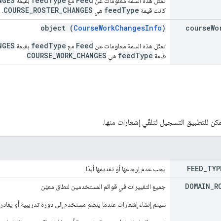
NGES
feedType
Feed
تمثّل هذه السمة معلومات عن
مع
بقيمة
COURSE_ROSTER_CHANGES
feedType
كانت قيمة
هي
.
object (
CourseWorkChangesInfo
)
course
Wo
NGES
feedType
Feed
تمثّل هذه السمة معلومات عن
مع
بقيمة
COURSE_WORK_CHANGES
feedType
قيمة
هي
.
ن للتطبيق التسجيل لتلقّي إشعارات منها.
FEED
_
TYP
يجب عدم إرجاعها أو تقديمها أبدًا.
DOMAIN
_
R
جميع التغييرات في قوائم المستخدمين لنطاق معيّن
سيتم إنشاء إشعارات عندما ينضم مستخدم إلى دورة تدريبية أو يغادره