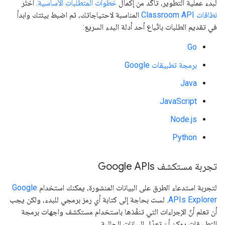
لبدء عملية التطوير، تأكَّد من إكمال
خطوات المتطلبات الأساسية
. اختَر
نطاقات Classroom API
المناسبة لاحتياجاتك، ثم اضبط بيئتك وابدأ
في تقديم الطلبات باتّباع أحد أدلة البدء السريع:
Go
برمجة تطبيقات Google
Java
JavaScript
Node.js
Python
تجربة مستكشف Google APIs
لتجربة استدعاء الطرق على البيانات المنشورة، يمكنك استخدام
Google
APIs Explorer
. لست بحاجة إلى كتابة أي رمز برمجي للبدء، ولكن يجب
أن تعلم أنّ الإجراءات التي تنفّذها باستخدام مستكشف واجهات برمجة
التطبيقات يمكن أن تعدّل البيانات الحالية.