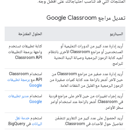
المنتجات التي قد تناسب احتياجاتك على أفضل وجه.
تعديل مراجع Google Classroom
السيناريو
الحلول المقترَحة
أريد إدارة عدد كبير من الدورات التعليمية أو
كتابة تطبيقات تستخدم
المستخدمين أو مراجع Classroom الأخرى بانتظام.
واجهة برمجة التطبيقات
أجيد كتابة الرموز البرمجية وصيانة البنية التحتية
Classroom API
للبرامج.
أريد إدارة عدد صغير من مراجع Classroom من
استخدام Classroom
حين لآخر. أشعر بالراحة عند كتابة كميات صغيرة من
API مع
برمجة تطبيقات
الرموز البرمجية مع القليل من النفقات العامة.
Google
أريد إجراء تغييرات من حين لآخر على مراجع فردية
استخدام
مدير تطبيقات
في Classroom. أشعر بالراحة عند استخدام أوامر
Google
سطر الأوامر.
أريد الحصول على عدد كبير من التقارير تتضمّن
استخدِم
خدمة نقل
تفاصيل حول الأحداث في Classroom.
البيانات
في BigQuery.