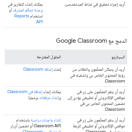
أريد إجراء تحقيق في نشاط المستخدمين.
يمكنك إنشاء التقارير في
وحدة تحكّم المشرف
أو
استخدام
Reports
.
API
الدمج مع Google Classroom
السيناريو
الحلول المقترَحة
أريد أن يتمكّن المعلّمون والطلاب من
إنشاء
إضافة Classroom
رؤية المحتوى الخاص بي وتشغيله في
Classroom.
أريد أن ينقر المعلّمون على زر في
يمكنك إنشاء
إضافة في Classroom
موقعي الإلكتروني أو تطبيقي يؤدي إلى
و
إنشاء مرفقات
برمجيًا.
تضمين المحتوى الخاص بي في
Classroom.
أريد أن ينقر المعلّمون على زر في
إنشاء واجبات دراسية
باستخدام
موقعي الإلكتروني أو تطبيقي للربط
Classroom API أو تضمين أزرار
بمحتواي في Classroom.
المشاركة مع Classroom