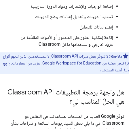
إضافة الواجبات والإشعارات ومواد الدورة التدريبية
تحديد الدرجات وتعديل إعدادات وضع الدرجات
إنشاء بيانات للتحليل
إتاحة إمكانية العثور على المحتوى أو الأدوات المقدَّمة من
مزوّد خارجي واستخدامها داخل Classroom
ملاحظة:
لا تتوفّر بعض ميزات Classroom API إلا للمستخدمين الذين لديهم
أنواع
تراخيص
معيّنة من Google Workspace for Education. لمزيد من المعلومات، راجِع
دليل
أهلية المستخدم
.
هل واجهة برمجة التطبيقات Classroom API
هي الحلّ المناسب لي؟
توفّر Google العديد من المنتجات لمساعدتك في التفاعل مع
Classroom. في ما يلي بعض السيناريوهات الشائعة واقتراحات بشأن