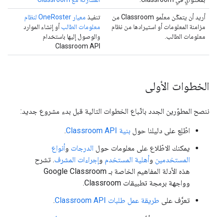
أريد أن يتمكّن معلّمو Classroom من
تنفيذ
معيار OneRoster لنظام
مزامنة المعلومات أو استيرادها من نظام
معلومات الطالب
أو إنشاء الموارد
معلومات الطالب.
والوصول إليها باستخدام
Classroom API
الخطوات الأولى
ننصح المطوّرين الجدد باتّباع الخطوات التالية قبل بدء مشروع جديد:
اطّلِع على دليلنا حول
بنية Classroom API
.
يمكنك الاطّلاع على معلومات حول
الدرجات
و
أنواع
المستخدمين
و
أهلية المستخدم
و
إجراءات المشرف
. تشرح
هذه الأدلة المفاهيم الخاصة بـ Google Classroom
وواجهة برمجة تطبيقات Classroom.
تعرَّف على
طريقة عمل طلبات Classroom API
.