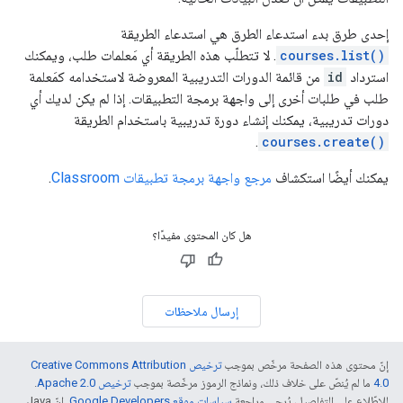
إحدى طرق بدء استدعاء الطرق هي استدعاء الطريقة
courses.list()
. لا تتطلّب هذه الطريقة أي مَعلمات طلب، ويمكنك
استرداد
id
من قائمة الدورات التدريبية المعروضة لاستخدامه كمَعلمة
طلب في طلبات أخرى إلى واجهة برمجة التطبيقات. إذا لم يكن لديك أي
دورات تدريبية، يمكنك إنشاء دورة تدريبية باستخدام الطريقة
.
courses.create()
يمكنك أيضًا استكشاف
مرجع واجهة برمجة تطبيقات Classroom
.
هل كان المحتوى مفيدًا؟
إرسال ملاحظات
إنّ محتوى هذه الصفحة مرخّص بموجب
ترخيص Creative Commons Attribution
4.0‏
ما لم يُنصّ على خلاف ذلك، ونماذج الرموز مرخّصة بموجب
ترخيص Apache 2.0‏
.
للاطّلاع على التفاصيل، يُرجى مراجعة
سياسات موقع Google Developers‏
. إنّ Java