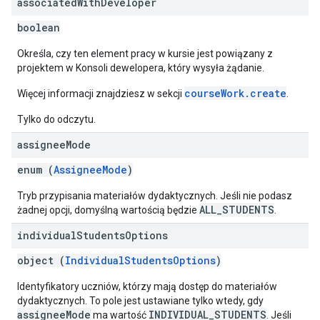
associated
With
Developer
boolean
Określa, czy ten element pracy w kursie jest powiązany z
projektem w Konsoli dewelopera, który wysyła żądanie.
courseWork.create
Więcej informacji znajdziesz w sekcji
.
Tylko do odczytu.
assignee
Mode
enum (
AssigneeMode
)
Tryb przypisania materiałów dydaktycznych. Jeśli nie podasz
ALL_STUDENTS
żadnej opcji, domyślną wartością będzie
.
individual
Students
Options
object (
IndividualStudentsOptions
)
Identyfikatory uczniów, którzy mają dostęp do materiałów
dydaktycznych. To pole jest ustawiane tylko wtedy, gdy
assigneeMode
INDIVIDUAL_STUDENTS
ma wartość
. Jeśli