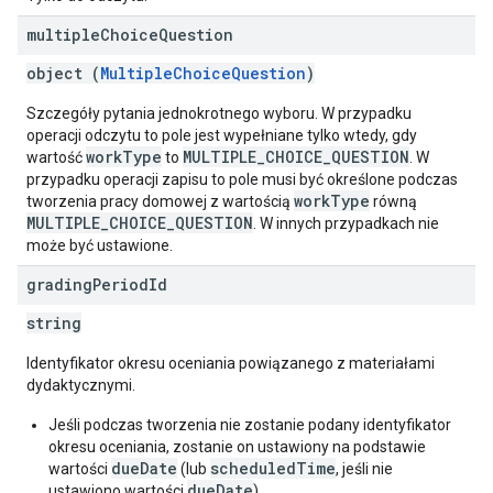
multiple
Choice
Question
object (
MultipleChoiceQuestion
)
Szczegóły pytania jednokrotnego wyboru. W przypadku
operacji odczytu to pole jest wypełniane tylko wtedy, gdy
workType
MULTIPLE_CHOICE_QUESTION
wartość
to
. W
przypadku operacji zapisu to pole musi być określone podczas
workType
tworzenia pracy domowej z wartością
równą
MULTIPLE_CHOICE_QUESTION
. W innych przypadkach nie
może być ustawione.
grading
Period
Id
string
Identyfikator okresu oceniania powiązanego z materiałami
dydaktycznymi.
Jeśli podczas tworzenia nie zostanie podany identyfikator
okresu oceniania, zostanie on ustawiony na podstawie
dueDate
scheduledTime
wartości
(lub
, jeśli nie
dueDate
ustawiono wartości
).