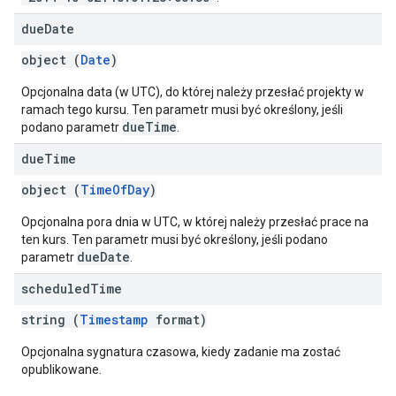
due
Date
object (
Date
)
Opcjonalna data (w UTC), do której należy przesłać projekty w
ramach tego kursu. Ten parametr musi być określony, jeśli
dueTime
podano parametr
.
due
Time
object (
TimeOfDay
)
Opcjonalna pora dnia w UTC, w której należy przesłać prace na
ten kurs. Ten parametr musi być określony, jeśli podano
dueDate
parametr
.
scheduled
Time
string (
Timestamp
format)
Opcjonalna sygnatura czasowa, kiedy zadanie ma zostać
opublikowane.