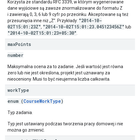
Korzysta ze standardu RFC 3339, w którym wygenerowane
dane wyjściowe są zawsze znormalizowane do formatu Z
i zawierają 0, 3, 6 lub 9 cyfr po przecinku. Akceptowane są też
"2014-10-
przesunięcia inne niż „Z”. Przykłady:
02T15:01:23Z"
"2014-10-02T15:01:23.045123456Z"
,
lub
"2014-10-02T15:01:23+05:30"
.
max
Points
number
Maksymalna ocena za to zadanie. Jeśli wartość jest równa
zero lub nie jest określona, projekt jest uznawany za
nieoceniony. Musi to być nieujemna liczba całkowita.
work
Type
enum (
CourseWorkType
)
Typ zadania.
Typ jest ustawiany podczas tworzenia pracy domowej i nie
można go zmienić.