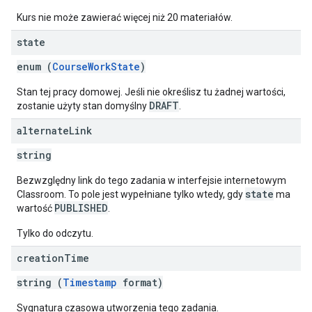
Kurs nie może zawierać więcej niż 20 materiałów.
state
enum (
CourseWorkState
)
Stan tej pracy domowej. Jeśli nie określisz tu żadnej wartości,
DRAFT
zostanie użyty stan domyślny
.
alternate
Link
string
Bezwzględny link do tego zadania w interfejsie internetowym
state
Classroom. To pole jest wypełniane tylko wtedy, gdy
ma
PUBLISHED
wartość
.
Tylko do odczytu.
creation
Time
string (
Timestamp
format)
Sygnatura czasowa utworzenia tego zadania.