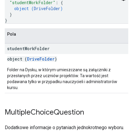
"studentWorkFolder"
: 
{
object (
DriveFolder
)
}
}
Pola
student
Work
Folder
object (
DriveFolder
)
Folder na Dysku, w którym umieszczane są załączniki z
przesłanych przez uczniów projektów. Ta wartość jest
podawana tylko w przypadku nauczycieli i administratorów
kursu.
Multiple
Choice
Question
Dodatkowe informacje o pytaniach jednokrotnego wyboru.