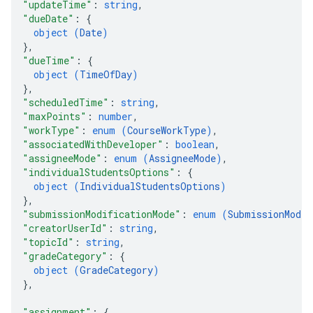
"updateTime"
: 
string
,
"dueDate"
: 
{
object (
Date
)
}
,
"dueTime"
: 
{
object (
TimeOfDay
)
}
,
"scheduledTime"
: 
string
,
"maxPoints"
: 
number
,
"workType"
: 
enum (
CourseWorkType
)
,
"associatedWithDeveloper"
: 
boolean
,
"assigneeMode"
: 
enum (
AssigneeMode
)
,
"individualStudentsOptions"
: 
{
object (
IndividualStudentsOptions
)
}
,
"submissionModificationMode"
: 
enum (
SubmissionModif
"creatorUserId"
: 
string
,
"topicId"
: 
string
,
"gradeCategory"
: 
{
object (
GradeCategory
)
}
,
"assignment"
: 
{