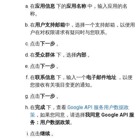
在
应用信息
下的
应用名称
中，输入应用的名
称。
在
用户支持邮箱
中，选择一个支持邮箱，以便用
户在对权限请求有疑问时与您联系。
点击
下一步
。
在
受众群体
下，选择
内部
。
点击
下一步
。
在
联系信息
下，输入一个
电子邮件地址
，以便
您接收有关项目变更的通知。
点击
下一步
。
在
完成
下，查看
Google API 服务用户数据政
策
，如果您同意，请选择
我同意 Google API 服
务：用户数据政策
。
点击
继续
。