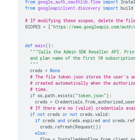
from
google_auth_oauthlib.flow
import
Install
from
googleapiclient.discovery
import
build
# If modifying these scopes, delete the file 
SCOPES
=
[
"https://www.googleapis.com/auth/ap
def
main
():
"""Calls the Admin SDK Reseller API. Prints
  and plan name of the first 10 subscriptions
  """
creds
=
None
# The file token.json stores the user's acc
# created automatically when the authorizat
# time.
if
os
.
path
.
exists
(
"token.json"
):
creds
=
Credentials
.
from_authorized_user_
# If there are no (valid) credentials avail
if
not
creds
or
not
creds
.
valid
:
if
creds
and
creds
.
expired
and
creds
.
refre
creds
.
refresh
(
Request
())
else
:
flow
=
InstalledAppFlow
.
from_client_sec