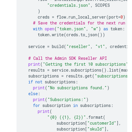
"credentials.json"
,
SCOPES
)
creds
=
flow
.
run_local_server
(
port
=
0
)
# Save the credentials for the next run
with
open
(
"token.json"
,
"w"
)
as
token
:
token
.
write
(
creds
.
to_json
())
service
=
build
(
"reseller"
,
"v1"
,
credentia
# Call the Admin SDK Reseller API
print
(
"Getting the first 10 subscriptions"
)
results
=
service
.
subscriptions
()
.
list
(
maxR
subscriptions
=
results
.
get
(
"subscriptions"
if
not
subscriptions
:
print
(
"No subscriptions found."
)
else
:
print
(
"Subscriptions:"
)
for
subscription
in
subscriptions
:
print
(
"
{0}
 (
{1}
, 
{2}
)"
.
format
(
subscription
[
"customerId"
],
subscription
[
"skuId"
],