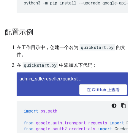
python3
-
m
pip
install
--
upgrade
google
-
api
-
p
配置示例
在工作目录中，创建一个名为
quickstart.py
的文
件。
在
quickstart.py
中添加以下代码：
admin_sdk/reseller/quickstart.py
在 GitHub 上查看
import
os.path
from
google.auth.transport.requests
import
Re
from
google.oauth2.credentials
import
Credent