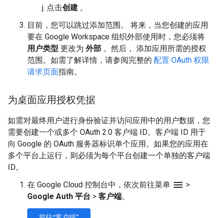
点击
创建
。
目前，您可以跳过添加范围。 将来，当您创建的应用
要在 Google Workspace 组织外部使用时，您必须将
用户类型
更改为
外部
。然后， 添加应用所需的授权
范围。如需了解详情，请参阅完整的
配置 OAuth 权限
请求页面
指南。
为桌面应用授权凭据
如需对最终用户进行身份验证并访问应用中的用户数据，您
需要创建一个或多个 OAuth 2.0 客户端 ID。客户端 ID 用于
向 Google 的 OAuth 服务器标识单个应用。如果您的应用在
多个平台上运行，则必须为每个平台创建一个单独的客户端
ID。
menu
在 Google Cloud 控制台中，依次前往菜单
>
Google Auth 平台
>
客户端
。
前往“客户端”