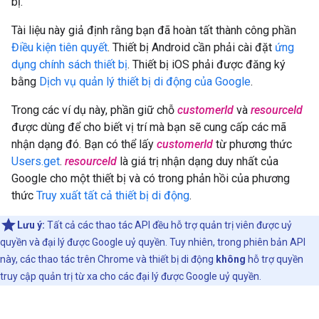
bị.
Tài liệu này giả định rằng bạn đã hoàn tất thành công phần
Điều kiện tiên quyết
. Thiết bị Android cần phải cài đặt
ứng
dụng chính sách thiết bị
. Thiết bị iOS phải được đăng ký
bằng
Dịch vụ quản lý thiết bị di động của Google
.
Trong các ví dụ này, phần giữ chỗ
customerId
và
resourceId
được dùng để cho biết vị trí mà bạn sẽ cung cấp các mã
nhận dạng đó. Bạn có thể lấy
customerId
từ phương thức
Users.get
.
resourceId
là giá trị nhận dạng duy nhất của
Google cho một thiết bị và có trong phản hồi của phương
thức
Truy xuất tất cả thiết bị di động
.
Lưu ý:
Tất cả các thao tác API đều hỗ trợ quản trị viên được uỷ
quyền và đại lý được Google uỷ quyền. Tuy nhiên, trong phiên bản API
này, các thao tác trên Chrome và thiết bị di động
không
hỗ trợ quyền
truy cập quản trị từ xa cho các đại lý được Google uỷ quyền.