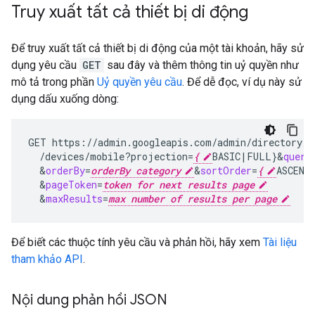
Truy xuất tất cả thiết bị di động
Để truy xuất tất cả thiết bị di động của một tài khoản, hãy sử
dụng yêu cầu
GET
sau đây và thêm thông tin uỷ quyền như
mô tả trong phần
Uỷ quyền yêu cầu
. Để dễ đọc, ví dụ này sử
dụng dấu xuống dòng:
GET
https://admin.googleapis.com/admin/directory/v
/devices/mobile?projection
=
{
BASIC
|
FULL
}
&
query
&
orderBy
=
orderBy category
&
sortOrder
=
{
ASCEND
&
pageToken
=
token for next results page
&
maxResults
=
max number of results per page
Để biết các thuộc tính yêu cầu và phản hồi, hãy xem
Tài liệu
tham khảo API
.
Nội dung phản hồi JSON