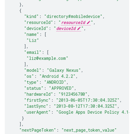
},
{
"kind"
:
"directory#mobiledevice"
,
"resourceId"
:
"
resourceId
"
,
"deviceId"
:
"
deviceId
"
,
"name"
:
[
"Liz"
],
"email"
:
[
"liz@example.com"
],
"model"
:
"Galaxy Nexus"
,
"os"
:
"Android 4.2.2"
,
"type"
:
"ANDROID"
,
"status"
:
"APPROVED"
,
"hardwareId"
:
"9123456780"
,
"firstSync"
:
"2013-06-05T17:30:04.325Z"
,
"lastSync"
:
"2013-08-12T17:30:04.325Z"
,
"userAgent"
:
"Google Apps Device Policy 4.14"
}
],
"nextPageToken"
:
"next_page_token_value"