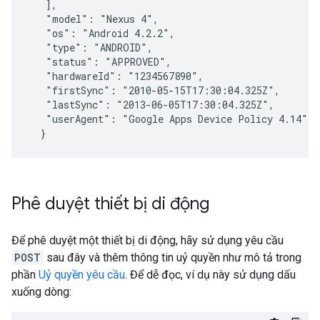
   ],

   "model": "Nexus 4",

   "os": "Android 4.2.2",

   "type": "ANDROID",

   "status": "APPROVED",

   "hardwareId": "1234567890",

   "firstSync": "2010-05-15T17:30:04.325Z",

   "lastSync": "2013-06-05T17:30:04.325Z",

   "userAgent": "Google Apps Device Policy 4.14",

Phê duyệt thiết bị di động
Để phê duyệt một thiết bị di động, hãy sử dụng yêu cầu
POST
sau đây và thêm thông tin uỷ quyền như mô tả trong
phần
Uỷ quyền yêu cầu
. Để dễ đọc, ví dụ này sử dụng dấu
xuống dòng: