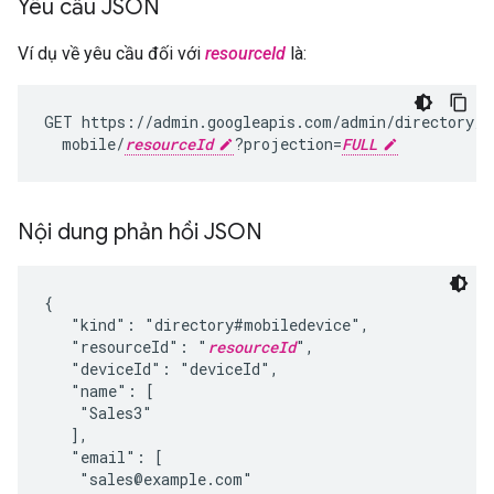
Yêu cầu JSON
Ví dụ về yêu cầu đối với
resourceId
là:
GET
mobile/
resourceId
?projection
=
FULL
Nội dung phản hồi JSON
{

   "kind": "directory#mobiledevice",

   "resourceId": "
resourceId
",

   "deviceId": "deviceId",

   "name": [

    "Sales3"

   ],

   "email": [

    "sales@example.com"
