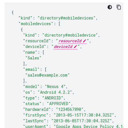
{
"kind"
:
"directory#mobiledevices"
,
"mobiledevices"
:
[
{
"kind"
:
"directory#mobiledevice"
,
"resourceId"
:
"
resourceId
"
,
"deviceId"
:
"
deviceId
"
,
"name"
:
[
"Sales"
],
"email"
:
[
"sales@example.com"
],
"model"
:
"Nexus 4"
,
"os"
:
"Android 4.2.2"
,
"type"
:
"ANDROID"
,
"status"
:
"APPROVED"
,
"hardwareId"
:
"1234567890"
,
"firstSync"
:
"2013-05-15T17:30:04.325Z"
,
"lastSync"
:
"2013-06-05T17:30:04.325Z"
,
"userAgent"
:
"Google Apps Device Policy 4.14"