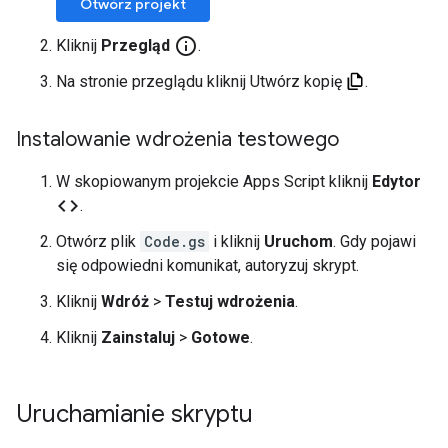
Otwórz projekt
info_outline
Kliknij
Przegląd
.
Na stronie przeglądu kliknij Utwórz kopię
.
Instalowanie wdrożenia testowego
W skopiowanym projekcie Apps Script kliknij
Edytor
code
.
Otwórz plik
Code.gs
i kliknij
Uruchom
. Gdy pojawi
się odpowiedni komunikat, autoryzuj skrypt.
Kliknij
Wdróż
>
Testuj wdrożenia
.
Kliknij
Zainstaluj
>
Gotowe
.
Uruchamianie skryptu