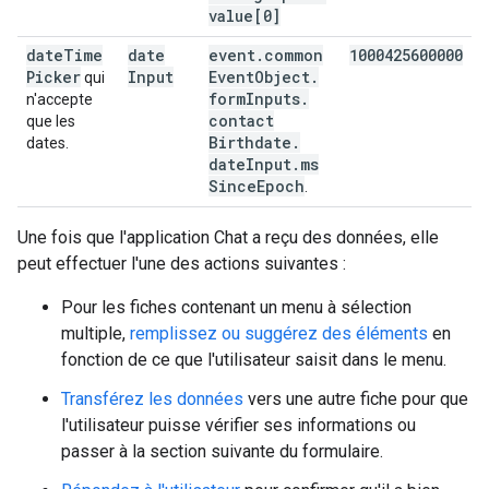
value[0]
date
Time
date
event
.
common
1000425600000
Picker
Input
Event
Object
.
qui
form
Inputs
.
n'accepte
contact
que les
Birthdate
.
dates.
date
Input
.
ms
Since
Epoch
.
Une fois que l'application Chat a reçu des données, elle
peut effectuer l'une des actions suivantes :
Pour les fiches contenant un menu à sélection
multiple,
remplissez ou suggérez des éléments
en
fonction de ce que l'utilisateur saisit dans le menu.
Transférez les données
vers une autre fiche pour que
l'utilisateur puisse vérifier ses informations ou
passer à la section suivante du formulaire.