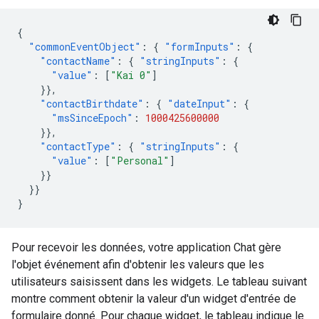
{
"commonEventObject"
:
{
"formInputs"
:
{
"contactName"
:
{
"stringInputs"
:
{
"value"
:
[
"Kai 0"
]
}},
"contactBirthdate"
:
{
"dateInput"
:
{
"msSinceEpoch"
:
1000425600000
}},
"contactType"
:
{
"stringInputs"
:
{
"value"
:
[
"Personal"
]
}}
}}
}
Pour recevoir les données, votre application Chat gère
l'objet événement afin d'obtenir les valeurs que les
utilisateurs saisissent dans les widgets. Le tableau suivant
montre comment obtenir la valeur d'un widget d'entrée de
formulaire donné. Pour chaque widget, le tableau indique le