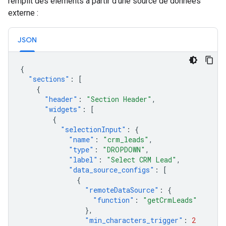
remplit des éléments à partir d'une source de données
externe :
JSON
{
"sections"
:
[
{
"header"
:
"Section Header"
,
"widgets"
:
[
{
"selectionInput"
:
{
"name"
:
"crm_leads"
,
"type"
:
"DROPDOWN"
,
"label"
:
"Select CRM Lead"
,
"data_source_configs"
:
[
{
"remoteDataSource"
:
{
"function"
:
"getCrmLeads"
},
"min_characters_trigger"
:
2