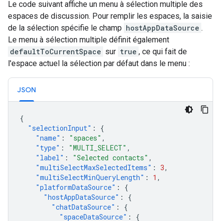
Le code suivant affiche un menu à sélection multiple des
espaces de discussion. Pour remplir les espaces, la saisie
de la sélection spécifie le champ
hostAppDataSource
.
Le menu à sélection multiple définit également
defaultToCurrentSpace
sur
true
, ce qui fait de
l'espace actuel la sélection par défaut dans le menu :
JSON
{
"selectionInput"
:
{
"name"
:
"spaces"
,
"type"
:
"MULTI_SELECT"
,
"label"
:
"Selected contacts"
,
"multiSelectMaxSelectedItems"
:
3
,
"multiSelectMinQueryLength"
:
1
,
"platformDataSource"
:
{
"hostAppDataSource"
:
{
"chatDataSource"
:
{
"spaceDataSource"
:
{