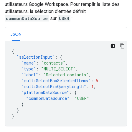
utilisateurs Google Workspace. Pour remplir la liste des
utilisateurs, la sélection d'entrée définit
commonDataSource
sur
USER
:
JSON
{
"selectionInput"
:
{
"name"
:
"contacts"
,
"type"
:
"MULTI_SELECT"
,
"label"
:
"Selected contacts"
,
"multiSelectMaxSelectedItems"
:
5
,
"multiSelectMinQueryLength"
:
1
,
"platformDataSource"
:
{
"commonDataSource"
:
"USER"
}
}
}