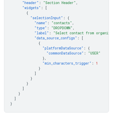
"header"
:
"Section Header"
,
"widgets"
:
[
{
"selectionInput"
:
{
"name"
:
"contacts"
,
"type"
:
"DROPDOWN"
,
"label"
:
"Select contact from organiza
"data_source_configs"
:
[
{
"platformDataSource"
:
{
"commonDataSource"
:
"USER"
},
"min_characters_trigger"
:
1
}
]
}
}
]
}
]
}