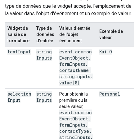
type de données que le widget accepte, l'emplacement de
la valeur dans l'objet d'événement et un exemple de valeur.
Widget de
Type de
Valeur d'entrée
Exemple de
saisie de
données
de l'objet
valeur
formulaire
d'entrée
événement
text
Input
string
event
.
common
Kai O
Inputs
Event
Object
.
form
Inputs
.
contact
Name
.
string
Inputs
.
value[0]
selection
string
Personal
Pour obtenir la
Input
Inputs
première ou la
seule valeur,
event
.
common
Event
Object
.
form
Inputs
.
contact
Type
.
string
Inputs
.