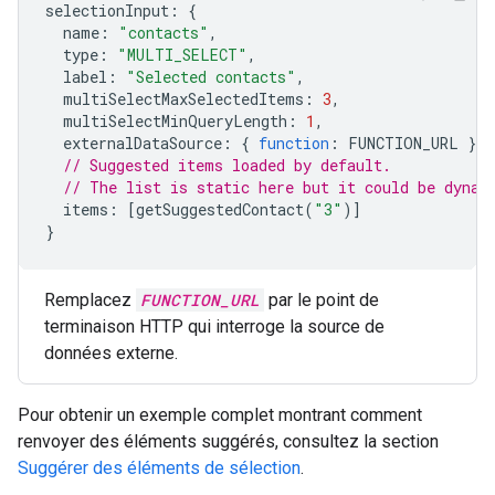
selectionInput
:
{
name
:
"contacts"
,
type
:
"MULTI_SELECT"
,
label
:
"Selected contacts"
,
multiSelectMaxSelectedItems
:
3
,
multiSelectMinQueryLength
:
1
,
externalDataSource
:
{
function
:
FUNCTION_URL
},
// Suggested items loaded by default.
// The list is static here but it could be dynam
items
:
[
getSuggestedContact
(
"3"
)]
}
Remplacez
FUNCTION_URL
par le point de
terminaison HTTP qui interroge la source de
données externe.
Pour obtenir un exemple complet montrant comment
renvoyer des éléments suggérés, consultez la section
Suggérer des éléments de sélection
.