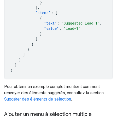
}
],
"items"
:
[
{
"text"
:
"Suggested Lead 1"
,
"value"
:
"lead-1"
}
]
}
}
]
}
]
}
Pour obtenir un exemple complet montrant comment
renvoyer des éléments suggérés, consultez la section
Suggérer des éléments de sélection
.
Ajouter un menu à sélection multiple