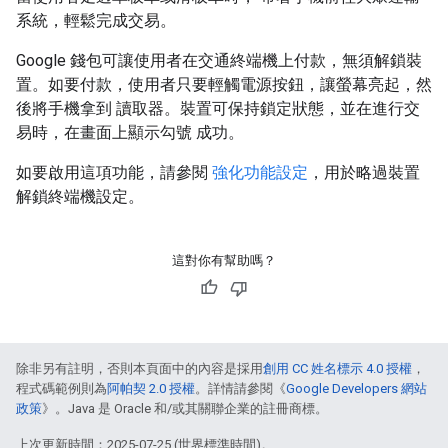
系統，輕鬆完成交易。
Google 錢包可讓使用者在交通終端機上付款，無須解鎖裝
置。如要付款，使用者只要輕觸電源按鈕，讓螢幕亮起，然
後將手機拿到 讀取器。裝置可保持鎖定狀態，並在進行交
易時，在畫面上顯示勾號 成功。
如要啟用這項功能，請參閱
強化功能設定
，用於略過裝置
解鎖終端機設定。
這對你有幫助嗎？
除非另有註明，否則本頁面中的內容是採用
創用 CC 姓名標示 4.0 授權
，
程式碼範例則為
阿帕契 2.0 授權
。詳情請參閱《
Google Developers 網站
政策
》。Java 是 Oracle 和/或其關聯企業的註冊商標。
上次更新時間：2025-07-25 (世界標準時間)。