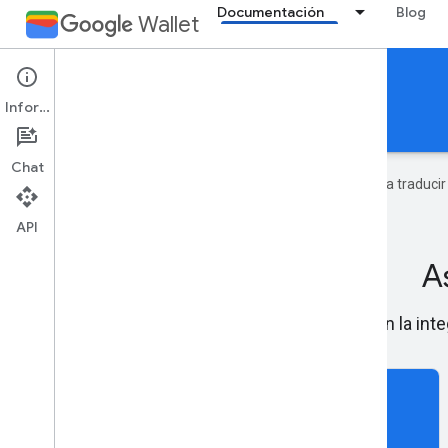
Documentación
Blog
Wallet
Entradas para eventos
Información
Documentación
Referencia
Asistencia
Chat
Google utiliza tecnología de IA para traduci
API
A
Obtén ayuda con la inte
feedback