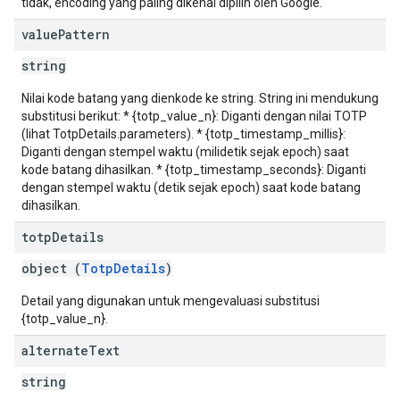
tidak, encoding yang paling dikenal dipilih oleh Google.
value
Pattern
string
Nilai kode batang yang dienkode ke string. String ini mendukung
substitusi berikut: * {totp_value_n}: Diganti dengan nilai TOTP
(lihat TotpDetails.parameters). * {totp_timestamp_millis}:
Diganti dengan stempel waktu (milidetik sejak epoch) saat
kode batang dihasilkan. * {totp_timestamp_seconds}: Diganti
dengan stempel waktu (detik sejak epoch) saat kode batang
dihasilkan.
totp
Details
object (
TotpDetails
)
Detail yang digunakan untuk mengevaluasi substitusi
{totp_value_n}.
alternate
Text
string