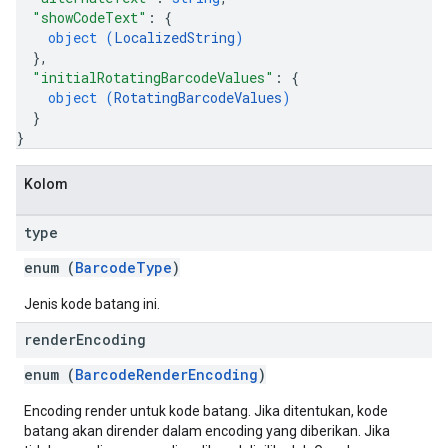
"showCodeText"
: 
{
object (
LocalizedString
)
}
,
"initialRotatingBarcodeValues"
: 
{
object (
RotatingBarcodeValues
)
}
}
Kolom
type
enum (
BarcodeType
)
Jenis kode batang ini.
render
Encoding
enum (
BarcodeRenderEncoding
)
Encoding render untuk kode batang. Jika ditentukan, kode
batang akan dirender dalam encoding yang diberikan. Jika