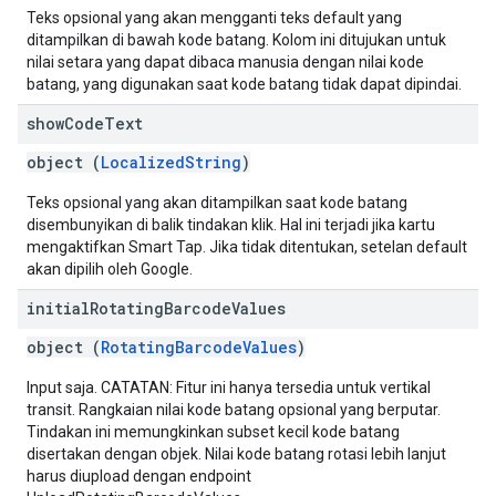
Teks opsional yang akan mengganti teks default yang
ditampilkan di bawah kode batang. Kolom ini ditujukan untuk
nilai setara yang dapat dibaca manusia dengan nilai kode
batang, yang digunakan saat kode batang tidak dapat dipindai.
show
Code
Text
object (
LocalizedString
)
Teks opsional yang akan ditampilkan saat kode batang
disembunyikan di balik tindakan klik. Hal ini terjadi jika kartu
mengaktifkan Smart Tap. Jika tidak ditentukan, setelan default
akan dipilih oleh Google.
initial
Rotating
Barcode
Values
object (
RotatingBarcodeValues
)
Input saja. CATATAN: Fitur ini hanya tersedia untuk vertikal
transit. Rangkaian nilai kode batang opsional yang berputar.
Tindakan ini memungkinkan subset kecil kode batang
disertakan dengan objek. Nilai kode batang rotasi lebih lanjut
harus diupload dengan endpoint