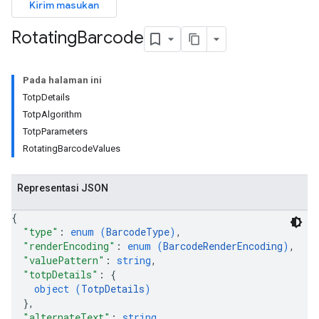
Kirim masukan
Rotating
Barcode
Pada halaman ini
TotpDetails
TotpAlgorithm
TotpParameters
RotatingBarcodeValues
Representasi JSON
{
"type"
: 
enum (
BarcodeType
)
,
"renderEncoding"
: 
enum (
BarcodeRenderEncoding
)
,
"valuePattern"
: 
string
,
"totpDetails"
: 
{
object (
TotpDetails
)
}
,
"alternateText"
: 
string
,