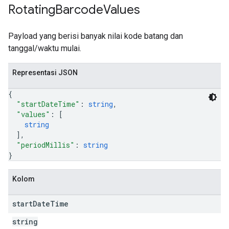
Rotating
Barcode
Values
Payload yang berisi banyak nilai kode batang dan
tanggal/waktu mulai.
Representasi JSON
{
"startDateTime"
: 
string
,
"values"
: 
[
string
]
,
"periodMillis"
: 
string
}
Kolom
start
Date
Time
string