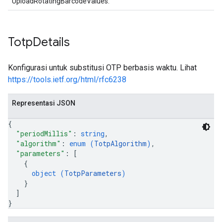
UploadRotatingBarcodeValues.
Totp
Details
Konfigurasi untuk substitusi OTP berbasis waktu. Lihat
https://tools.ietf.org/html/rfc6238
Representasi JSON
{
"periodMillis"
: 
string
,
"algorithm"
: 
enum (
TotpAlgorithm
)
,
"parameters"
: 
[
{
object (
TotpParameters
)
}
]
}