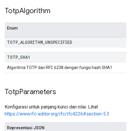
Totp
Algorithm
Enum
TOTP
_
ALGORITHM
_
UNSPECIFIED
TOTP
_
SHA1
Algoritma TOTP dari RFC 6238 dengan fungsi hash SHA1
Totp
Parameters
Konfigurasi untuk panjang kunci dan nilai. Lihat
https://www.rfc-editor.org/rfc/rfc4226#section-5.3
Representasi JSON