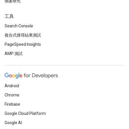
個案研究
工具
Search Console
複合式搜尋結果測試
PageSpeed Insights
AMP 測試
Android
Chrome
Firebase
Google Cloud Platform
Google AI