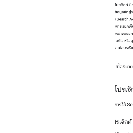
เรียกดูข้อมูลเมตาของทรัพยากร
สร้างโปรเจ็กต์ 
โครงสร้างการโทร
สร้างข้อมูลเข้าส
การใช้คอลัมน์ที่กำหนดเอง
เปิดใช้ Search 
การใช้ตัวแปร Floodlight ที่กำหนดเอง
เปิดใช้การเรียกเก
รหัสลูกค้าสําหรับเข้าสู่ระบบ
เปิดใช้หน้าจอขอ
แสดงรายการบัญชีที่มีสิทธิ์เข้าถึง
สร้าง แก้ไข หรือ
OAuth สนามเด็กเล่น
ดาวน์โหลดไลบรารีข
ราคา ขีดจํากัด API และโควต้า
การกำหนดเวอร์ชัน
ส่วนต่อไปนี้อธิบา
ทรัพยากรระดับเหตุการณ์
เนื้อหา
ตั้งค่าโปรเ
ภาพรวม
การดึงแอตทริบิวต์และเมตริกของเนื้อหา
หากต้องการใช้ Se
ภาษาในการค้นหา
ภาพรวม
สร้างโปรเจ็กต
โครงสร้างและวรรคของคําค้นหา
ช่วงวันที่