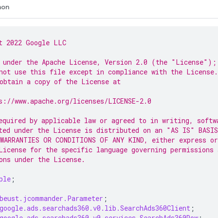
hon
t 2022 Google LLC
 under the Apache License, Version 2.0 (the "License");
not use this file except in compliance with the License.
obtain a copy of the License at
s://www.apache.org/licenses/LICENSE-2.0
equired by applicable law or agreed to in writing, softw
ted under the License is distributed on an "AS IS" BASIS
WARRANTIES OR CONDITIONS OF ANY KIND, either express or
License for the specific language governing permissions 
ons under the License.
ple
;
beust.jcommander.Parameter
;
google.ads.searchads360.v0.lib.SearchAds360Client
;
google.ads.searchads360.v0.services.SearchAds360Row
;