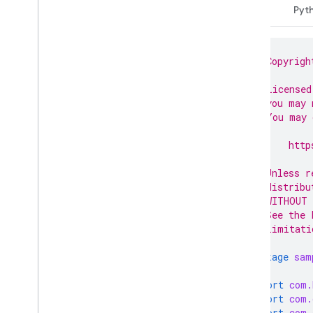
Java
Pyt
// Copyrigh
//
// Licensed
// you may 
// You may 
//
//     http
//
// Unless r
// distribu
// WITHOUT 
// See the 
// limitati
package
sam
import
com.
import
com.
import
com.