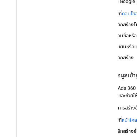
โปรเจ็กต์ Google
เมตริก 0 รายการ
ตัวอย่างการค้นหา
ไปที่
คอนโซล
ไวยากรณ์ของคําค้นหา
คลิก
สร้างโ
คำถามที่พบบ่อย
ป้อนชื่อหรื
API การรายงานของ Search Ads 360
ยืนยันหรือแก
แนวคิด
รูปแบบ
คลิก
สร้าง
สร้างข้อมูลเข
Search Ads 360 R
Google และช่วยให้
หากต้องการสร้างข้
ไปที่
หน้าไคล
คลิก
สร้างข