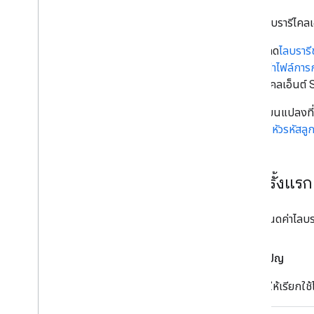
การใช้ไลบรารีไคล
ดาวน์โหลด
ไลบราร
กำหนดค่าไฟล์การ
ไลบรารีไคลเอ็นต์
การเปลี่ยนแปลงที่
ได้ที่
ส่วนหัวรหัสลูกค
โทรครั้งแรก
เมื่อกำหนดค่าไลบร
รับแคมเปญ
ใน IDE ให้เรียกใช้โ