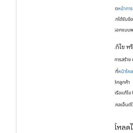
เปิด
หน้าการ
หากได้รับข้
กรอกแบบฟอ
สร้าง แก้ไข หร
หากต้องการสร้าง ดู
ไปที่
หน้าไคล
คลิกลูกค้า
ดูหรือแก้ไข
หากไม่มีไคลเอ็นต์
ดาวน์โหลดไ