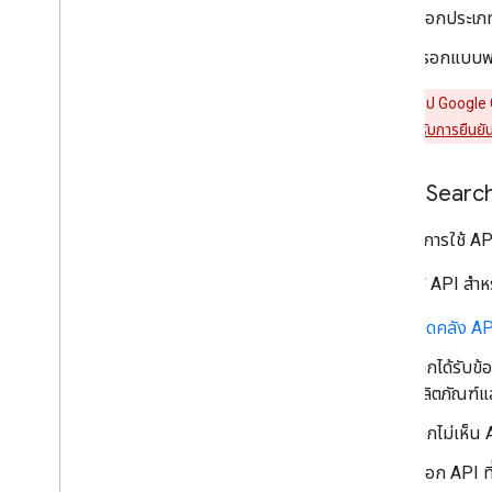
เลือกประเภ
กรอกแบบฟอ
คำเตือน:
แอป Google Cl
หน้าจอ UI ที่ไม่ได้รับการยืนยั
เปิดใช้ Sear
หากต้องการใช้ AP
วิธีเปิดใช้ API สำห
เปิดคลัง A
หากได้รับข้
ผลิตภัณฑ์แ
หากไม่เห็น 
เลือก API ที