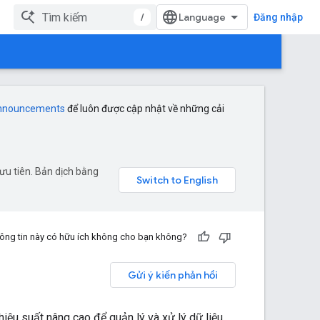
/
Đăng nhập
announcements
để luôn được cập nhật về những cải
ưu tiên. Bản dịch bằng
ông tin này có hữu ích không cho bạn không?
Gửi ý kiến phản hồi
hiệu suất nâng cao để quản lý và xử lý dữ liệu