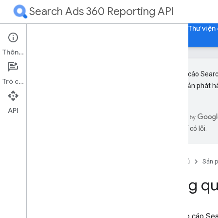
Search Ads 360 Reporting API
Trang chủ
Hướng dẫn
Tài liệu tham khảo
Thư viện 
Thông tin
API Báo cáo Sear
Trò chuyện
tiến và bản phát h
Tổng quan
Bắt đầu
API
AI có thể có lỗi.
Ý tưởng
Tổng quan
Hệ phân cấp của tài khoản Search Ads
Trang chủ
Sản 
360
Cấu trúc API Báo cáo của Search Ads
Tổng q
360
Tạo báo cáo tìm kiếm
Phát trực tuyến báo cáo
API Báo cáo Sear