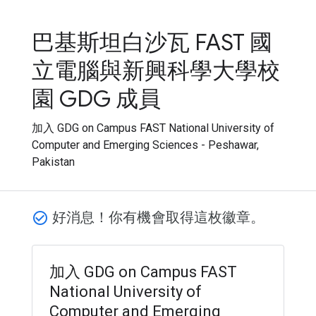
巴基斯坦白沙瓦 FAST 國
立電腦與新興科學大學校
園 GDG 成員
加入 GDG on Campus FAST National University of
Computer and Emerging Sciences - Peshawar,
Pakistan
好消息！你有機會取得這枚徽章。
check_circle_outline
加入 GDG on Campus FAST
National University of
Computer and Emerging