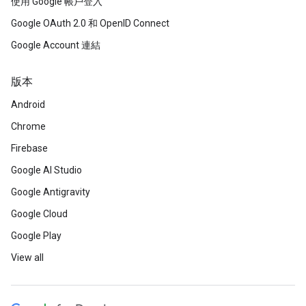
使用 Google 帳戶登入
Google OAuth 2.0 和 OpenID Connect
Google Account 連結
版本
Android
Chrome
Firebase
Google AI Studio
Google Antigravity
Google Cloud
Google Play
View all