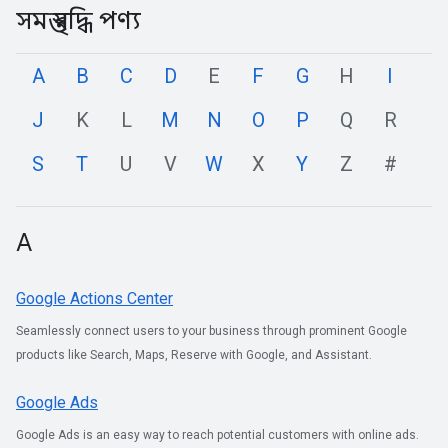
সমস্ত বৃদ্ধি পণ্য
A
B
C
D
E
F
G
H
I
J
K
L
M
N
O
P
Q
R
S
T
U
V
W
X
Y
Z
#
A
Google Actions Center
Seamlessly connect users to your business through prominent Google
products like Search, Maps, Reserve with Google, and Assistant.
Google Ads
Google Ads is an easy way to reach potential customers with online ads.