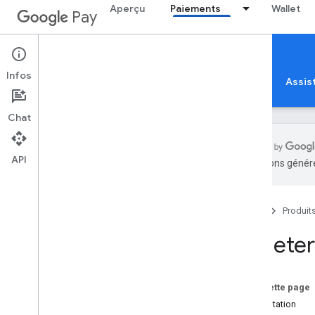
Aperçu
Paiements
Wallet
Pay
Google Pay for Payments
Web
Infos
Accueil
Guides
Référence
Exemples
Assis
Chat
API
traductions généré
Aperçu
Accueil
Produit
Premiers pas
Configuration
Acheter
Tutoriel
Guides de démarrage rapide
Ateliers de programmation
Sur cette page
Serveur MCP Developer
Présentation