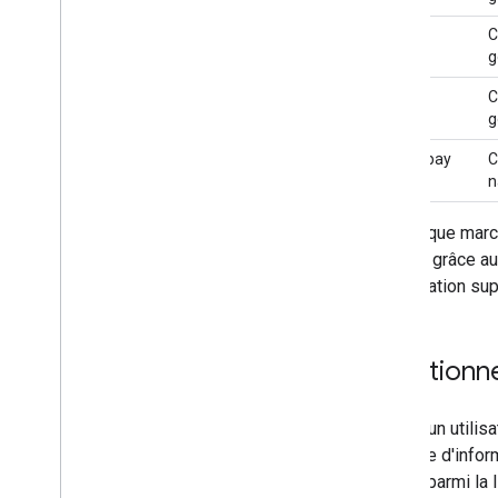
Générateur de code Google Pay
Klarna
C
g
Tester et dépanner
Zip
C
Checklist d'intégration
g
Tester avec des exemples de cartes de
crédit
$Afterpay
C
Tester avec des jetons exemples
n
Dépannage
En tant que mar
Publier
paniers grâce a
Publier votre intégration
d'intégration su
Fonctionn
Lorsqu'un utilis
bannière d'infor
choisir parmi la