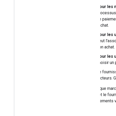
Pour les 
processus 
de paiement
l'achat.
Pour les 
peut l'asso
son achat.
Pour les 
choisir un 
Le fournis
facteurs. 
En tant que marc
crédit, et le fo
des paiements v