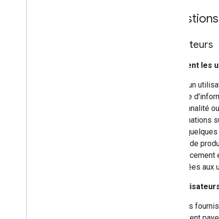
Questions
Utilisateurs
Comment les ut
Lorsqu'un utilis
bannière d'infor
fonctionnalité o
d'informations su
suivre quelques é
l'option de produ
de financement e
proposées aux ut
Les utilisateur
Non. Les fournis
ne peuvent paye