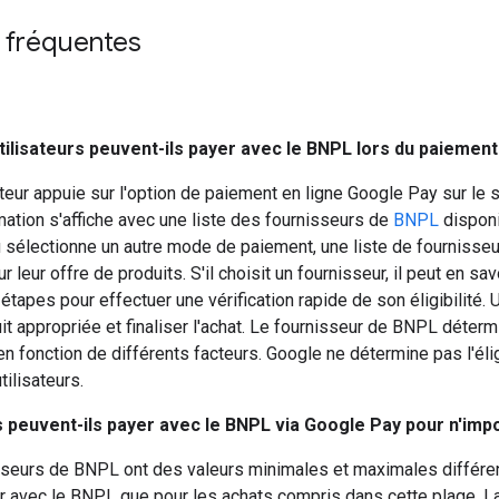
 fréquentes
ilisateurs peuvent-ils payer avec le BNPL lors du paiement
ateur appuie sur l'option de paiement en ligne Google Pay sur le 
mation s'affiche avec une liste des fournisseurs de
BNPL
disponib
u sélectionne un autre mode de paiement, une liste de fournisse
r leur offre de produits. S'il choisit un fournisseur, il peut en sav
tapes pour effectuer une vérification rapide de son éligibilité. U
it appropriée et finaliser l'achat. Le fournisseur de BNPL détermine
n fonction de différents facteurs. Google ne détermine pas l'élig
ilisateurs.
s peuvent-ils payer avec le BNPL via Google Pay pour n'impor
seurs de BNPL ont des valeurs minimales et maximales différentes
r avec le BNPL que pour les achats compris dans cette plage. La