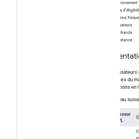
Fonctionnement
Utiliser l'API
Critères d'éligibil
Personnaliser votre bouton
Questions fréqu
Utiliser un Web
View
Utilisateurs
Chiffrement des données de paiement
Marchands
Passer à la dernière version de l'API
Assistance
Fonctionnalités du produit
Présentat
Acheter maintenant
,
payer plus tard
Transférer la responsabilité à l'émetteur
Les utilisateurs
Authentification forte du client
populaires du ma
Transactions initiées par le marchand
transactions en
Gestion du cycle de vie des jetons
Le tableau suiva
Bonnes pratiques
Consignes relatives à la marque
Fournisseur
C
Bonnes pratiques en matière
de BNPL
d'expérience utilisateur
Affirm
C
Démonstrations en direct de
Google Pay
g