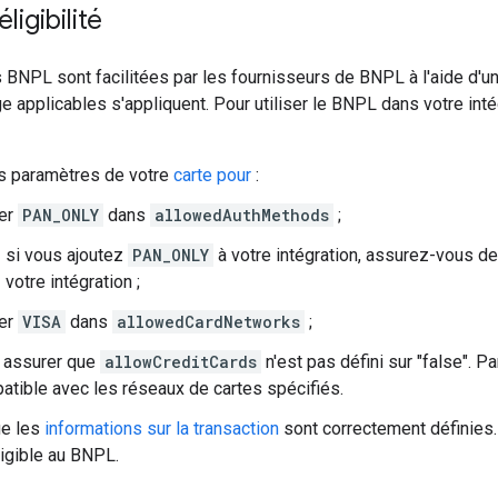
ligibilité
 BNPL sont facilitées par les fournisseurs de BNPL à l'aide d'une 
ge applicables s'appliquent. Pour utiliser le BNPL dans votre in
es paramètres de votre
carte pour
:
ver
PAN_ONLY
dans
allowedAuthMethods
;
si vous ajoutez
PAN_ONLY
à votre intégration, assurez-vous de
votre intégration ;
ver
VISA
dans
allowedCardNetworks
;
 assurer que
allowCreditCards
n'est pas défini sur "false". Pa
atible avec les réseaux de cartes spécifiés.
ue les
informations sur la transaction
sont correctement définies.
igible au BNPL.