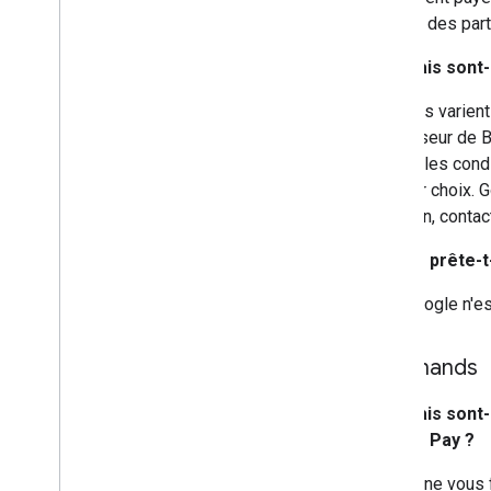
dépend des part
Des frais sont-
Les frais varien
fournisseur de B
frais et les con
meilleur choix. 
question, conta
Google prête-t-
Non. Google n'e
Marchands
Des frais sont
Google Pay ?
Google ne vous 