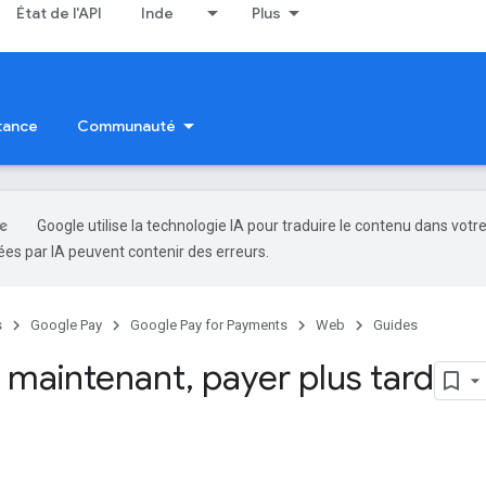
État de l'API
Inde
Plus
tance
Communauté
Google utilise la technologie IA pour traduire le contenu dans votr
es par IA peuvent contenir des erreurs.
s
Google Pay
Google Pay for Payments
Web
Guides
 maintenant
,
payer plus tard