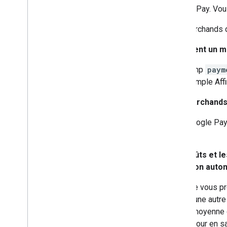
Google Pay. Vous
Les marchands d
Comment un mar
Le champ
paym
par exemple Affi
Les marchands 
Non. Google Pay 
choix.
Les coûts et l
qu'option auto
Lorsque vous pr
attirez une autr
valeur moyenne 
BNPL pour en sav