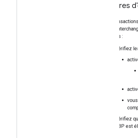
Critères d'é
Les transactions
taux d'interchan
suivants :
Vérifiez l
acti
acti
vous
comp
Vérifiez q
GBP est él