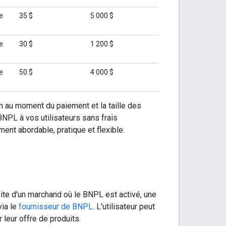
e
35 $
5 000 $
e
30 $
1 200 $
e
50 $
4 000 $
 au moment du paiement et la taille des
PL à vos utilisateurs sans frais
ent abordable, pratique et flexible.
site d'un marchand où le BNPL est activé, une
via le
fournisseur de BNPL
. L'utilisateur peut
 leur offre de produits.