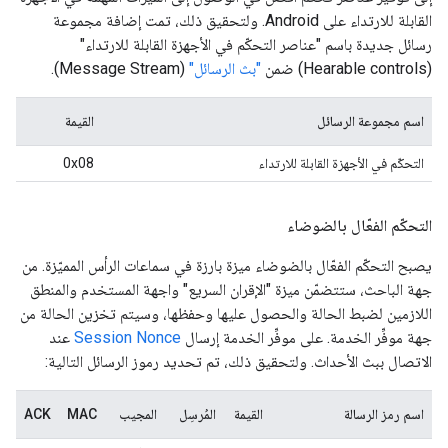
القابلة للارتداء على Android. ولتحقيق ذلك، تمت إضافة مجموعة
رسائل جديدة باسم "عناصر التحكّم في الأجهزة القابلة للارتداء"
(Hearable controls) ضمن
"بث الرسائل"
(Message Stream).
اسم مجموعة الرسائل
القيمة
التحكّم في الأجهزة القابلة للارتداء
0x08
التحكّم الفعّال بالضوضاء
يصبح التحكّم الفعّال بالضوضاء ميزة بارزة في سماعات الرأس المميّزة. من
جهة الباحث، ستتضمّن ميزة "الإقران السريع" واجهة المستخدم والمنطق
اللازمين لضبط الحالة والحصول عليها وحفظها، وسيتم تخزين الحالة من
جهة موفِّر الخدمة. على موفِّر الخدمة إرسال
Session Nonce
عند
الاتصال ببث الأحداث. ولتحقيق ذلك، تم تحديد رموز الرسائل التالية:
اسم رمز الرسالة
القيمة
المُرسِل
المجيب
MAC
ACK