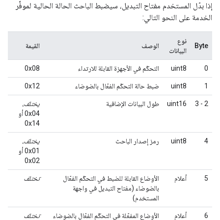
إذا بدّل المستخدم مفتاح التبديل، سيضبط الباحث الحالة الحالية لموفِّر
الخدمة على النحو التالي:
نوع
Byte
الوصف
القيمة
البيانات
0
uint8
التحكّم في الأجهزة القابلة للارتداء
0x08
1
uint8
ضبط حالة التحكّم الفعّال بالضوضاء
0x12
2 - 3
uint16
طول البيانات الإضافية
يختلف
،
0x04 أو
0x14
4
uint8
رمز إصدار الباحث
يختلف
،
0x01 أو
0x02
5
أعلام
الأوضاع القابلة للضبط في التحكّم الفعّال
تختلف
بالضوضاء (مفتاح التبديل في واجهة
المستخدم)
6
أعلام
الأوضاع المفعّلة في التحكّم الفعّال بالضوضاء
تختلف