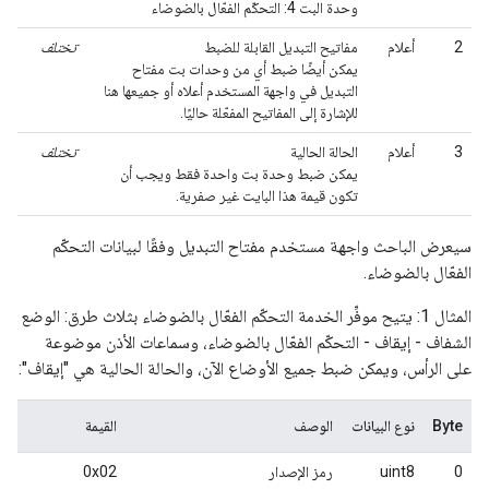
وحدة البت 4: التحكّم الفعّال بالضوضاء
2
أعلام
مفاتيح التبديل القابلة للضبط
تختلف
يمكن أيضًا ضبط أي من وحدات بت مفتاح
التبديل في واجهة المستخدم أعلاه أو جميعها هنا
للإشارة إلى المفاتيح المفعّلة حاليًا.
3
أعلام
الحالة الحالية
تختلف
يمكن ضبط وحدة بت واحدة فقط ويجب أن
تكون قيمة هذا البايت غير صفرية.
سيعرض الباحث واجهة مستخدم مفتاح التبديل وفقًا لبيانات التحكّم
الفعّال بالضوضاء.
المثال 1: يتيح موفِّر الخدمة التحكّم الفعّال بالضوضاء بثلاث طرق: الوضع
الشفاف - إيقاف - التحكّم الفعّال بالضوضاء، وسماعات الأذن موضوعة
على الرأس، ويمكن ضبط جميع الأوضاع الآن، والحالة الحالية هي "إيقاف":
Byte
نوع البيانات
الوصف
القيمة
0
uint8
رمز الإصدار
0x02