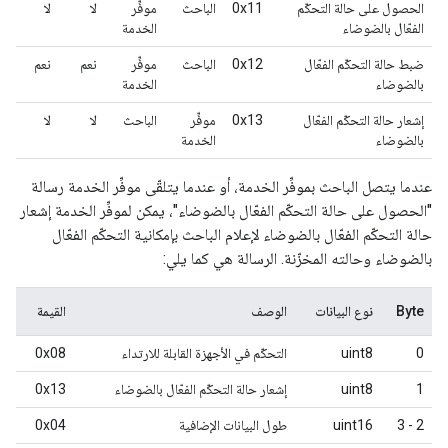
الحصول على حالة التحكّم
0x11
الباحث
موفِّر
لا
لا
الفعّال بالضوضاء
الخدمة
ضبط حالة التحكّم الفعّال
0x12
الباحث
موفِّر
نعم
نعم
بالضوضاء
الخدمة
إشعار حالة التحكّم الفعّال
0x13
موفِّر
الباحث
لا
لا
بالضوضاء
الخدمة
عندما يتصل الباحث بموفِّر الخدمة، أو عندما يتلقّى موفِّر الخدمة رسالة
"الحصول على حالة التحكّم الفعّال بالضوضاء"، يمكن لموفِّر الخدمة إشعار
حالة التحكّم الفعّال بالضوضاء لإعلام الباحث بإمكانية التحكّم الفعّال
بالضوضاء وحالته المخزّنة. الرسالة هي كما يلي:
Byte
نوع البيانات
الوصف
القيمة
0
uint8
التحكّم في الأجهزة القابلة للارتداء
0x08
1
uint8
إشعار حالة التحكّم الفعّال بالضوضاء
0x13
2 - 3
uint16
طول البيانات الإضافية
0x04