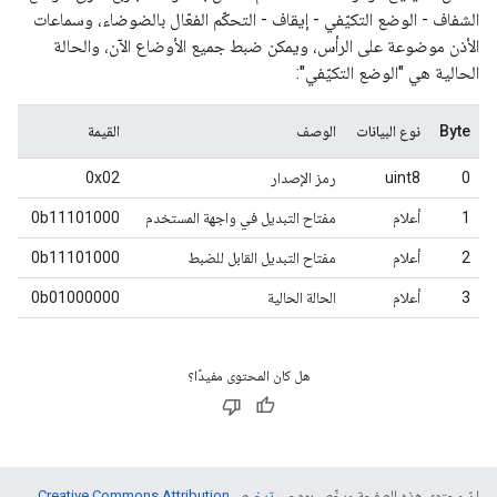
الشفاف - الوضع التكيّفي - إيقاف - التحكّم الفعّال بالضوضاء، وسماعات
الأذن موضوعة على الرأس، ويمكن ضبط جميع الأوضاع الآن، والحالة
الحالية هي "الوضع التكيّفي":
Byte
نوع البيانات
الوصف
القيمة
0
uint8
رمز الإصدار
0x02
1
أعلام
مفتاح التبديل في واجهة المستخدم
0b11101000
2
أعلام
مفتاح التبديل القابل للضبط
0b11101000
3
أعلام
الحالة الحالية
0b01000000
هل كان المحتوى مفيدًا؟
إنّ محتوى هذه الصفحة مرخّص بموجب
ترخيص Creative Commons Attribution