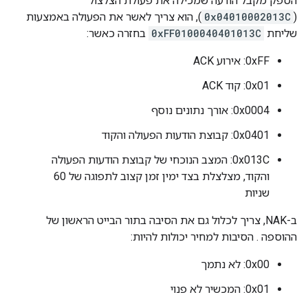
הספק מקבל הודעה שמכילה את פעולת הצלצול
(
0x04010002013C
), הוא צריך לאשר את הפעולה באמצעות
שליחת
0xFF0100040401013C
בחזרה כאשר:
0xFF: אירוע ACK
0x01: קוד ACK
0x0004: אורך נתונים נוסף
0x0401: קבוצת הודעות הפעולה והקוד
0x013C: המצב הנוכחי של קבוצת הודעות הפעולה
והקוד, מצלצלת בצד ימין זמן קצוב לתפוגה של 60
שניות
ב-NAK, צריך לכלול גם את הסיבה בתור הבייט הראשון של
ההוספה . הסיבות למחיר יכולות להיות:
0x00: לא נתמך
0x01: המכשיר לא פנוי