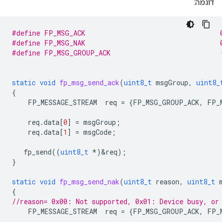
דוגמה:
#define FP_MSG_ACK                                  
#define FP_MSG_NAK                                  
#define FP_MSG_GROUP_ACK                           
static
void
fp_msg_send_ack
(
uint8_t
msgGroup
,
uint8_
{
FP_MESSAGE_STREAM
req
=
{
FP_MSG_GROUP_ACK
,
FP_
req
.
data
[
0
]
=
msgGroup
;
req
.
data
[
1
]
=
msgCode
;
fp_send
((
uint8_t
*
)
&
req
);
}
static
void
fp_msg_send_nak
(
uint8_t
reason
,
uint8_t
{
//reason= 0x00: Not supported, 0x01: Device busy, or
FP_MESSAGE_STREAM
req
=
{
FP_MSG_GROUP_ACK
,
FP_