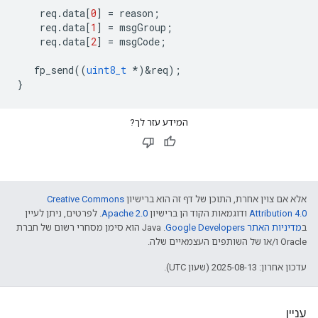
req
.
data
[
0
]
=
reason
;
req
.
data
[
1
]
=
msgGroup
;
req
.
data
[
2
]
=
msgCode
;
fp_send
((
uint8_t
*
)
&
req
);
}
המידע עזר לך?
אלא אם צוין אחרת, התוכן של דף זה הוא ברישיון
Creative Commons
Attribution 4.0
ודוגמאות הקוד הן ברישיון
Apache 2.0
. לפרטים, ניתן לעיין
ב
מדיניות האתר Google Developers‏
.‏ Java הוא סימן מסחרי רשום של חברת
Oracle ו/או של השותפים העצמאיים שלה.
עדכון אחרון: 2025-08-13 (שעון UTC).
עניין