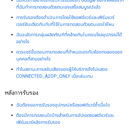
ฉันควรทำอย่างไรกับตั๋วการรับรองที่ Google ออกให้หลังจาก
ที่ฉันทำการทดสอบด้วยตนเองเสร็จสมบูรณ์แล้ว
การรับรองต้องดำเนินการโดยใช้ซอฟต์แวร์และเฟิร์มแวร์
เวอร์ชันเดียวกันกับที่ใช้ในการทดสอบด้วยตนเองใช่ไหม
ฉันจะจัดการกลุ่มผลิตภัณฑ์ที่คล้ายกันในคอนโซลอุปกรณ์ได้
อย่างไร
ควรแชร์ขั้นตอนการทดสอบที่กำหนดเองกับห้องทดลองของ
บุคคลที่สามอย่างไร
ทำไมสถานะการสลับเสียงของผู้ให้บริการจึงไม่แสดง
CONNECTED_A2DP_ONLY เมื่อเล่นเกม
หลังการรับรอง
ฉันต้องขอการรับรองอุปกรณ์หรือซอฟต์แวร์ซ้ำเมื่อใด
ต้องมีการทดสอบใดบ้างสำหรับการอัปเดตซอฟต์แวร์และ
เฟิร์มแวร์หลังการรับรอง