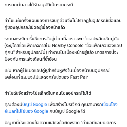
การยกเว้นอาจได้รับอนุมัติเป็นรายกรณี
ทำไมแผ่นครึ่งแผ่นของการจับคู่ด่วนจึงไม่ปรากฏในอุปกรณ์เมื่อแอป
คู่ของอุปกรณ์เปิดอยู่เบื้องหน้าแล้ว
ระบบจะระงับครึ่งชีตการจับคู่ด่วนเมื่อตรวจพบว่าแอปพลิเคชันคู่กัน
(ระบุโดยชื่อแพ็กเกจภายใน Nearby Console "ชื่อแพ็กเกจของแอป
คู่กัน" สำหรับอุปกรณ์นี้) ทำงานในเบื้องหน้าอยู่แล้ว มาตรการนี้จะ
ป้องกันการแจ้งเตือนที่ซ้ำซ้อน
เช่น หากผู้ใช้เปิดแอปคู่หูสำหรับหูฟังในเบื้องหน้าบนอุปกรณ์
เคลื่อนที่ ระบบจะไม่แสดงครึ่งชีตของ Fast Pair
ทำไมฉันจึงสร้างโปรเจ็กต์ในคอนโซลอุปกรณ์ไม่ได้
คุณต้องมี
บัญชี Google
เพื่อสร้างโปรเจ็กต์ คุณสามารถ
เชื่อมโยง
อีเมลที่ไม่ใช่ของ Google
กับบัญชี Google ได้
ปัญหานี้ยังแสดงข้อความแสดงข้อผิดพลาด "คำขอมีขอบเขตการ