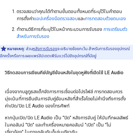
ตรวจสอบว่าคุณได้ทำตามขั้นตอนทั้งหมดที่ระบุไว้ในคำตอบ
การตั้งค่า
แอปเครื่องมือตรวจสอบ
และ
การทดสอบด้วยตนเอง
ทำตามวิธีการที่ระบุไว้ในหน้ากระบวนการรับรอง
การเตรียมตัว
สำหรับการรับรอง
หมายเหตุ:
ส่วน
หลังการรับรอง
จะอธิบายข้อยกเว้น สำหรับการรับรองอุปกรณ์
อีกครั้งหรือการเผยแพร่อัปเดตเฟิร์มแวร์ไปยังอุปกรณ์ที่มีอยู่
วิธีทดสอบการเขียนคีย์บัญชีย้อนหลังในชุดหูฟังที่เปิดใช้ LE Audio
เนื่องจากบลูทูธสแต็กจัดการการเชื่อมต่อโปรไฟล์ การทดสอบควร
มุ่งเน้นที่การยืนยันการจับคู่ย้อนหลังที่สำเร็จโดยไม่คำนึงถึงการตั้ง
ค่าเปิด/ปิด LE Audio ของโทรศัพท์
หากปุ่มเปิด/ปิด LE Audio เป็น "ปิด" หลังการจับคู่ ให้บันทึกผลลัพธ์
ในคอลัมน์ "ปิด" และทำเครื่องหมายคอลัมน์ "เปิด" เป็น "ไม่
เกี่ยวข้อง" ในทางกลับกันก็เช่นเดียวกัน