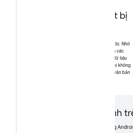
Được tối ưu hóa cho thiết bị
di động
Quá trình xử lý Bộ công cụ học máy diễn ra trên thiết bị. Nhờ
vậy, quá trình này diễn ra nhanh chóng và mở khoá các
trường hợp sử dụng theo thời gian thực như xử lý dữ liệu
đầu vào của máy ảnh. Thiết bị này cũng hoạt động khi không
có mạng và có thể dùng để xử lý hình ảnh cũng như văn bản
cần lưu trên thiết bị.
Bắt đầu sử dụng AI tạo sinh tr
Khai thác AI tạo sinh trên thiết bị cho ứng dụng And