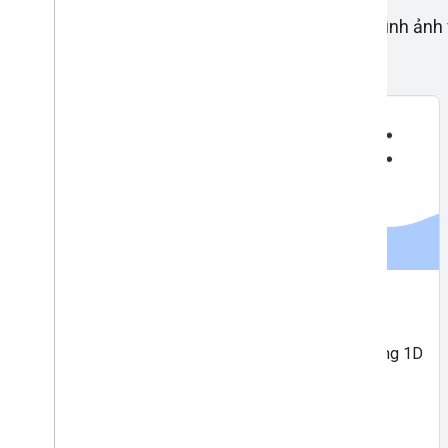
API phân tích hình ảnh và video để gắn nhãn hình ảnh
vật thể.
Quét mã vạch
Quét và xử lý mã vạch. Hỗ trợ hầu hết các định dạng 1D
và 2D chuẩn.
Bắt đầu