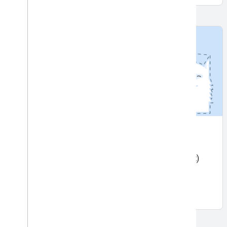
Phân đoạn chủ đề
MỚI
Tách biệt các chủ thể (người, thú cưng hoặc đồ vật)
khỏi hậu cảnh trong ảnh.
Bắt đầu