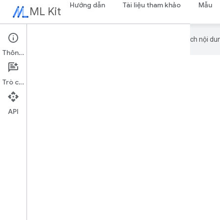
Hướng dẫn
Tài liệu tham khảo
Mẫu
ML Kit
Google sử dụng công nghệ AI để dịch nội dun
Thông tin
Trò chuyện
API