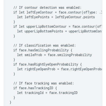
  // If contour detection was enabled:

  if let leftEyeContour = face.contour(ofType: .lef
    let leftEyePoints = leftEyeContour.points

  }

  if let upperLipBottomContour = face.contour(ofTyp
    let upperLipBottomPoints = upperLipBottomContou
  }

  // If classification was enabled:

  if face.hasSmilingProbability {

    let smileProb = face.smilingProbability

  }

  if face.hasRightEyeOpenProbability {

    let rightEyeOpenProb = face.rightEyeOpenProbabi
  }

  // If face tracking was enabled:

  if face.hasTrackingID {

    let trackingId = face.trackingID

  }

}