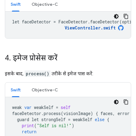
Swift
Objective-C
let faceDetector = FaceDetector.faceDetector(optio
ViewController.swift
4
.
इमेज प्रोसेस करें
इसके बाद,
process()
तरीके से इमेज पास करें:
Swift
Objective-C
weak
var
weakSelf
=
self
faceDetector
.
process
(
visionImage
)
{
faces
,
error
i
guard
let
strongSelf
=
weakSelf
else
{
print
(
"Self is nil!"
)
return