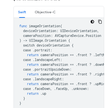
Swift
Objective-C
func
imageOrientation
(
deviceOrientation
:
UIDeviceOrientation
,
cameraPosition
:
AVCaptureDevice
.
Position
)
->
UIImage
.
Orientation
{
switch
deviceOrientation
{
case
.
portrait
:
return
cameraPosition
==
.
front
?
.
leftMi
case
.
landscapeLeft
:
return
cameraPosition
==
.
front
?
.
downMi
case
.
portraitUpsideDown
:
return
cameraPosition
==
.
front
?
.
rightM
case
.
landscapeRight
:
return
cameraPosition
==
.
front
?
.
upMirr
case
.
faceDown
,
.
faceUp
,
.
unknown
:
return
.
up
}
}