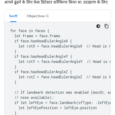
आपने ढूंढने के लिए फ़ेस डिटेक्टर कॉन्फ़िगर किया था. उदाहरण के लिए:
Swift
Objective-C
for face in faces {

  let frame = face.frame

  if face.hasHeadEulerAngleX {

    let rotX = face.headEulerAngleX  // Head is rot
  }

  if face.hasHeadEulerAngleY {

    let rotY = face.headEulerAngleY  // Head is rot
  }

  if face.hasHeadEulerAngleZ {

    let rotZ = face.headEulerAngleZ  // Head is til
  }

  // If landmark detection was enabled (mouth, ears
  // nose available):

  if let leftEye = face.landmark(ofType: .leftEye) 
    let leftEyePosition = leftEye.position

  }
