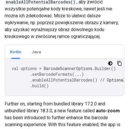
enableAllPotentialBarcodes()
, aby zwrócić
wszystkie potencjalne kody kreskowe, nawet jeśli nie
można ich zdekodować. Może to ułatwić dalsze
wykrywanie, np. poprzez powiększenie obrazu z kamery,
aby uzyskać wyraźniejszy obraz dowolnego kodu
kreskowego w zwróconej ramce ograniczającej.
Kotlin
Java
val
options
=
BarcodeScannerOptions
.
Builder
()
.
setBarcodeFormats
(...)
.
enableAllPotentialBarcodes
()
// Optional
.
build
()
Further
on
,
starting
from
bundled
library
17.2
.
0
and
unbundled
library
18.3
.
0
,
a
new
feature
called
auto
-
zoom
has
been
introduced
to
further
enhance
the
barcode
scanning
experience
.
With
this
feature
enabled
,
the
app
is