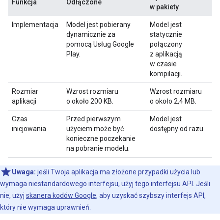
Funkcja
Odłączone
w pakiety
Implementacja
Model jest pobierany
Model jest
dynamicznie za
statycznie
pomocą Usług Google
połączony
Play.
z aplikacją
w czasie
kompilacji.
Rozmiar
Wzrost rozmiaru
Wzrost rozmiaru
aplikacji
o około 200 KB.
o około 2,4 MB.
Czas
Przed pierwszym
Model jest
inicjowania
użyciem może być
dostępny od razu.
konieczne poczekanie
na pobranie modelu.
Uwaga:
jeśli Twoja aplikacja ma złożone przypadki użycia lub
wymaga niestandardowego interfejsu, użyj tego interfejsu API. Jeśli
nie, użyj
skanera kodów Google
, aby uzyskać szybszy interfejs API,
który nie wymaga uprawnień.