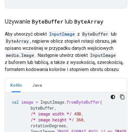
Używanie
Byte
Buffer
lub
Byte
Array
Aby utworzyć obiekt
InputImage
z
ByteBuffer
lub
ByteArray
, najpierw oblicz stopień rotacji obrazu, jak
opisano wcześniej w przypadku danych wejściowych
media.Image
. Następnie utwórz obiekt
InputImage
z buforem lub tablicą, a także z wysokością, szerokością,
formatem kodowania kolorów i stopniem obrotu obrazu:
Kotlin
Java
val
image
=
InputImage
.
fromByteBuffer
(
byteBuffer
,
/* image width */
480
,
/* image height */
360
,
rotationDegrees
,
InputImage
.
IMAGE_FORMAT_NV21
// or IMAGE_F