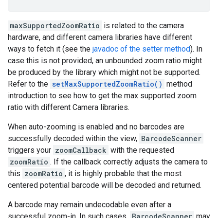
maxSupportedZoomRatio
is
related
to
the
camera
hardware
,
and
different
camera
libraries
have
different
ways
to
fetch
it
(
see
the
javadoc
of
the
setter
method
).
In
case
this
is
not
provided
,
an
unbounded
zoom
ratio
might
be
produced
by
the
library
which
might
not
be
supported
.
Refer
to
the
setMaxSupportedZoomRatio
()
method
introduction
to
see
how
to
get
the
max
supported
zoom
ratio
with
different
Camera
libraries
.
When
auto
-
zooming
is
enabled
and
no
barcodes
are
successfully
decoded
within
the
view
,
BarcodeScanner
triggers
your
zoomCallback
with
the
requested
zoomRatio
.
If
the
callback
correctly
adjusts
the
camera
to
this
zoomRatio
,
it
is
highly
probable
that
the
most
centered
potential
barcode
will
be
decoded
and
returned
.
A
barcode
may
remain
undecodable
even
after
a
successful
zoom
-
in
.
In
such
cases
,
BarcodeScanner
may