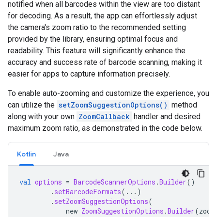
notified
when
all
barcodes
within
the
view
are
too
distant
for
decoding
.
As
a
result
,
the
app
can
effortlessly
adjust
the
camera
'
s
zoom
ratio
to
the
recommended
setting
provided
by
the
library
,
ensuring
optimal
focus
and
readability
.
This
feature
will
significantly
enhance
the
accuracy
and
success
rate
of
barcode
scanning
,
making
it
easier
for
apps
to
capture
information
precisely
.
To
enable
auto
-
zooming
and
customize
the
experience
,
you
can
utilize
the
setZoomSuggestionOptions
()
method
along
with
your
own
ZoomCallback
handler
and
desired
maximum
zoom
ratio
,
as
demonstrated
in
the
code
below
.
Kotlin
Java
val
options
=
BarcodeScannerOptions
.
Builder
()
.
setBarcodeFormats
(...)
.
setZoomSuggestionOptions
(
new
ZoomSuggestionOptions
.
Builder
(
zoom