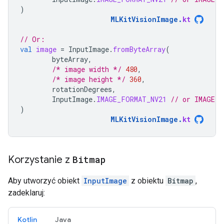
)
MLKitVisionImage
.
kt
// Or:
val
image
=
InputImage
.
fromByteArray
(
byteArray
,
/* image width */
480
,
/* image height */
360
,
rotationDegrees
,
InputImage
.
IMAGE_FORMAT_NV21
// or IMAGE_F
)
MLKitVisionImage
.
kt
Korzystanie z
Bitmap
Aby utworzyć obiekt
InputImage
z obiektu
Bitmap
,
zadeklaruj:
Kotlin
Java