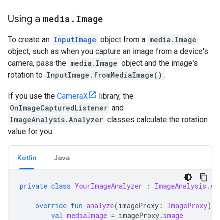
Using
a
media
.
Image
To
create
an
InputImage
object
from
a
media
.
Image
object
,
such
as
when
you
capture
an
image
from
a
device
'
s
camera
,
pass
the
media
.
Image
object
and
the
image
'
s
rotation
to
InputImage
.
fromMediaImage
()
.
If
you
use
the
CameraX
library
,
the
OnImageCapturedListener
and
ImageAnalysis
.
Analyzer
classes
calculate
the
rotation
value
for
you
.
Kotlin
Java
private
class
YourImageAnalyzer
:
ImageAnalysis
.
An
override
fun
analyze
(
imageProxy
:
ImageProxy
)
{
val
mediaImage
=
imageProxy
.
image