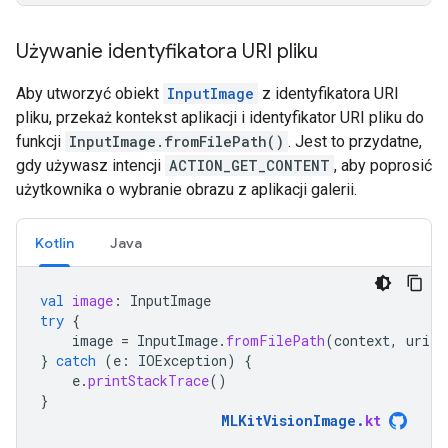
Używanie identyfikatora URI pliku
Aby utworzyć obiekt
InputImage
z identyfikatora URI
pliku, przekaż kontekst aplikacji i identyfikator URI pliku do
funkcji
InputImage.fromFilePath()
. Jest to przydatne,
gdy używasz intencji
ACTION_GET_CONTENT
, aby poprosić
użytkownika o wybranie obrazu z aplikacji galerii.
Kotlin
Java
val
image
:
InputImage
try
{
image
=
InputImage
.
fromFilePath
(
context
,
uri
)
}
catch
(
e
:
IOException
)
{
e
.
printStackTrace
()
}
MLKitVisionImage
.
kt