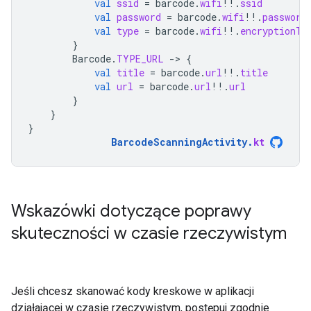
val
ssid
=
barcode
.
wifi
!!
.
ssid
val
password
=
barcode
.
wifi
!!
.
password
val
type
=
barcode
.
wifi
!!
.
encryptionTy
}
Barcode
.
TYPE_URL
-
>
{
val
title
=
barcode
.
url
!!
.
title
val
url
=
barcode
.
url
!!
.
url
}
}
}
BarcodeScanningActivity
.
kt
Wskazówki dotyczące poprawy
skuteczności w czasie rzeczywistym
Jeśli chcesz skanować kody kreskowe w aplikacji
działającej w czasie rzeczywistym, postępuj zgodnie