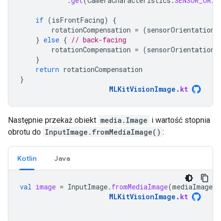
.
get
(
CameraCharacteristics
.
SENSOR_ORIE
if
(
isFrontFacing
)
{
rotationCompensation
=
(
sensorOrientation
}
else
{
// back-facing
rotationCompensation
=
(
sensorOrientation
}
return
rotationCompensation
}
MLKitVisionImage
.
kt
Następnie przekaż obiekt
media.Image
i wartość stopnia
obrotu do
InputImage.fromMediaImage()
:
Kotlin
Java
val
image
=
InputImage
.
fromMediaImage
(
mediaImage
,
MLKitVisionImage
.
kt