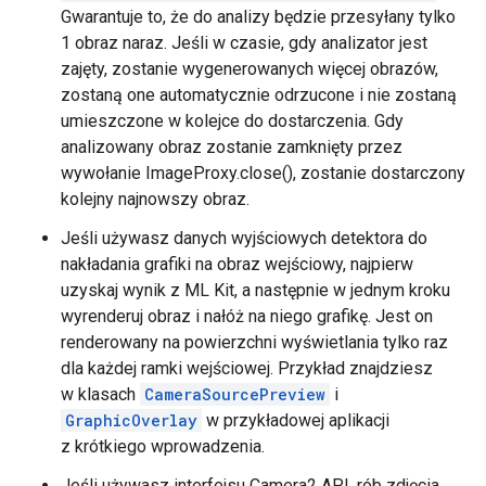
Gwarantuje to, że do analizy będzie przesyłany tylko
1 obraz naraz. Jeśli w czasie, gdy analizator jest
zajęty, zostanie wygenerowanych więcej obrazów,
zostaną one automatycznie odrzucone i nie zostaną
umieszczone w kolejce do dostarczenia. Gdy
analizowany obraz zostanie zamknięty przez
wywołanie ImageProxy.close(), zostanie dostarczony
kolejny najnowszy obraz.
Jeśli używasz danych wyjściowych detektora do
nakładania grafiki na obraz wejściowy, najpierw
uzyskaj wynik z ML Kit, a następnie w jednym kroku
wyrenderuj obraz i nałóż na niego grafikę. Jest on
renderowany na powierzchni wyświetlania tylko raz
dla każdej ramki wejściowej. Przykład znajdziesz
w klasach
CameraSourcePreview
i
GraphicOverlay
w przykładowej aplikacji
z krótkiego wprowadzenia.
Jeśli używasz interfejsu Camera2 API, rób zdjęcia