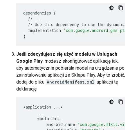
dependencies
{
//
...
//
Use
this
dependency
to
use
the
dynamical
implementation
'com.google.android.gms:play
}
Jeśli zdecydujesz się użyć modelu w Usługach
Google Play
, możesz skonfigurować aplikację tak,
aby automatycznie pobierała model na urządzenie po
zainstalowaniu aplikacji ze Sklepu Play. Aby to zrobić,
dodaj do pliku
AndroidManifest.xml
aplikacji tę
deklarację:
<
application
...
>

...
      <
meta
-
data
android
:
name
=
"com.google.mlkit.visi