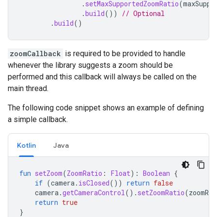
.
setMaxSupportedZoomRatio
(
maxSuppo
.
build
())
// Optional
.
build
()
zoomCallback
is
required
to
be
provided
to
handle
whenever
the
library
suggests
a
zoom
should
be
performed
and
this
callback
will
always
be
called
on
the
main
thread
.
The
following
code
snippet
shows
an
example
of
defining
a
simple
callback
.
Kotlin
Java
fun
setZoom
(
ZoomRatio
:
Float
):
Boolean
{
if
(
camera
.
isClosed
())
return
false
camera
.
getCameraControl
().
setZoomRatio
(
zoomRat
return
true
}