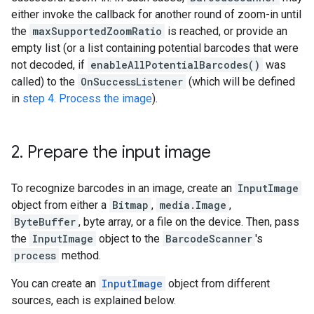
either
invoke
the
callback
for
another
round
of
zoom
-
in
until
the
maxSupportedZoomRatio
is
reached
,
or
provide
an
empty
list
(
or
a
list
containing
potential
barcodes
that
were
not
decoded
,
if
enableAllPotentialBarcodes
()
was
called
)
to
the
OnSuccessListener
(
which
will
be
defined
in
step
4.
Process
the
image
).
2
.
Prepare
the
input
image
To
recognize
barcodes
in
an
image
,
create
an
InputImage
object
from
either
a
Bitmap
,
media
.
Image
,
ByteBuffer
,
byte
array
,
or
a
file
on
the
device
.
Then
,
pass
the
InputImage
object
to
the
BarcodeScanner
'
s
process
method
.
You
can
create
an
InputImage
object
from
different
sources
,
each
is
explained
below
.