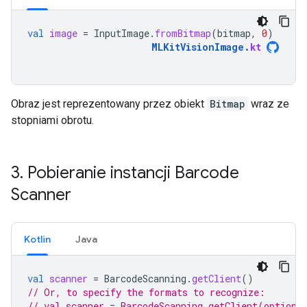
val
image
=
InputImage
.
fromBitmap
(
bitmap
,
0
)
MLKitVisionImage
.
kt
Obraz jest reprezentowany przez obiekt
Bitmap
wraz ze
stopniami obrotu.
3
.
Pobieranie instancji Barcode
Scanner
Kotlin
Java
val
scanner
=
BarcodeScanning
.
getClient
()
// Or, to specify the formats to recognize:
// val scanner = BarcodeScanning.getClient(options