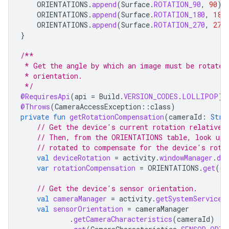
ORIENTATIONS
.
append
(
Surface
.
ROTATION_90
,
90
)
ORIENTATIONS
.
append
(
Surface
.
ROTATION_180
,
180
ORIENTATIONS
.
append
(
Surface
.
ROTATION_270
,
270
}
/**
 * Get the angle by which an image must be rotated
 * orientation.
 */
@RequiresApi
(
api
=
Build
.
VERSION_CODES
.
LOLLIPOP
)
@Throws
(
CameraAccessException
::
class
)
private
fun
getRotationCompensation
(
cameraId
:
Stri
// Get the device's current rotation relative 
// Then, from the ORIENTATIONS table, look up 
// rotated to compensate for the device's rota
val
deviceRotation
=
activity
.
windowManager
.
def
var
rotationCompensation
=
ORIENTATIONS
.
get
(
de
// Get the device's sensor orientation.
val
cameraManager
=
activity
.
getSystemService
(
val
sensorOrientation
=
cameraManager
.
getCameraCharacteristics
(
cameraId
)