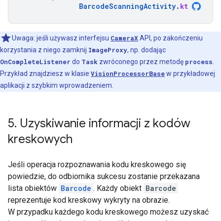
BarcodeScanningActivity
.
kt
Uwaga: jeśli używasz interfejsu
CameraX
API, po zakończeniu
korzystania z niego zamknij
ImageProxy
, np. dodając
OnCompleteListener
do
Task
zwróconego przez metodę
process
.
Przykład znajdziesz w klasie
VisionProcessorBase
w przykładowej
aplikacji z szybkim wprowadzeniem.
5
.
Uzyskiwanie informacji z kodów
kreskowych
Jeśli operacja rozpoznawania kodu kreskowego się
powiedzie, do odbiornika sukcesu zostanie przekazana
lista obiektów
Barcode
. Każdy obiekt
Barcode
reprezentuje kod kreskowy wykryty na obrazie.
W przypadku każdego kodu kreskowego możesz uzyskać