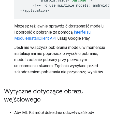
android
:
value
=
"barcode"
 >

      <
!
--
To
use
multiple
models
:
android
:
va
<
/
application
Możesz też jawnie sprawdzić dostępność modelu
i poprosić o pobranie za pomocą
interfejsu
ModuleInstallClient API
usług Google Play.
Jeśli nie włączysz pobierania modelu w momencie
instalacji ani nie poprosisz o wyraźne pobranie,
model zostanie pobrany przy pierwszym
uruchomieniu skanera. Żądania wysyłane przed
zakończeniem pobierania nie przynoszą wyników.
Wytyczne dotyczące obrazu
wejściowego
Aby ML Kit mógł dokładnie odczytywać kody