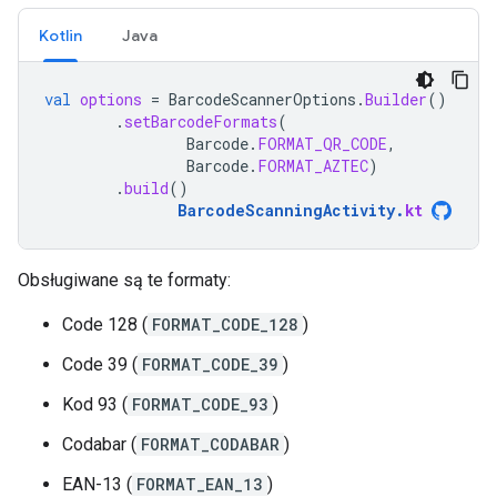
Kotlin
Java
val
options
=
BarcodeScannerOptions
.
Builder
()
.
setBarcodeFormats
(
Barcode
.
FORMAT_QR_CODE
,
Barcode
.
FORMAT_AZTEC
)
.
build
()
BarcodeScanningActivity
.
kt
Obsługiwane są te formaty:
Code 128 (
FORMAT_CODE_128
)
Code 39 (
FORMAT_CODE_39
)
Kod 93 (
FORMAT_CODE_93
)
Codabar (
FORMAT_CODABAR
)
EAN-13 (
FORMAT_EAN_13
)