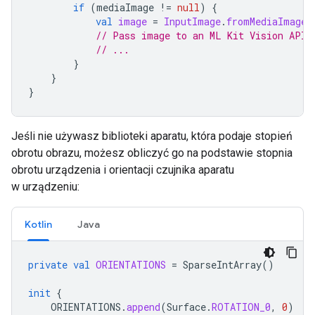
if
(
mediaImage
!=
null
)
{
val
image
=
InputImage
.
fromMediaImage
(
// Pass image to an ML Kit Vision API
// ...
}
}
}
Jeśli nie używasz biblioteki aparatu, która podaje stopień
obrotu obrazu, możesz obliczyć go na podstawie stopnia
obrotu urządzenia i orientacji czujnika aparatu
w urządzeniu:
Kotlin
Java
private
val
ORIENTATIONS
=
SparseIntArray
()
init
{
ORIENTATIONS
.
append
(
Surface
.
ROTATION_0
,
0
)