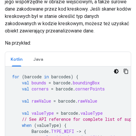
jego współrzędne w obrazie wejściowym, a także surowe
dane zakodowane przez kod kreskowy. Jeśli skaner kodów
kreskowych był w stanie określić typ danych
zakodowanych w kodzie kreskowym, możesz też uzyskać
obiekt zawierający przeanalizowane dane.
Na przykład:
Kotlin
Java
for
(
barcode
in
barcodes
)
{
val
bounds
=
barcode
.
boundingBox
val
corners
=
barcode
.
cornerPoints
val
rawValue
=
barcode
.
rawValue
val
valueType
=
barcode
.
valueType
// See API reference for complete list of supp
when
(
valueType
)
{
Barcode
.
TYPE_WIFI
-
>
{