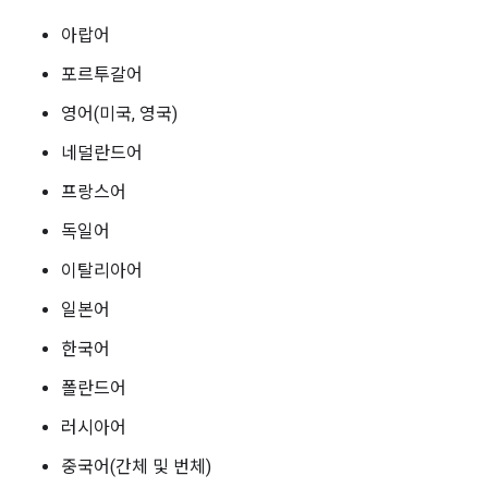
아랍어
포르투갈어
영어(미국, 영국)
네덜란드어
프랑스어
독일어
이탈리아어
일본어
한국어
폴란드어
러시아어
중국어(간체 및 번체)