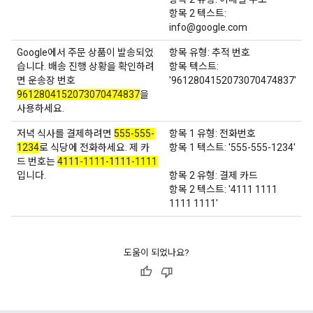
항목 2 텍스트:
info@google.com
Google에서 주문 상품이 발송되었
항목 유형: 추적 번호
습니다. 배송 진행 상황을 확인하려
항목 텍스트:
면 운송장 번호
'9612804152073070474837'
9612804152073070474837
을
사용하세요.
저녁 식사를 결제하려면
555-555-
항목 1 유형: 전화번호
1234
로 식당에 전화하세요. 제 카
항목 1 텍스트: '555-555-1234'
드 번호는
4111-1111-1111-1111
입니다.
항목 2 유형: 결제 카드
항목 2 텍스트: '4111 1111
1111 1111'
도움이 되었나요?