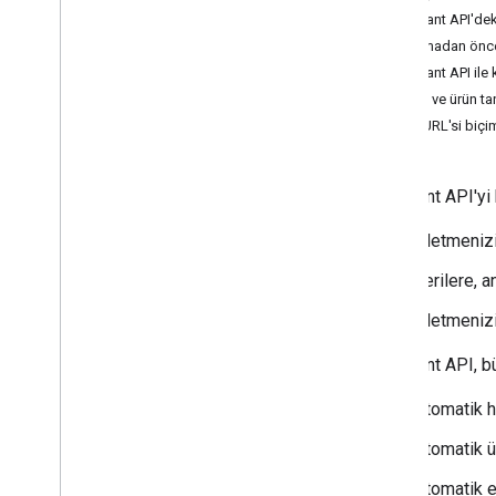
Merchant API'deki
Agentic tools
Başlamadan önc
Verify your account's connection to
Merchant API
Merchant API ile
Hesap ve ürün tan
Migration
İstek URL'si biçi
Migrate from Content API
Migrate from v1beta to v1
Merchant API'yi 
Manage merchant accounts and
İşletmeniz
settings
Overview
Verilere, a
Create accounts
İşletmeniz
Account relationships
Manage access control
Merchant API, bü
Manage business settings
Manage regions
Otomatik 
Manage Merchant Center email
preferences
Otomatik ü
Subscribe to push notifications
Otomatik e