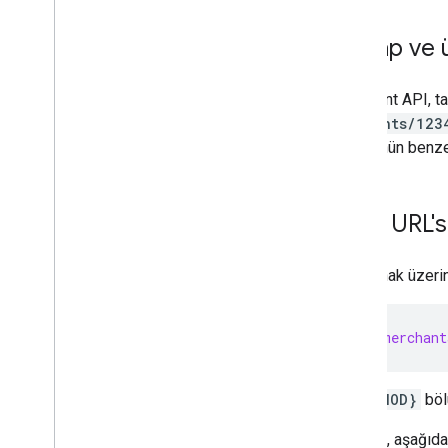
Hesap ve ü
Merchant API, ta
accounts/123
ise ürünün benzer
İstek URL's
Bir kaynak üzeri
https://merchant
:{METHOD}
böl
Örneğin, aşağıdak