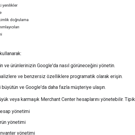
 yenilikler
e
 kimlik doğrulama
ımlayıcıları
mi
kullanarak:
in ve ürünlerinizin Google'da nasıl görüneceğini yönetin.
nalizlere ve benzersiz özelliklere programatik olarak erişin.
i büyütün ve Google'da daha fazla müşteriye ulaşın.
yük veya karmaşık Merchant Center hesaplarını yönetebilir. Tipik k
hesap yönetimi
rün yönetimi
nvanter yönetimi