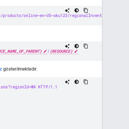
/products/online~en~US~sku123/regionalInventories/456
RCE_NAME_OF_PARENT}
/
{RESOURCE}
z
gösterilmektedir:
ions?regionId=WA HTTP/1.1