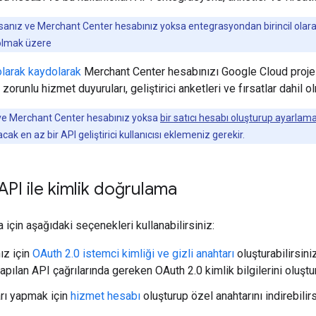
sanız ve Merchant Center hesabınız yoksa entegrasyondan birincil olarak s
olmak üzere
 olarak kaydolarak
Merchant Center hesabınızı Google Cloud projesi
r, zorunlu hizmet duyuruları, geliştirici anketleri ve fırsatlar dahil o
 ve Merchant Center hesabınız yoksa
bir satıcı hesabı oluşturup ayarlam
acak en az bir API geliştirici kullanıcısı eklemeniz gerekir.
PI ile kimlik doğrulama
için aşağıdaki seçenekleri kullanabilirsiniz:
ız için
OAuth 2.0 istemci kimliği ve gizli anahtarı
oluşturabilirsini
pılan API çağrılarında gereken OAuth 2.0 kimlik bilgilerini oluşturm
arı yapmak için
hizmet hesabı
oluşturup özel anahtarını indirebilirs