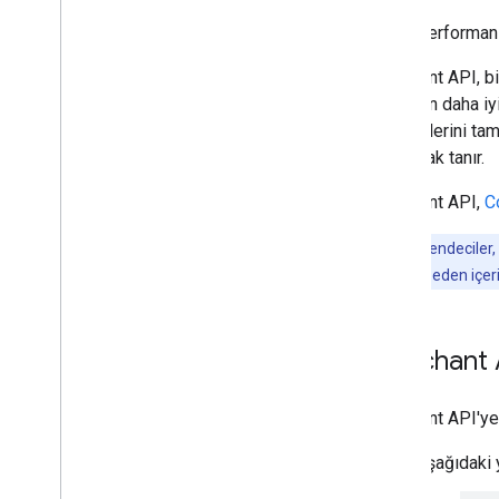
Link a Google business profile
Manage Local Feeds Partnership (LFP)
Performans
providers
View and troubleshoot issues
Merchant API, b
bilgilerin daha 
Manage data sources
yöntemlerini tam
Overview
da olanak tanır.
Manage API data sources
Merchant API,
C
Manage various data source types
View your data sources
Not:
Perakendeciler,
Monitor and trigger data source
politikaları ihlal eden i
processing
Manage products
Merchant A
Overview
Add and manage products
Make frequent updates to your
Merchant API'ye
products
List your products data and product
Aşağıdaki 
issues