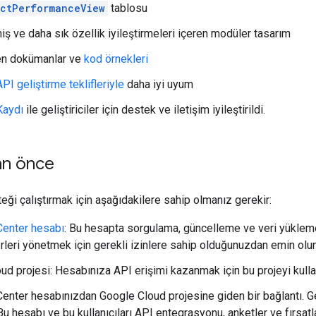
ctPerformanceView
tablosu
iş ve daha sık özellik iyileştirmeleri içeren modüler tasarım
en dokümanlar ve
kod örnekleri
API geliştirme teklifleriyle
daha iyi uyum
 Kaydı
ile geliştiriciler için destek ve iletişim iyileştirildi.
an önce
eği çalıştırmak için aşağıdakilere sahip olmanız gerekir:
Center hesabı
: Bu hesapta sorgulama, güncelleme ve veri yükleme
rleri yönetmek için gerekli izinlere sahip olduğunuzdan emin olun
ud projesi: Hesabınıza API erişimi kazanmak için bu projeyi kulla
enter hesabınızdan Google Cloud projesine giden bir bağlantı. Gel
Bu hesabı ve bu kullanıcıları API entegrasyonu, anketler ve fırsatlarl