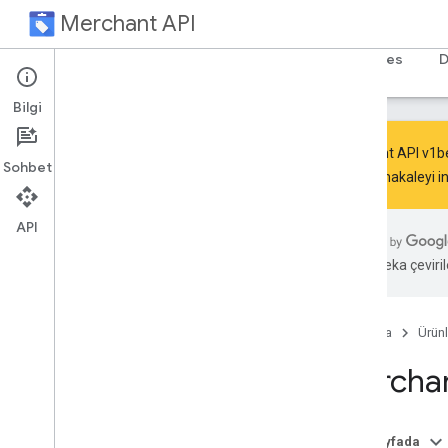
Merchant API
Ana Sayfa
Rehberler
Referans
Resources
D
Bilgi
Merchant API v1bet
Sohbet
başlıklı makaleyi i
Overview
API
Terms and Conditions
Latest updates
Yapay zeka çevirile
Design
Versioning
Known issues
Ana Sayfa
Ürünl
Merchan
Get started
Quickstart
Authorization
Bu sayfada
Create test accounts