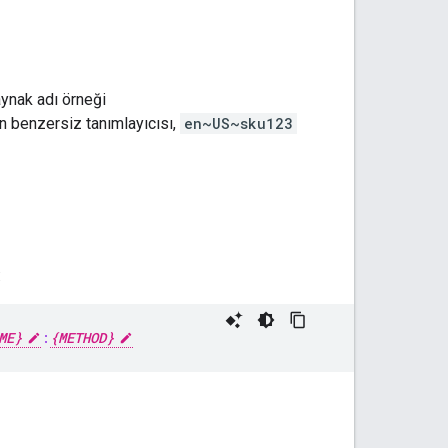
aynak adı örneği
ın benzersiz tanımlayıcısı,
en~US~sku123
:
ME}
:
{METHOD}