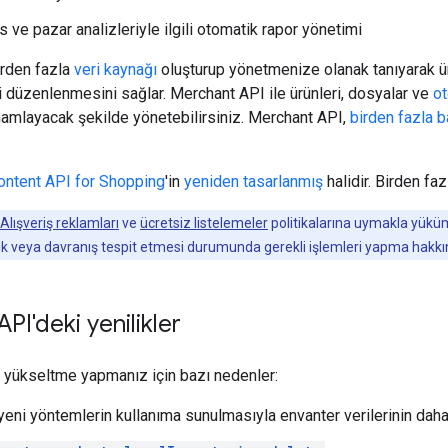
 ve pazar analizleriyle ilgili otomatik rapor yönetimi
irden fazla
veri kaynağı
oluşturup yönetmenize olanak tanıyarak ürü
iyi düzenlenmesini sağlar. Merchant API ile ürünleri, dosyalar ve
o
amlayacak şekilde yönetebilirsiniz. Merchant API,
birden fazla b
ontent API for Shopping
'in
yeniden tasarlanmış
halidir. Birden fa
Alışveriş reklamları
ve
ücretsiz listelemeler
politikalarına uymakla yüküml
çerik veya davranış tespit etmesi durumunda gerekli işlemleri yapma hakkını
PI'deki yenilikler
 yükseltme yapmanız için bazı nedenler:
yeni yöntemlerin kullanıma sunulmasıyla envanter verilerinin daha 