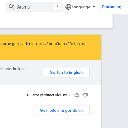
/
Oturum aç
sürüme geçiş adımları için
v1beta'dan v1'e taşıma
ojisini kullanır.
Bu size yardımcı oldu mu?
Geri bildirim gönderin