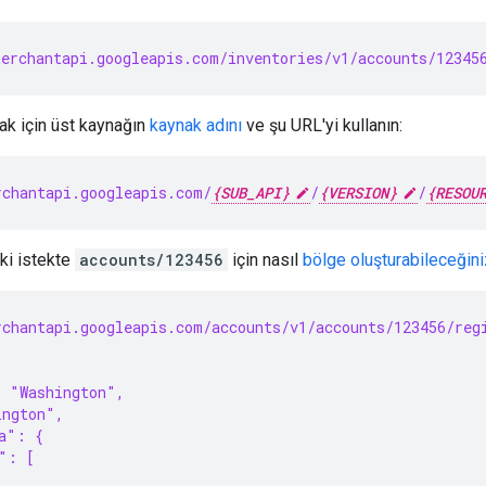
erchantapi.googleapis.com/inventories/v1/accounts/123456
ak için üst kaynağın
kaynak adını
ve şu URL'yi kullanın:
chantapi.googleapis.com/
{SUB_API}
/
{VERSION}
/
{RESOU
ki istekte
accounts/123456
için nasıl
bölge oluşturabileceğini
chantapi.googleapis.com/accounts/v1/accounts/123456/reg
: "Washington",
ington",
a": {
": [