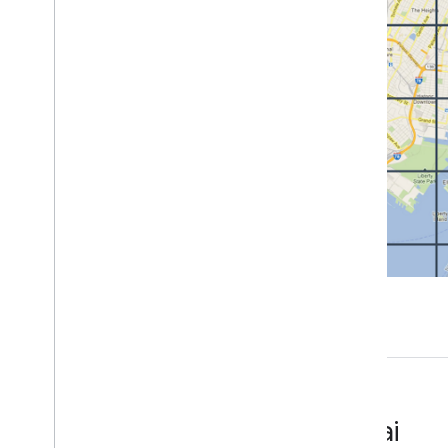
Ubin Street View
Ubin 3D
Menangani error
Praktik terbaik
Praktik terbaik Web API
Solusi 3D
Penjelajah Area 3D
Penceritaan 3D
Mulai