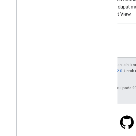
Anda dapat m
Street View.
Kecuali dinyatakan lain, k
Lisensi Apache 2.0
. Untuk
afiliasinya.
Terakhir diperbarui pada 2
Stack Overflow