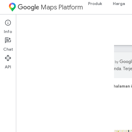
Produk
Harga
Maps Platform
Map Tiles API
Info
Panduan
Referensi
Chat
API
pilihan Anda. Te
API Ubin Peta
Ringkasan
Pada halaman i
Mulai
Penyiapan
Fitur
Menyiapkan Map Tiles API
Menggunakan Ubin Peta
Ubin 2D