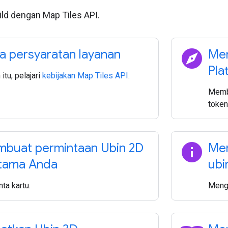
ld dengan Map Tiles API.
explore
a persyaratan layanan
Mem
Pla
 itu, pelajari
kebijakan Map Tiles API
.
Membu
token
info
buat permintaan Ubin 2D
Men
tama Anda
ubi
ta kartu.
Menga