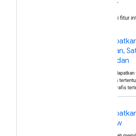
Fitur
Pelajari fitur i
Dapatkan
Jalan
,
Sat
Medan
Mendapatkan u
zoom tertentu
geografis tert
Dapatkan
View
Setelah memil