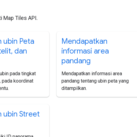
nti Map Tiles API.
 ubin Peta
Mendapatkan
elit
,
dan
informasi area
pandang
bin pada tingkat
Mendapatkan informasi area
, pada koordinat
pandang tentang ubin peta yang
entu.
ditampilkan.
 ubin Street
iki ID panorama,