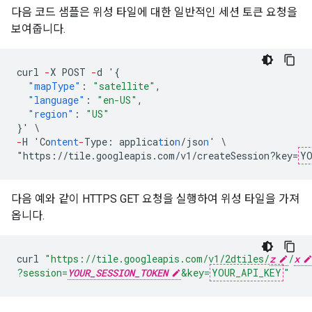
다음 코드 샘플은 위성 타일에 대한 일반적인 세션 토큰 요청을
보여줍니다.
curl
-
X
POST
-
d
'
{
"mapType"
:
"satellite"
,
"language"
:
"en-US"
,
"region"
:
"US"
}
'
\
-
H
'Co
ntent
-
Type
:
applica
t
io
n
/jso
n
'
\
"https://tile.googleapis.com/v1/createSession?key=
YO
다음 예와 같이 HTTPS GET 요청을 실행하여 위성 타일을 가져
옵니다.
curl
"https://tile.googleapis.com/v1/2dtiles/
z
/
x
?session=
YOUR_SESSION_TOKEN
&key=
YOUR_API_KEY
"