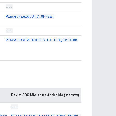
---
---
Place.Field.UTC_OFFSET
GMSPlaceFieldUT
---
---
Place.Field.ACCESSIBILITY_OPTIONS
GMSPlaceFieldWh
Pakiet SDK Miejsc na Androida (starszy)
Pakiet SDK
---
---