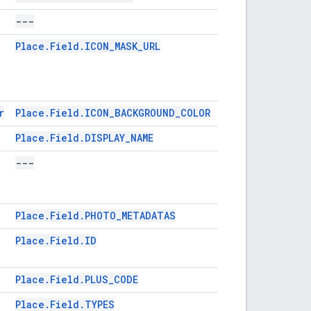
---
---
Place.Field.ICON_MASK_URL
GMSPlaceFieldIc
r
Place.Field.ICON_BACKGROUND_COLOR
GMSPlaceFieldIc
Place.Field.DISPLAY_NAME
GMSPlaceFieldNa
---
---
Place.Field.PHOTO_METADATAS
GMSPlaceFieldPh
Place.Field.ID
GMSPlaceFieldPl
Place.Field.PLUS_CODE
GMSPlaceFieldPl
Place.Field.TYPES
GMSPlaceFieldTy