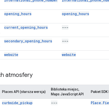
international_phone_number
international_phone_nu
y
opening_hours
opening_hours
current_opening_hours
---
a
secondary_opening_hours
---
a
website
website
ch atmosfery
Biblioteka miejsc,
Places API (starsza wersja)
Pakiet SDK 
Maps JavaScript API
curbside_pickup
---
Place.Fi