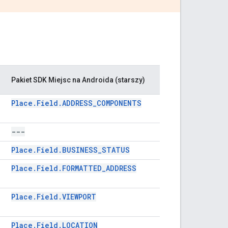
Pakiet SDK Miejsc na Androida (starszy)
Pakiet SDK Miejsc n
Place.Field.ADDRESS_COMPONENTS
GMSPlaceFieldAd
---
---
Place.Field.BUSINESS_STATUS
GMSPlaceFieldBu
Place.Field.FORMATTED_ADDRESS
GMSPlaceFieldFo
Place.Field.VIEWPORT
GMSPlaceFieldVi
Place.Field.LOCATION
GMSPlaceFieldCo