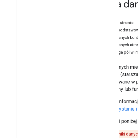
Pola da
Migracja do interfejsów API Miejsc
(nowość)
Przegląd
Na tej stronie
Przenieś do wyszukiwania w pobliżu
Dane podstawo
(nowość)
Pola danych kon
Migracja do wyszukiwania tekstowego
Pola danych atm
(nowość)
Obsługa pól w int
Przenieś do Szczegółów miejsca
(nowość)
Przenieś do zdjęcia miejsca (nowość)
Pola danych mie
Przełącz na autouzupełnianie (nowość)
miejsca (starsza
Migracja odpowiedzi interfejsu API
obsługiwane w p
Miejsc Google
platformy lub fun
Więcej informacj
Wykorzystanie i 
W tabeli poniże
Ważne:
wyniki danyc