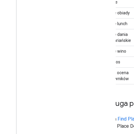
brunche
Oferuje obiady
Oferuje lunch
Oferuje dania
wegetariańskie
Oferuje wino
Na wynos
Łączna ocena
użytkowników
Obsługa pó
Żądania
Find Pl
żądania Place De