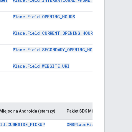
mber
Place.Field.INTERNATIONAL_PHONE_NUMBER
GMSPlac
Place.Field.OPENING_HOURS
GMSPlac
Place.Field.CURRENT_OPENING_HOURS
GMSPlac
Place.Field.SECONDARY_OPENING_HOURS
GMSPlac
Place.Field.WEBSITE_URI
GMSPlac
Miejsc na Androida (starszy)
Pakiet SDK Miejsc na iOS (starsza
eld.CURBSIDE_PICKUP
GMSPlaceFieldCurbsidePicku