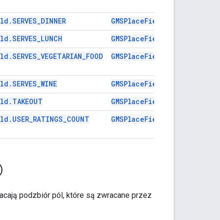
eld.SERVES_DINNER
GMSPlaceFieldServesDinner
eld.SERVES_LUNCH
GMSPlaceFieldServesLunch
eld.SERVES_VEGETARIAN_FOOD
GMSPlaceFieldServesVegetar
ld.SERVES_WINE
GMSPlaceFieldServesWine
eld.TAKEOUT
GMSPlaceFieldTakeout
eld.USER_RATINGS_COUNT
GMSPlaceFieldUserRatingsTo
)
cają podzbiór pól, które są zwracane przez