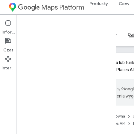
Produkty
Ceny
Maps Platform
Web Services
Places API
Informacje
Przewodniki
Materiały referencyjne
Zasoby
Dz
Czat
Ta usługa lub funk
Interfejs API
interfejs Places A
Places API (starsza wersja)
Przegląd
Korzystanie z interfejsów API Miejsc
Tłumaczenia wyge
Praca z danymi o miejscu
Typy miejsc
Pola danych o miejscach
Strona główna
Tokeny sesji
Places API
Biblioteki klienta