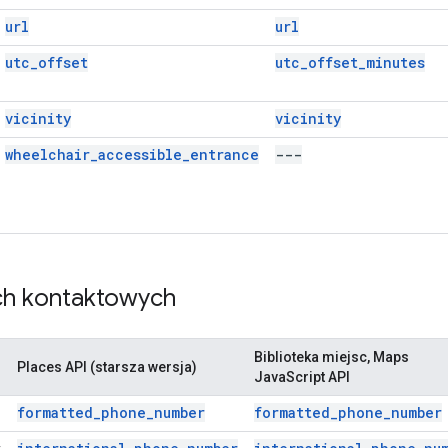
url
url
utc_offset
utc_offset_minutes
vicinity
vicinity
wheelchair_accessible_entrance
---
ch kontaktowych
Biblioteka miejsc, Maps
Places API (starsza wersja)
JavaScript API
formatted_phone_number
formatted_phone_number