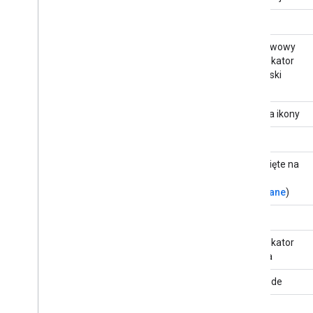
Ikona
Podstawowy
identyfikator
URI maski
ikony
Kolor tła ikony
Nazwa
Zamknięte na
stałe
(
wycofane
)
Zdjęcie
Identyfikator
miejsca
Plus Code
Typ