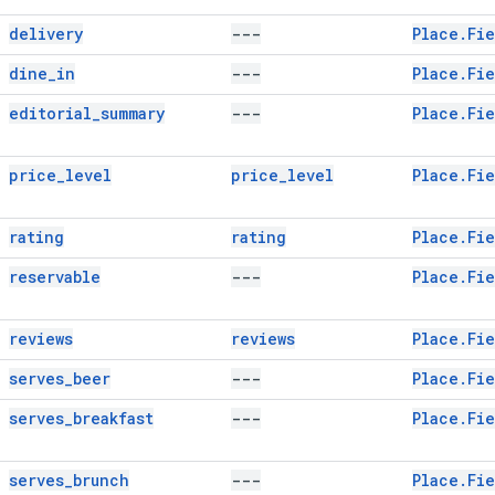
delivery
---
Place.Fie
dine_in
---
Place.Fi
editorial_summary
---
Place
.
Fi
price_level
price_level
Place.Fie
rating
rating
Place.Fi
reservable
---
Place.Fie
reviews
reviews
Place.Fie
serves_beer
---
Place.Fie
serves_breakfast
---
Place.Fi
serves_brunch
---
Place.Fi