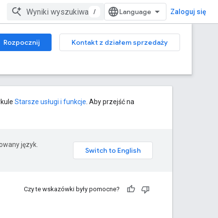
/
Zaloguj się
Rozpocznij
Kontakt z działem sprzedaży
ykule
Starsze usługi i funkcje
. Aby przejść na
rowany język.
Czy te wskazówki były pomocne?