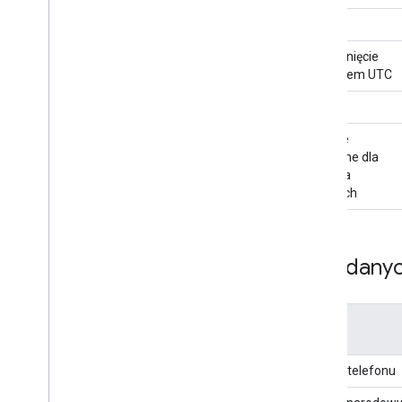
URL
Przesunięcie
względem UTC
Vicinity
Wejście
dostępne dla
osób na
wózkach
Pola dany
Pole
Numer telefonu