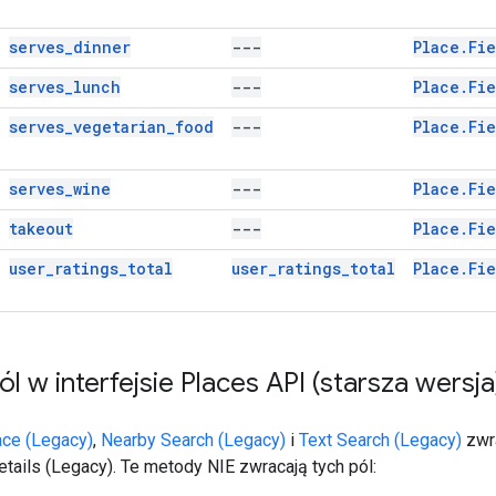
serves_dinner
---
Place.Fi
serves_lunch
---
Place.Fi
serves_vegetarian_food
---
Place.Fi
serves_wine
---
Place.Fie
takeout
---
Place.Fi
user_ratings_total
user_ratings_total
Place.Fi
l w interfejsie Places API (starsza wersja
ace (Legacy)
,
Nearby Search (Legacy)
i
Text Search (Legacy)
zwra
tails (Legacy). Te metody NIE zwracają tych pól: