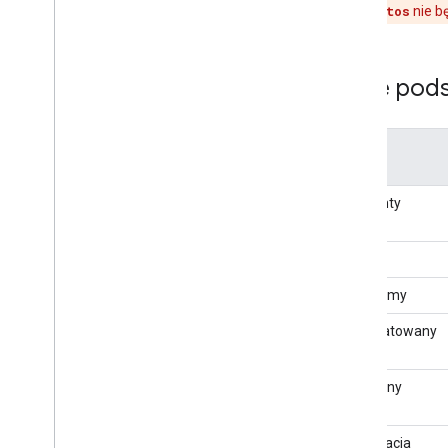
zdjęć, pole
photos
nie b
Dane pod
Pole
Elementy
adresu
Adres
Stan firmy
Sformatowany
adres
Widoczny
obszar
Lokalizacja