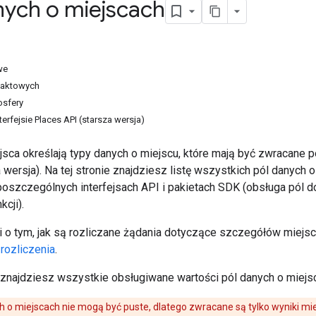
nych o miejscach
we
taktowych
osfery
erfejsie Places API (starsza wersja)
jsca określają typy danych o miejscu, które mają być zwracane
 wersja). Na tej stronie znajdziesz listę wszystkich pól danych o
oszczególnych interfejsach API i pakietach SDK (obsługa pól do
kcji).
i o tym, jak są rozliczane żądania dotyczące szczegółów miejsca
rozliczenia
.
j znajdziesz wszystkie obsługiwane wartości pól danych o miej
h o miejscach nie mogą być puste, dlatego zwracane są tylko wyniki mie