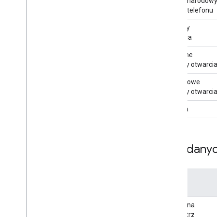
Międzynarodow
numer telefonu
Godziny
otwarcia
Aktualne
godziny otwarci
Dodatkowe
godziny otwarci
Witryna
Pola dany
Pole
Odbiór na
zewnątrz