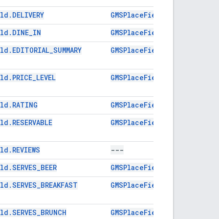
ld.DELIVERY
GMSPlaceFieldDelivery
eld.DINE_IN
GMSPlaceFieldDineIn
eld
.
EDITORIAL
_
SUMMARY
GMSPlaceFieldEditorialSumm
ld.PRICE_LEVEL
GMSPlaceFieldPriceLevel
eld.RATING
GMSPlaceFieldRating
ld.RESERVABLE
GMSPlaceFieldReservable
ld.REVIEWS
---
ld.SERVES_BEER
GMSPlaceFieldServesBeer
eld.SERVES_BREAKFAST
GMSPlaceFieldServesBreakfa
eld.SERVES_BRUNCH
GMSPlaceFieldServesBrunch