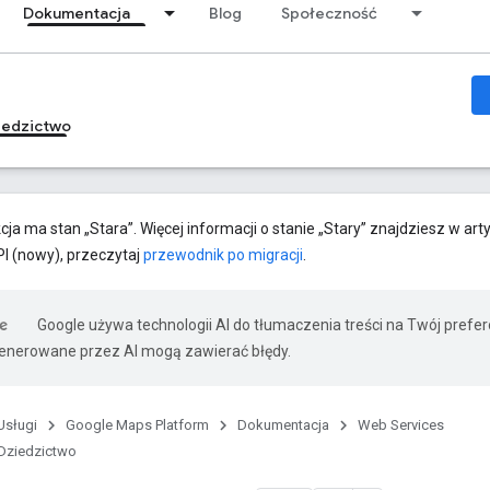
Dokumentacja
Blog
Społeczność
iedzictwo
cja ma stan „Stara”. Więcej informacji o stanie „Stary” znajdziesz w art
PI (nowy), przeczytaj
przewodnik po migracji
.
Google używa technologii AI do tłumaczenia treści na Twój prefe
nerowane przez AI mogą zawierać błędy.
Usługi
Google Maps Platform
Dokumentacja
Web Services
Dziedzictwo