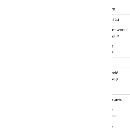
Dostawa
Na miejscu
Podsumowanie
redakcyjne
Poziom
cenowy
Ocena
Możliwość
rezerwacji
Opinie
Oferuje piwo
Oferuje
śniadania
Oferuje