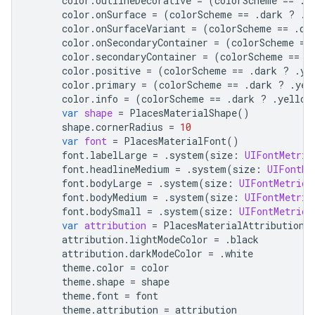
color
.
outlineDecorative
=
(
colorScheme
==
.
d
color
.
onSurface
=
(
colorScheme
==
.
dark
?
.
y
color
.
onSurfaceVariant
=
(
colorScheme
==
.
da
color
.
onSecondaryContainer
=
(
colorScheme
==
color
.
secondaryContainer
=
(
colorScheme
==
.
color
.
positive
=
(
colorScheme
==
.
dark
?
.
ye
color
.
primary
=
(
colorScheme
==
.
dark
?
.
yel
color
.
info
=
(
colorScheme
==
.
dark
?
.
yellow
var
shape
=
PlacesMaterialShape
()
shape
.
cornerRadius
=
10
var
font
=
PlacesMaterialFont
()
font
.
labelLarge
=
.
system
(
size
:
UIFontMetric
font
.
headlineMedium
=
.
system
(
size
:
UIFontMe
font
.
bodyLarge
=
.
system
(
size
:
UIFontMetrics
font
.
bodyMedium
=
.
system
(
size
:
UIFontMetric
font
.
bodySmall
=
.
system
(
size
:
UIFontMetrics
var
attribution
=
PlacesMaterialAttribution
(
attribution
.
lightModeColor
=
.
black
attribution
.
darkModeColor
=
.
white
theme
.
color
=
color
theme
.
shape
=
shape
theme
.
font
=
font
theme
.
attribution
=
attribution