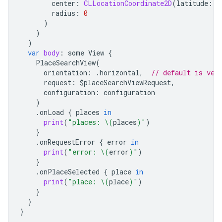
center
:
CLLocationCoordinate2D
(
latitude
:
0
radius
:
0
)
)
)
var
body
:
some
View
{
PlaceSearchView
(
orientation
:
.
horizontal
,
// default is ver
request
:
$
placeSearchViewRequest
,
configuration
:
configuration
)
.
onLoad
{
places
in
print
(
"places: 
\(
places
)
"
)
}
.
onRequestError
{
error
in
print
(
"error: 
\(
error
)
"
)
}
.
onPlaceSelected
{
place
in
print
(
"place: 
\(
place
)
"
)
}
}
}