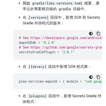
開啟
gradle/libs.versions.toml
檔案，通
常位於專案根目錄的
gradle
目錄中。
在
[versions]
區段中，新增 SDK 和 Secrets
Gradle 外掛程式的版本：
# See https://developers.google.com/android/g
maps3dSdk
=
"0.2.0"
# See https://github.com/google/secrets-gradl
secretsGradlePlugin
=
"2.0.1"
在
[library]
區段中新增 SDK 程式庫：
play-services-maps3d
=
{
module
=
"com.google
在
[plugins]
區段中，新增 Secrets Gradle 外
掛程式：