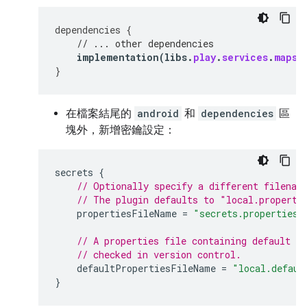
dependencies
{
// ... other dependencies
implementation
(
libs
.
play
.
services
.
maps3
}
在檔案結尾的
android
和
dependencies
區
塊外，新增密鑰設定：
secrets
{
// Optionally specify a different filenam
// The plugin defaults to "local.properti
propertiesFileName
=
"secrets.properties"
// A properties file containing default s
// checked in version control.
defaultPropertiesFileName
=
"local.defaul
}