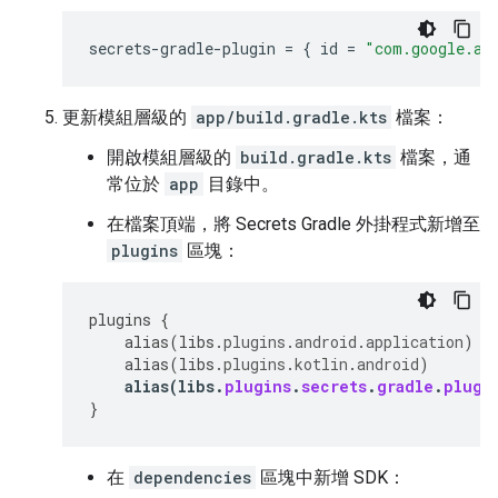
secrets-gradle-plugin
=
{
id
=
"com.google.an
更新模組層級的
app/build.gradle.kts
檔案：
開啟模組層級的
build.gradle.kts
檔案，通
常位於
app
目錄中。
在檔案頂端，將 Secrets Gradle 外掛程式新增至
plugins
區塊：
plugins
{
alias
(
libs
.
plugins
.
android
.
application
)
alias
(
libs
.
plugins
.
kotlin
.
android
)
alias
(
libs
.
plugins
.
secrets
.
gradle
.
plugi
}
在
dependencies
區塊中新增 SDK：