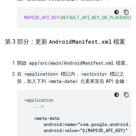
MAPS3D_API_KEY
=
DEFAULT_API_KEY_OR_PLACEHOLDE
第 3 部分：更新
Android
Manifest
.
xml
檔案
開啟
app/src/main/AndroidManifest.xml
檔案。
在
<application>
標記內，
<activity>
標記之
前，加入下列
<meta-data>
元素來宣告 API 金鑰：
...>

android:value="${MAPS3D_API_KEY}"
/>