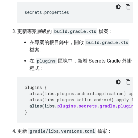
更新專案層級的
build.gradle.kts
檔案：
在專案的根目錄中，開啟
build.gradle.kts
檔案。
在
plugins
區塊中，新增 Secrets Gradle 外掛
程式：
plugins
{
alias
(
libs
.
plugins
.
android
.
application
)
app
alias
(
libs
.
plugins
.
kotlin
.
android
)
apply
fa
alias
(
libs
.
plugins
.
secrets
.
gradle
.
plugin
)
}
更新
gradle/libs.versions.toml
檔案：